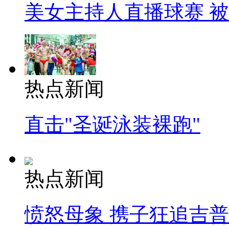
美女主持人直播球赛 
热点新闻
直击"圣诞泳装裸跑"
热点新闻
愤怒母象 携子狂追吉