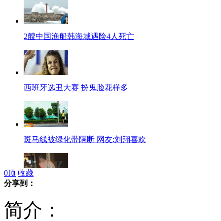
2艘中国渔船韩海域遇险4人死亡
西班牙选丑大赛 扮鬼脸花样多
斑马线被绿化带隔断 网友:刘翔喜欢
0
顶
收藏
分享到：
美国女子高价出售哈里王子裸体视频
简介：