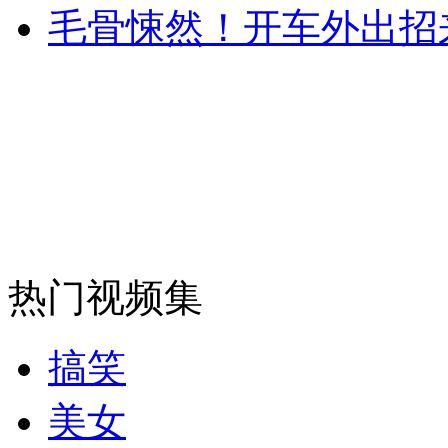
毛骨悚然！开车外出招
安徽一实载49人客车翻车
走！跟着总书记去植树
消防员救轻生者
花炮节热闹非凡
减压"枕头大战"
热门视频集
纽约上演“枕头大战”
搞笑
美女
司机酒驾遇交警 急速倒车逃窜