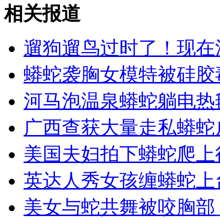
浙江金华：慈善募捐提成15%引争议
相关报道
山西运城恶犬咬伤多人 警民合力深夜将其击毙
遛狗遛鸟过时了！现在
蟒蛇袭胸女模特被硅胶
女孩北京地铁殴打老人 痛下狠手拳打脚踢
河马泡温泉蟒蛇躺电热
广西查获大量走私蟒蛇皮
无痛分娩是否安全 医生回应
美国夫妇拍下蟒蛇爬上
外交部：反对强权政治霸凌主义
英达人秀女孩缠蟒蛇上
外交部：有关国家言论片面不公正
美女与蛇共舞被咬胸部