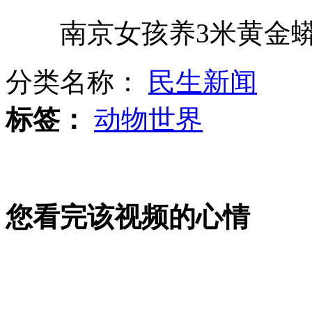
南京女孩养3米黄金蟒
新娘瀑布前拍照 婚纱浸水致溺亡
分类名称：
民生新闻
实拍:男子疑似假扮盲人摸美女大腿
标签：
动物世界
交通部要求逐车逐线排查长途客车
您看完该视频的心情
男子机场偷运毛毛虫 被抓时狂吞吃