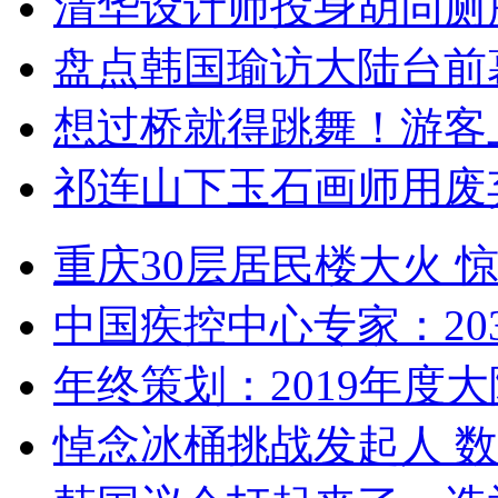
清华设计师投身胡同厕
盘点韩国瑜访大陆台前
想过桥就得跳舞！游客
祁连山下玉石画师用废
重庆30层居民楼大火
中国疾控中心专家：203
年终策划：2019年度大陆
悼念冰桶挑战发起人 数百