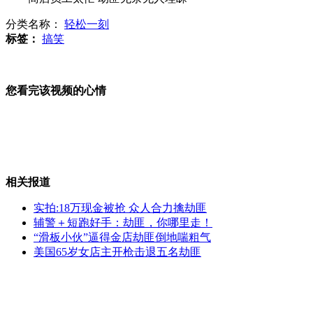
分类名称：
轻松一刻
李宗瑞否认迷奸 不雅视频被外传
标签：
搞笑
您看完该视频的心情
强台风布拉万致舟山海域狂风暴雨
2艘中国渔船韩海域遇险4人死亡
相关报道
实拍:18万现金被抢 众人合力擒劫匪
辅警＋短跑好手：劫匪，你哪里走！
“滑板小伙”逼得金店劫匪倒地喘粗气
西班牙选丑大赛 扮鬼脸花样多
美国65岁女店主开枪击退五名劫匪