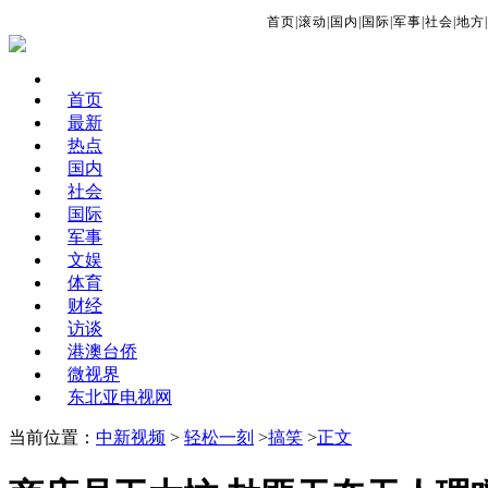
首页
|
滚动
|
国内
|
国际
|
军事
|
社会
|
地方
|
首页
最新
热点
国内
社会
国际
军事
文娱
体育
财经
访谈
港澳台侨
微视界
东北亚电视网
当前位置：
中新视频
>
轻松一刻
>
搞笑
>
正文