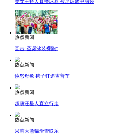
美女主持人直播球赛 被足球砸中脑袋
热点新闻
直击"圣诞泳装裸跑"
热点新闻
愤怒母象 携子狂追吉普车
热点新闻
超萌汪星人直立行走
热点新闻
呆萌大熊猫滑雪取乐