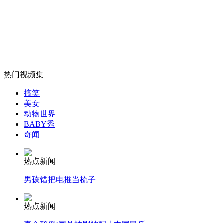
斑马线被绿化带隔断 网友:刘翔喜欢
山西运城恶犬咬伤多人 警民合力深夜将其击毙
热门视频集
女孩北京地铁殴打老人 痛下狠手拳打脚踢
搞笑
美女
动物世界
BABY秀
无痛分娩是否安全 医生回应
奇闻
外交部：反对强权政治霸凌主义
热点新闻
男孩错把电推当梳子
外交部：有关国家言论片面不公正
热点新闻