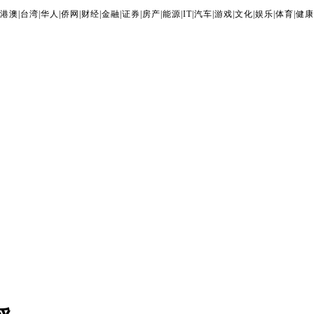
港澳
|
台湾
|
华人
|
侨网
|
财经
|
金融
|
证券
|
房产
|
能源
|
IT
|
汽车
|
游戏
|
文化
|
娱乐
|
体育
|
健康