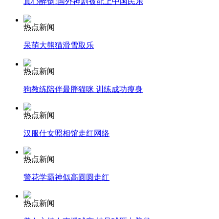
真心醉倒!国外神剧被配上中国民乐
安徽一实载49人客车翻车
热点新闻
呆萌大熊猫滑雪取乐
热点新闻
走！跟着总书记去植树
狗教练陪伴最胖猫咪 训练成功瘦身
消防员救轻生者
花炮节热闹非凡
减压"枕头大战"
热点新闻
汉服仕女照相馆走红网络
热点新闻
纽约上演“枕头大战”
警花学霸神似高圆圆走红
司机酒驾遇交警 急速倒车逃窜
热点新闻