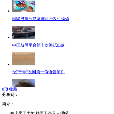
网曝男孩冰箱拿冻可乐发生爆炸
中国航母平台第十次海试出航
“好奇号”发回第一份语音邮件
0
顶
收藏
分享到：
受伤海龟获救 不愿离开恩人
简介：
商店员工太忙 劫匪无奈无人理睬