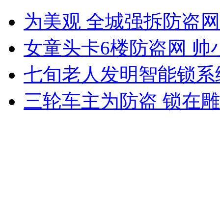
丈夫刀砍伤妻子再泼开水
为美观 全城强拆防盗网
山西运城恶犬咬伤多人 警民合力深夜将其击毙
女童头卡6楼防盗网 帅
七旬老人发明智能锁系
女孩北京地铁殴打老人 痛下狠手拳打脚踢
三轮车主为防盗 锁在
无痛分娩是否安全 医生回应
外交部：反对强权政治霸凌主义
外交部：有关国家言论片面不公正