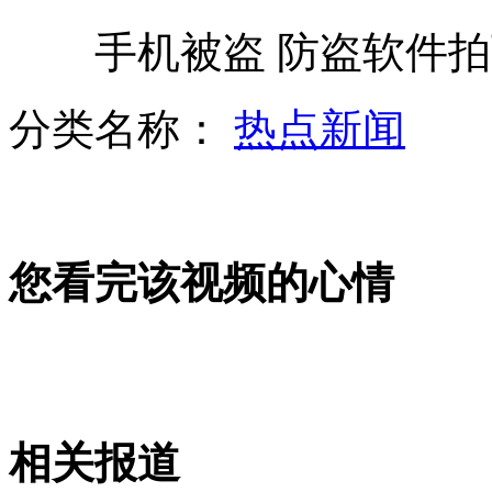
手机被盗 防盗软件拍
实拍水泥罐车红灯前失控 连撞8车
分类名称：
热点新闻
日综合火力演习 首次模拟夺岛
您看完该视频的心情
"布拉万"逼近 丹东各水库提早泄洪
法医确定央视足球评论员陶伟系猝死
相关报道