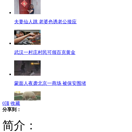
夫妻仙人跳 老婆色诱老公接应
武汉一村庄村民可领百克黄金
蒙面人夜袭北京一商场 被保安围堵
0
顶
收藏
分享到：
女士头顶猪屁股帮其“过斜坡”
简介：