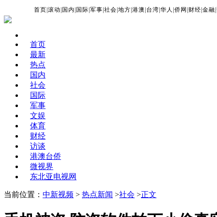
首页
|
滚动
|
国内
|
国际
|
军事
|
社会
|
地方
|
港澳
|
台湾
|
华人
|
侨网
|
财经
|
金融
|
首页
最新
热点
国内
社会
国际
军事
文娱
体育
财经
访谈
港澳台侨
微视界
东北亚电视网
当前位置：
中新视频
>
热点新闻
>
社会
>
正文