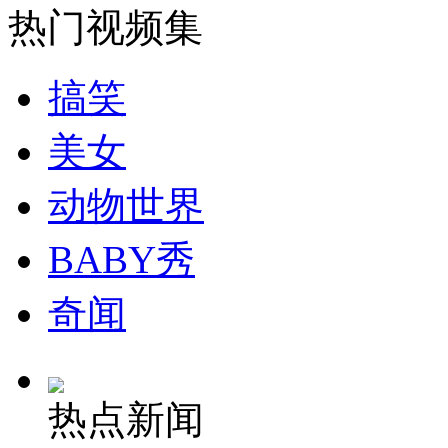
热门视频集
安徽一实载49人客车翻车
搞笑
美女
走！跟着总书记去植树
动物世界
消防员救轻生者
花炮节热闹非凡
减压"枕头大战"
BABY秀
奇闻
纽约上演“枕头大战”
热点新闻
司机酒驾遇交警 急速倒车逃窜