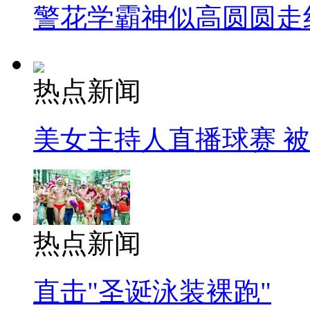
警花学霸神似高圆圆走
热点新闻
美女主持人直播球赛 
热点新闻
直击"圣诞泳装裸跑"