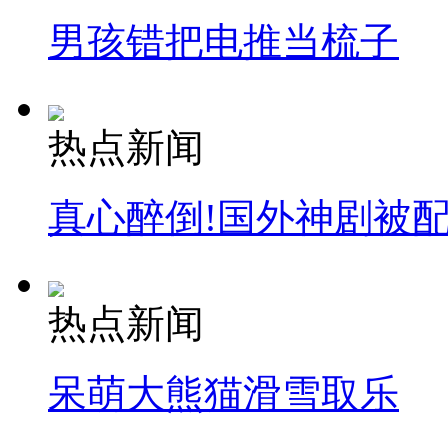
男孩错把电推当梳子
热点新闻
真心醉倒!国外神剧被
热点新闻
呆萌大熊猫滑雪取乐