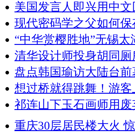
美国发言人即兴用中文
现代密码学之父如何保
“中华赏樱胜地”无锡
清华设计师投身胡同厕
盘点韩国瑜访大陆台前
想过桥就得跳舞！游客
祁连山下玉石画师用废
重庆30层居民楼大火