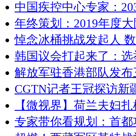
中国疾控中心专家：203
年终策划：2019年度大陆
悼念冰桶挑战发起人 数百
韩国议会打起来了：选举
解放军驻香港部队发布三
CGTN记者王冠探访新疆
【微视界】荷兰夫妇扎根青
专家带你看规划：首都功