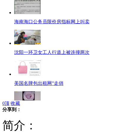
海南海口公务员限价房指标网上叫卖
沈阳一环卫女工人行道上被连撞两次
美国名牌包出租网”走俏
0
顶
收藏
分享到：
网传泻药可令肠变黑？
简介：