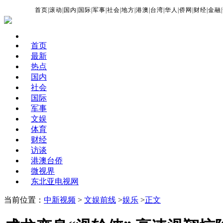
首页
|
滚动
|
国内
|
国际
|
军事
|
社会
|
地方
|
港澳
|
台湾
|
华人
|
侨网
|
财经
|
金融
|
首页
最新
热点
国内
社会
国际
军事
文娱
体育
财经
访谈
港澳台侨
微视界
东北亚电视网
当前位置：
中新视频
>
文娱前线
>
娱乐
>
正文