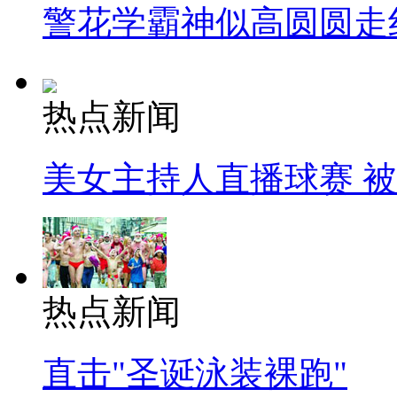
警花学霸神似高圆圆走
热点新闻
美女主持人直播球赛 
热点新闻
直击"圣诞泳装裸跑"