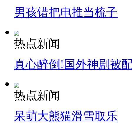
男孩错把电推当梳子
热点新闻
真心醉倒!国外神剧被
热点新闻
呆萌大熊猫滑雪取乐