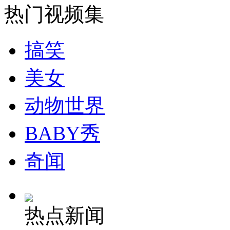
热门视频集
安徽一实载49人客车翻车
搞笑
美女
走！跟着总书记去植树
动物世界
消防员救轻生者
花炮节热闹非凡
减压"枕头大战"
BABY秀
奇闻
纽约上演“枕头大战”
热点新闻
司机酒驾遇交警 急速倒车逃窜