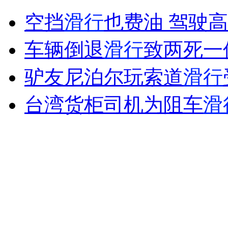
县级市委书记卷款2亿跑路
空挡
滑行
也费油 驾驶
车辆倒退
滑行
致两死一
山西运城恶犬咬伤多人 警民合力深夜将其击毙
驴友尼泊尔玩索道
滑行
台湾货柜司机为阻车
滑
女孩北京地铁殴打老人 痛下狠手拳打脚踢
无痛分娩是否安全 医生回应
外交部：反对强权政治霸凌主义
外交部：有关国家言论片面不公正