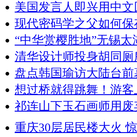
美国发言人即兴用中文
现代密码学之父如何保
“中华赏樱胜地”无锡
清华设计师投身胡同厕
盘点韩国瑜访大陆台前
想过桥就得跳舞！游客
祁连山下玉石画师用废
重庆30层居民楼大火