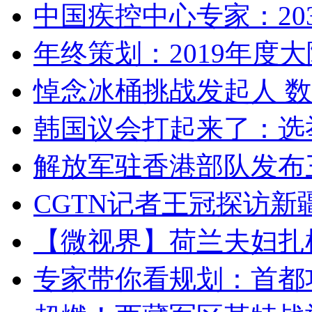
中国疾控中心专家：203
年终策划：2019年度大陆
悼念冰桶挑战发起人 数百
韩国议会打起来了：选举
解放军驻香港部队发布三
CGTN记者王冠探访新疆
【微视界】荷兰夫妇扎根青
专家带你看规划：首都功