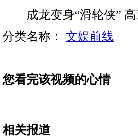
成龙变身“滑轮侠” 高
72岁球王贝利与日裔女子相恋
分类名称：
文娱前线
千年墓坑被丢满钱币变身"许愿池"
您看完该视频的心情
孩子成绩不好 家长罚吃朝天椒
南宁建百万教学楼 孩子无地上学
相关报道