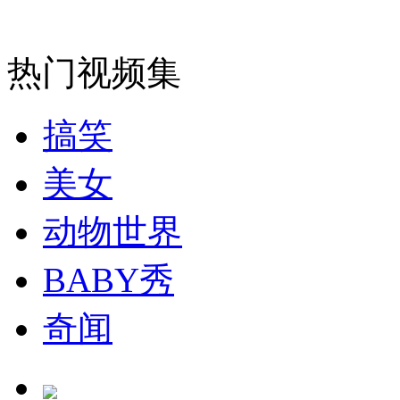
安徽一实载49人客车翻车
热门视频集
搞笑
走！跟着总书记去植树
美女
消防员救轻生者
花炮节热闹非凡
减压"枕头大战"
动物世界
BABY秀
纽约上演“枕头大战”
奇闻
司机酒驾遇交警 急速倒车逃窜