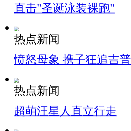
直击"圣诞泳装裸跑"
热点新闻
愤怒母象 携子狂追吉
热点新闻
超萌汪星人直立行走