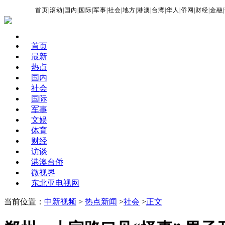
首页
|
滚动
|
国内
|
国际
|
军事
|
社会
|
地方
|
港澳
|
台湾
|
华人
|
侨网
|
财经
|
金融
|
首页
最新
热点
国内
社会
国际
军事
文娱
体育
财经
访谈
港澳台侨
微视界
东北亚电视网
当前位置：
中新视频
>
热点新闻
>
社会
>
正文