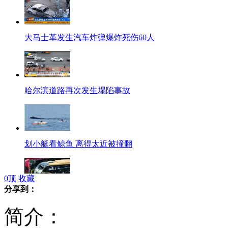
大马士革发生汽车炸弹爆炸死伤60人
哈尔滨道路再次发生塌陷事故
划小艇看鲸鱼 离得太近被撞翻
0
顶
收藏
分享到：
山东卧铺客车与货车追尾 死伤15人
简介：