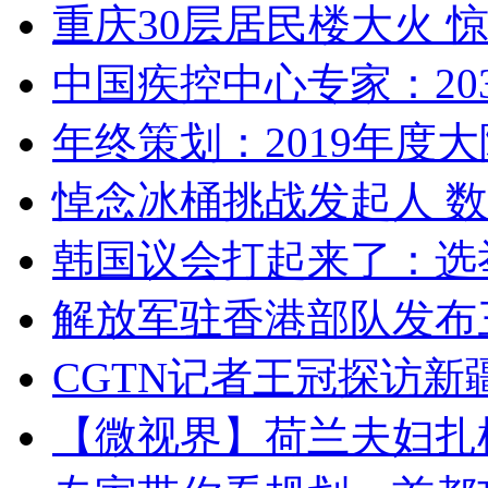
重庆30层居民楼大火
中国疾控中心专家：203
年终策划：2019年度大陆
悼念冰桶挑战发起人 数百
韩国议会打起来了：选举
解放军驻香港部队发布三
CGTN记者王冠探访新疆
【微视界】荷兰夫妇扎根青