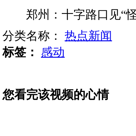
郑州：十字路口见“怪事
“最牛县长”：讲话爱飙顺口溜
分类名称：
热点新闻
村民屋顶架冲马桶水箱 酷似导弹
标签：
感动
海南海口公务员限价房指标网上叫卖
您看完该视频的心情
沈阳一环卫女工人行道上被连撞两次