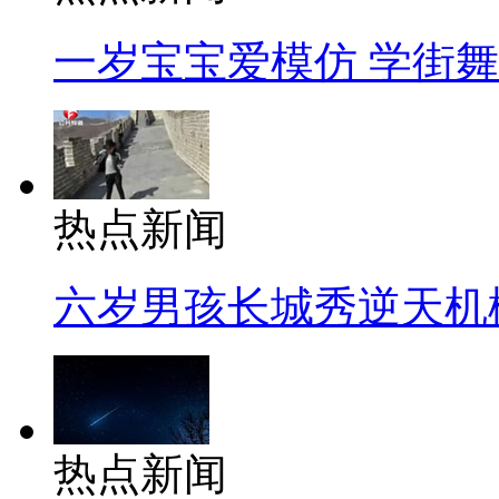
一岁宝宝爱模仿 学街
热点新闻
六岁男孩长城秀逆天机
热点新闻