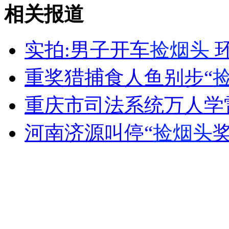
罐装饮料开启爆炸划伤男孩脸 缝31针
相关报道
山西运城恶犬咬伤多人 警民合力深夜将其击毙
实拍:男子开车
捡烟头
重奖猎捕食人鱼别步“
女孩北京地铁殴打老人 痛下狠手拳打脚踢
重庆市司法系统万人学
河南济源叫停“
捡烟头
无痛分娩是否安全 医生回应
外交部：反对强权政治霸凌主义
外交部：有关国家言论片面不公正