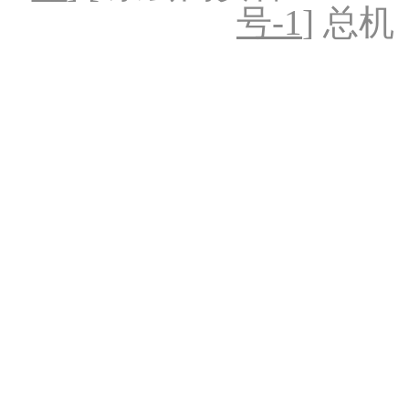
号-1
] 总机：