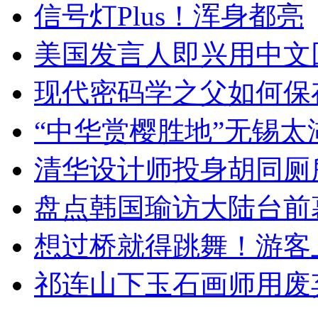
信号灯Plus！浑身都亮
美国发言人即兴用中文
现代密码学之父如何保
“中华赏樱胜地”无锡
清华设计师投身胡同厕
盘点韩国瑜访大陆台前
想过桥就得跳舞！游客
祁连山下玉石画师用废