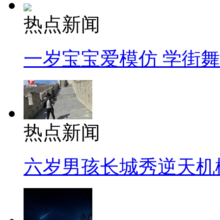
热点新闻
一岁宝宝爱模仿 学街
热点新闻
六岁男孩长城秀逆天机