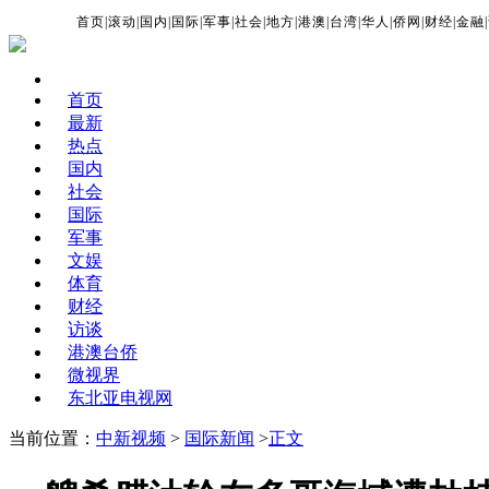
首页
|
滚动
|
国内
|
国际
|
军事
|
社会
|
地方
|
港澳
|
台湾
|
华人
|
侨网
|
财经
|
金融
|
首页
最新
热点
国内
社会
国际
军事
文娱
体育
财经
访谈
港澳台侨
微视界
东北亚电视网
当前位置：
中新视频
>
国际新闻
>
正文