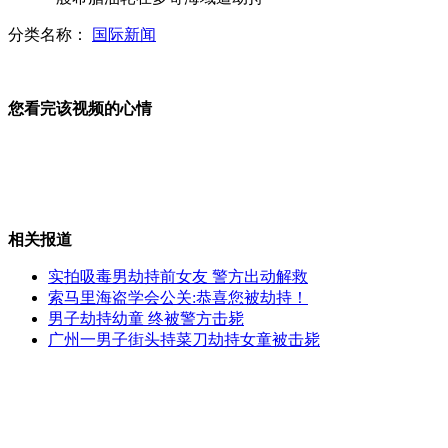
分类名称：
国际新闻
监拍孕妇伸贼手 老公打掩护
您看完该视频的心情
新一代"神曲"比《忐忑》更忐忑
相关报道
街头冒出耍猴 磕头作揖组团要钱
实拍吸毒男劫持前女友 警方出动解救
索马里海盗学会公关:恭喜您被劫持！
男子劫持幼童 终被警方击毙
广州一男子街头持菜刀劫持女童被击毙
宋祖英力捧胞妹演戏 亲唱主题曲