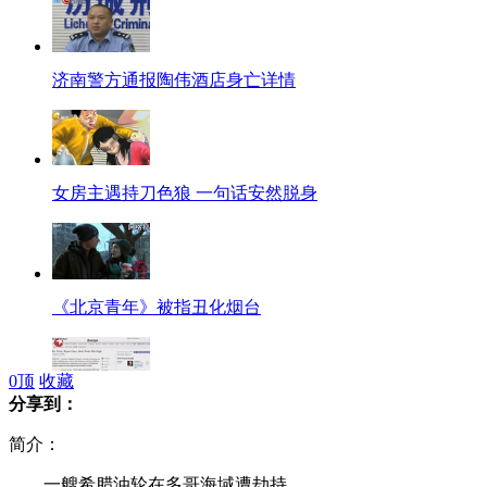
济南警方通报陶伟酒店身亡详情
女房主遇持刀色狼 一句话安然脱身
《北京青年》被指丑化烟台
0
顶
收藏
分享到：
普京被指奢靡：20豪宅43架飞机4艘游艇
简介：
一艘希腊油轮在多哥海域遭劫持