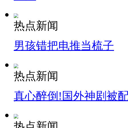
安徽一实载49人客车翻车
热点新闻
男孩错把电推当梳子
走！跟着总书记去植树
消防员救轻生者
花炮节热闹非凡
减压"枕头大战"
热点新闻
真心醉倒!国外神剧被
纽约上演“枕头大战”
司机酒驾遇交警 急速倒车逃窜
热点新闻