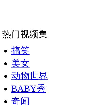
警方称拉警笛奔向夜总会奥迪为套牌
山西运城恶犬咬伤多人 警民合力深夜将其击毙
热门视频集
女孩北京地铁殴打老人 痛下狠手拳打脚踢
搞笑
无痛分娩是否安全 医生回应
美女
动物世界
外交部：反对强权政治霸凌主义
BABY秀
外交部：有关国家言论片面不公正
奇闻