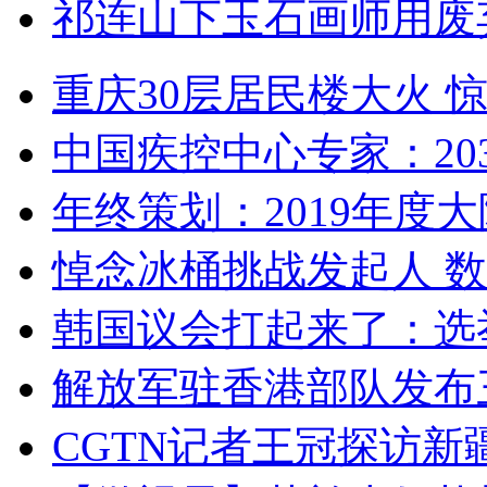
祁连山下玉石画师用废
重庆30层居民楼大火
中国疾控中心专家：203
年终策划：2019年度大陆
悼念冰桶挑战发起人 数百
韩国议会打起来了：选举
解放军驻香港部队发布三
CGTN记者王冠探访新疆