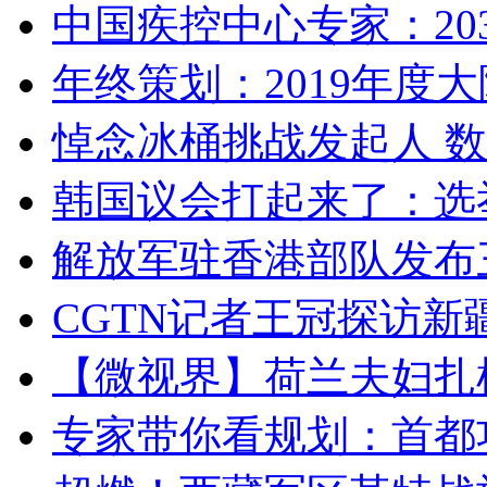
中国疾控中心专家：203
年终策划：2019年度大陆
悼念冰桶挑战发起人 数百
韩国议会打起来了：选举
解放军驻香港部队发布三
CGTN记者王冠探访新疆
【微视界】荷兰夫妇扎根青
专家带你看规划：首都功