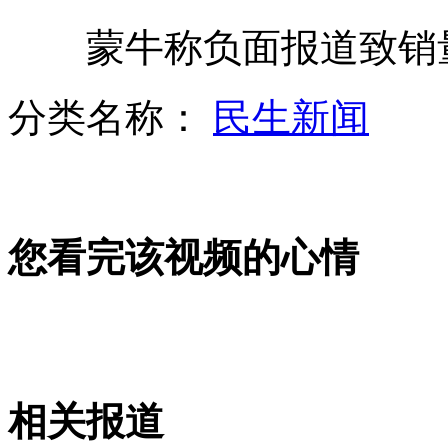
蒙牛称负面报道致销
普京被指奢靡：20豪宅43架飞机4艘游艇
分类名称：
民生新闻
监拍孕妇伸贼手 老公打掩护
您看完该视频的心情
新一代"神曲"比《忐忑》更忐忑
街头冒出耍猴 磕头作揖组团要钱
相关报道