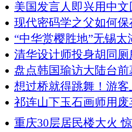
美国发言人即兴用中文
现代密码学之父如何保
“中华赏樱胜地”无锡
清华设计师投身胡同厕
盘点韩国瑜访大陆台前
想过桥就得跳舞！游客
祁连山下玉石画师用废
重庆30层居民楼大火