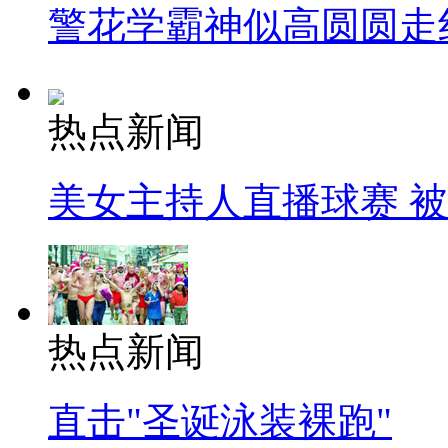
警花学霸神似高圆圆走
热点新闻
美女主持人直播球赛 
热点新闻
直击"圣诞泳装裸跑"