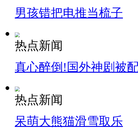
男孩错把电推当梳子
热点新闻
真心醉倒!国外神剧被
热点新闻
呆萌大熊猫滑雪取乐