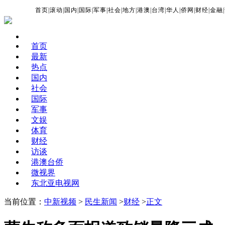
首页
|
滚动
|
国内
|
国际
|
军事
|
社会
|
地方
|
港澳
|
台湾
|
华人
|
侨网
|
财经
|
金融
|
首页
最新
热点
国内
社会
国际
军事
文娱
体育
财经
访谈
港澳台侨
微视界
东北亚电视网
当前位置：
中新视频
>
民生新闻
>
财经
>
正文