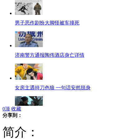
男子恶作剧扮大脚怪被车撞死
济南警方通报陶伟酒店身亡详情
女房主遇持刀色狼 一句话安然脱身
0
顶
收藏
分享到：
《北京青年》被指丑化烟台
简介：