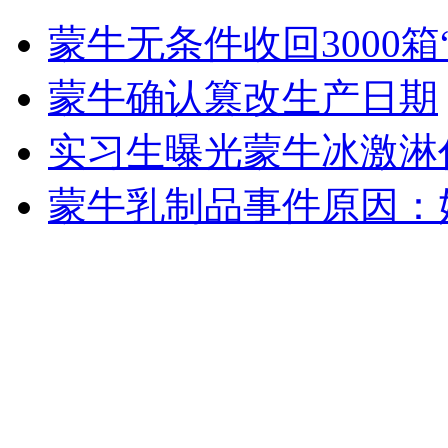
宋祖英力捧胞妹演戏 亲唱主题曲
蒙牛无条件收回3000箱
山西运城恶犬咬伤多人 警民合力深夜将其击毙
蒙牛确认篡改生产日期
实习生曝光蒙牛冰激淋
女孩北京地铁殴打老人 痛下狠手拳打脚踢
蒙牛乳制品事件原因：
无痛分娩是否安全 医生回应
外交部：反对强权政治霸凌主义
外交部：有关国家言论片面不公正