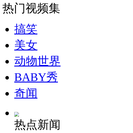
热门视频集
安徽一实载49人客车翻车
搞笑
美女
走！跟着总书记去植树
动物世界
消防员救轻生者
花炮节热闹非凡
减压"枕头大战"
BABY秀
奇闻
纽约上演“枕头大战”
热点新闻
司机酒驾遇交警 急速倒车逃窜