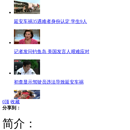
延安车祸35遇难者身份认定 学生9人
记者发问钓鱼岛 美国发言人艰难应对
初查显示驾驶员违法导致延安车祸
0
顶
收藏
分享到：
李娜连胜六局 晋级美网32强
简介：