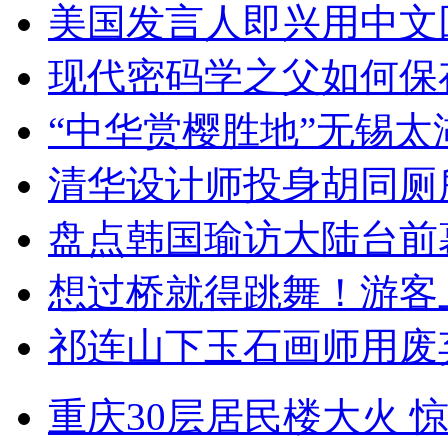
美国发言人即兴用中文
现代密码学之父如何保
“中华赏樱胜地”无锡
清华设计师投身胡同厕
盘点韩国瑜访大陆台前
想过桥就得跳舞！游客
祁连山下玉石画师用废
重庆30层居民楼大火