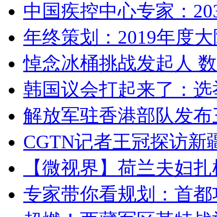
中国疾控中心专家：203
年终策划：2019年度大陆
悼念冰桶挑战发起人 数百
韩国议会打起来了：选举
解放军驻香港部队发布三
CGTN记者王冠探访新疆
【微视界】荷兰夫妇扎根青
专家带你看规划：首都功