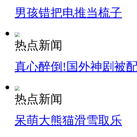
男孩错把电推当梳子
热点新闻
真心醉倒!国外神剧被
热点新闻
呆萌大熊猫滑雪取乐