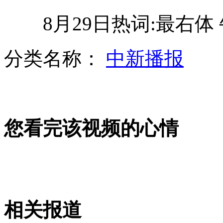
8月29日热词:最右体
实拍菜市场大姐大秀“菜场舞”
分类名称：
中新播报
英BBC网站：娃娃脸能减少犯罪
您看完该视频的心情
新生儿资料从卫生系统内部泄漏
英体型最小狗可轻松坐在手机上
相关报道