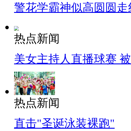
警花学霸神似高圆圆走
热点新闻
美女主持人直播球赛 
热点新闻
直击"圣诞泳装裸跑"