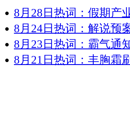
一个罕见巨型南瓜 重643公斤
8月28日热词：假期产
山西运城恶犬咬伤多人 警民合力深夜将其击毙
8月24日热词：解说预
8月23日热词：霸气通
女孩北京地铁殴打老人 痛下狠手拳打脚踢
8月21日热词：丰胸霜
无痛分娩是否安全 医生回应
外交部：反对强权政治霸凌主义
外交部：有关国家言论片面不公正