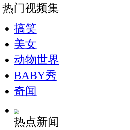
热门视频集
安徽一实载49人客车翻车
搞笑
美女
走！跟着总书记去植树
动物世界
消防员救轻生者
花炮节热闹非凡
减压"枕头大战"
BABY秀
奇闻
纽约上演“枕头大战”
热点新闻
司机酒驾遇交警 急速倒车逃窜