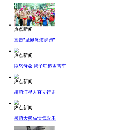
热点新闻
直击"圣诞泳装裸跑"
热点新闻
愤怒母象 携子狂追吉普车
热点新闻
超萌汪星人直立行走
热点新闻
呆萌大熊猫滑雪取乐