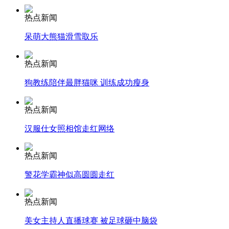
热点新闻
安徽一实载49人客车翻车
呆萌大熊猫滑雪取乐
热点新闻
走！跟着总书记去植树
狗教练陪伴最胖猫咪 训练成功瘦身
热点新闻
消防员救轻生者
花炮节热闹非凡
减压"枕头大战"
汉服仕女照相馆走红网络
热点新闻
警花学霸神似高圆圆走红
纽约上演“枕头大战”
热点新闻
司机酒驾遇交警 急速倒车逃窜
美女主持人直播球赛 被足球砸中脑袋