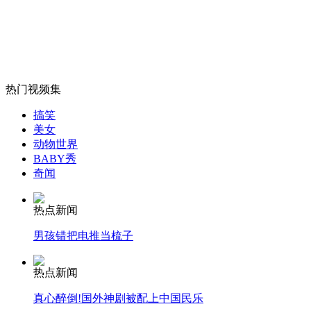
宝宝哭笑自如惹人爱
山西运城恶犬咬伤多人 警民合力深夜将其击毙
热门视频集
搞笑
女孩北京地铁殴打老人 痛下狠手拳打脚踢
美女
动物世界
BABY秀
奇闻
无痛分娩是否安全 医生回应
热点新闻
外交部：反对强权政治霸凌主义
男孩错把电推当梳子
外交部：有关国家言论片面不公正
热点新闻
真心醉倒!国外神剧被配上中国民乐