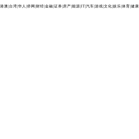
港澳
|
台湾
|
华人
|
侨网
|
财经
|
金融
|
证券
|
房产
|
能源
|
IT
|
汽车
|
游戏
|
文化
|
娱乐
|
体育
|
健康