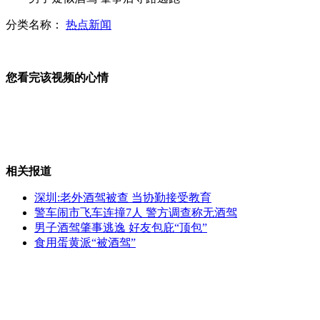
分类名称：
热点新闻
湖北“吊瓶班”无人考上重点大学
您看完该视频的心情
拆弹专家引爆二战时期炸弹
相关报道
"布拉万"横扫朝鲜半岛 朝鲜多地供电中断
深圳:老外酒驾被查 当协勤接受教育
警车闹市飞车连撞7人 警方调查称无酒驾
男子酒驾肇事逃逸 好友包庇“顶包”
食用蛋黄派“被酒驾”
聪明小狗帮主人赶羊买菜