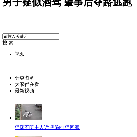
男子疑似酒驾 肇事后夺路逃跑
搜 索
视频
分类浏览
大家都在看
最新视频
猫咪不听主人话 黑狗扛猫回家