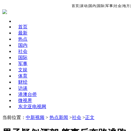
首页
|
滚动
|
国内
|
国际
|
军事
|
社会
|
地方
|
首页
最新
热点
国内
社会
国际
军事
文娱
体育
财经
访谈
港澳台侨
微视界
东北亚电视网
当前位置：
中新视频
>
热点新闻
>
社会
>
正文