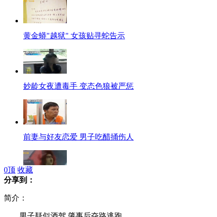
黄金蟒"越狱" 女孩贴寻蛇告示
妙龄女夜遭毒手 变态色狼被严惩
前妻与好友恋爱 男子吃醋捅伤人
0
顶
收藏
分享到：
空气吉他高手角逐"空弹之王"
简介：
男子疑似酒驾 肇事后夺路逃跑