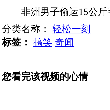
非洲男子偷运15公斤毛
福建一官员涉强奸幼女 拍裸照要挟
分类名称：
轻松一刻
卡车侧翻 40余人扒沙救人
标签：
搞笑
奇闻
四川煤矿事故9人遇难44人被困井下
您看完该视频的心情
北京：蒙面小偷持刀偷商场被围追