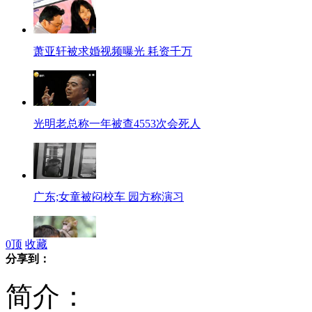
萧亚轩被求婚视频曝光 耗资千万
光明老总称一年被查4553次会死人
广东;女童被闷校车 园方称演习
0
顶
收藏
分享到：
小狒狒认人作母 母子情深令人动容
简介：