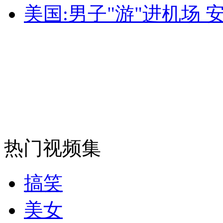
美国:男子"游"进机场 
安徽一实载49人客车翻车
走！跟着总书记去植树
消防员救轻生者
花炮节热闹非凡
减压"枕头大战"
热门视频集
纽约上演“枕头大战”
搞笑
美女
司机酒驾遇交警 急速倒车逃窜