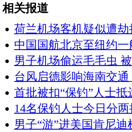
中国渔船触礁：遇难者增至8人
相关报道
山西运城恶犬咬伤多人 警民合力深夜将其击毙
荷兰机场客机疑似遭劫
中国国航北京至纽约一
女孩北京地铁殴打老人 痛下狠手拳打脚踢
男子机场偷运毛毛虫 
台风启德影响海南交通
无痛分娩是否安全 医生回应
首批被扣“保钓”人士
外交部：反对强权政治霸凌主义
14名保钓人士今日分两
外交部：有关国家言论片面不公正
男子“游”进美国肯尼迪