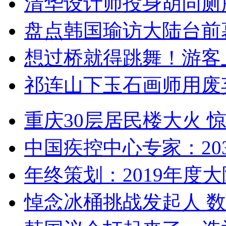
清华设计师投身胡同厕
盘点韩国瑜访大陆台前
想过桥就得跳舞！游客
祁连山下玉石画师用废
重庆30层居民楼大火
中国疾控中心专家：203
年终策划：2019年度大陆
悼念冰桶挑战发起人 数百