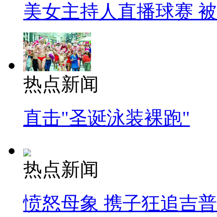
美女主持人直播球赛 
热点新闻
直击"圣诞泳装裸跑"
热点新闻
愤怒母象 携子狂追吉