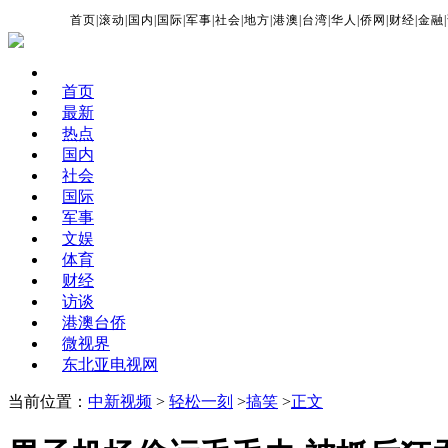
首页
|
滚动
|
国内
|
国际
|
军事
|
社会
|
地方
|
港澳
|
台湾
|
华人
|
侨网
|
财经
|
金融
|
首页
最新
热点
国内
社会
国际
军事
文娱
体育
财经
访谈
港澳台侨
微视界
东北亚电视网
当前位置：
中新视频
>
轻松一刻
>
搞笑
>
正文