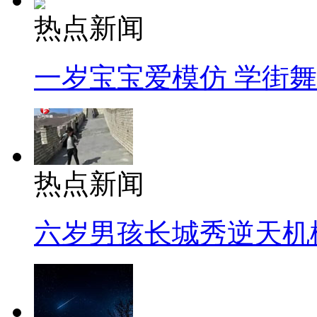
热点新闻
一岁宝宝爱模仿 学街
热点新闻
六岁男孩长城秀逆天机