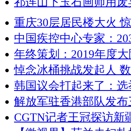
祁连山下玉石画师用废
重庆30层居民楼大火
中国疾控中心专家：203
年终策划：2019年度大陆
悼念冰桶挑战发起人 数百
韩国议会打起来了：选举
解放军驻香港部队发布三
CGTN记者王冠探访新疆