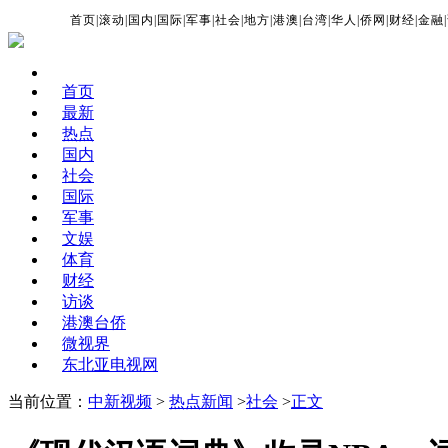
首页
|
滚动
|
国内
|
国际
|
军事
|
社会
|
地方
|
港澳
|
台湾
|
华人
|
侨网
|
财经
|
金融
|
首页
最新
热点
国内
社会
国际
军事
文娱
体育
财经
访谈
港澳台侨
微视界
东北亚电视网
当前位置：
中新视频
>
热点新闻
>
社会
>
正文