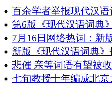
女子称相信一见钟情
百余学者举报现代汉语
山西运城恶犬咬伤多人 警民合力深夜将其击毙
第6版《现代汉语词典》
7月16日网络热词：新
女孩北京地铁殴打老人 痛下狠手拳打脚踢
新版《现代汉语词典》
悲催 亲等词语有望被
无痛分娩是否安全 医生回应
七旬教授十年编成北京
外交部：反对强权政治霸凌主义
外交部：有关国家言论片面不公正