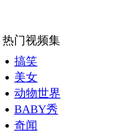
安徽一实载49人客车翻车
热门视频集
走！跟着总书记去植树
搞笑
消防员救轻生者
花炮节热闹非凡
减压"枕头大战"
美女
动物世界
纽约上演“枕头大战”
BABY秀
奇闻
司机酒驾遇交警 急速倒车逃窜