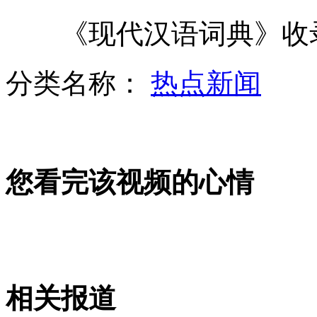
《现代汉语词典》收录
沈北将建世界最大造币厂生产硬币
分类名称：
热点新闻
"微笑局长"回应"名表门":最贵3.5万
您看完该视频的心情
四川煤矿事故已15人遇难32人被困
"微笑局长"回应:表皆用收入购买
相关报道