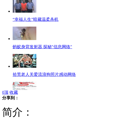
“幸福人生”暗藏温柔杀机
蚂蚁身背发射器 探秘"信息网络"
拾荒老人关爱流浪狗照片感动网络
0
顶
收藏
分享到：
小伙首坐飞机微博求助网友搞笑回复
简介：