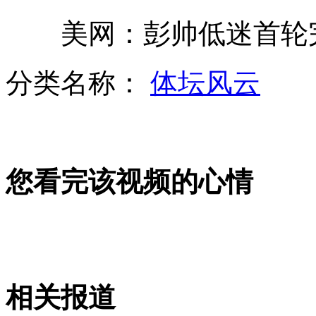
美网：彭帅低迷首轮
女子乘出租车受气 男子上街砍车报复
分类名称：
体坛风云
江西：10秒钟 偷包贼瞬间得手
您看完该视频的心情
母亲在家病逝1周 同屋儿媳竟不知
另类双人自行车 两人背坐反着骑
相关报道