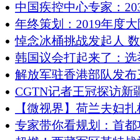
中国疾控中心专家：203
年终策划：2019年度大陆
悼念冰桶挑战发起人 数百
韩国议会打起来了：选举
解放军驻香港部队发布三
CGTN记者王冠探访新疆
【微视界】荷兰夫妇扎根青
专家带你看规划：首都功