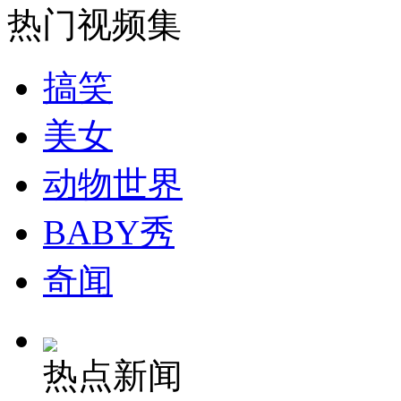
热门视频集
安徽一实载49人客车翻车
搞笑
美女
走！跟着总书记去植树
动物世界
消防员救轻生者
花炮节热闹非凡
减压"枕头大战"
BABY秀
奇闻
纽约上演“枕头大战”
热点新闻
司机酒驾遇交警 急速倒车逃窜