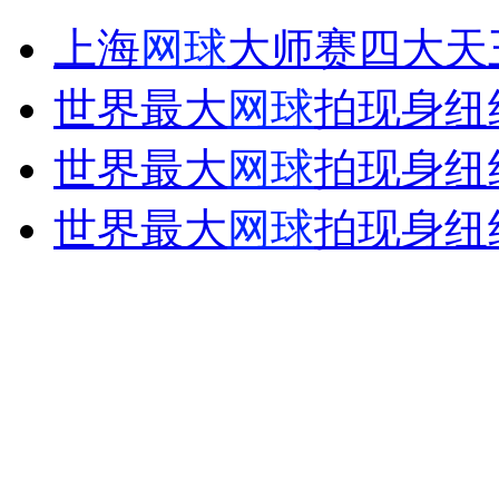
爆笑士兵训练 门就是砸不开
上海
网球
大师赛四大天
山西运城恶犬咬伤多人 警民合力深夜将其击毙
世界最大
网球
拍现身纽约
世界最大
网球
拍现身纽约
女孩北京地铁殴打老人 痛下狠手拳打脚踢
世界最大
网球
拍现身纽约
无痛分娩是否安全 医生回应
外交部：反对强权政治霸凌主义
外交部：有关国家言论片面不公正