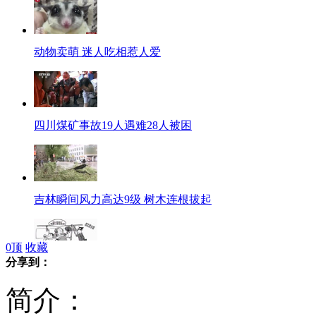
动物卖萌 迷人吃相惹人爱
四川煤矿事故19人遇难28人被困
吉林瞬间风力高达9级 树木连根拔起
0
顶
收藏
分享到：
小伙让座 老人"爱心拐弯"让给孙子
简介：