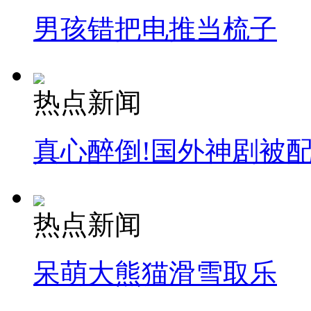
男孩错把电推当梳子
热点新闻
真心醉倒!国外神剧被
热点新闻
呆萌大熊猫滑雪取乐