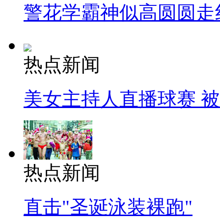
警花学霸神似高圆圆走
热点新闻
美女主持人直播球赛 
热点新闻
直击"圣诞泳装裸跑"