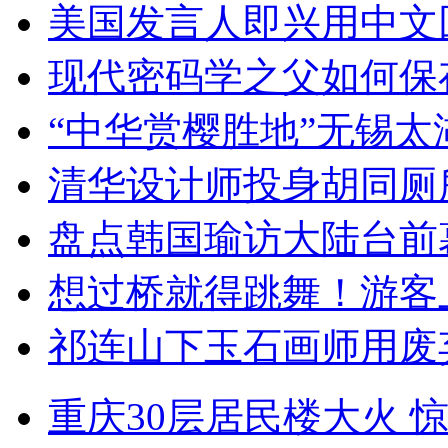
美国发言人即兴用中文
现代密码学之父如何保
“中华赏樱胜地”无锡
清华设计师投身胡同厕
盘点韩国瑜访大陆台前
想过桥就得跳舞！游客
祁连山下玉石画师用废
重庆30层居民楼大火