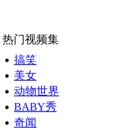
安徽一实载49人客车翻车
热门视频集
走！跟着总书记去植树
搞笑
消防员救轻生者
花炮节热闹非凡
减压"枕头大战"
美女
动物世界
纽约上演“枕头大战”
BABY秀
奇闻
司机酒驾遇交警 急速倒车逃窜