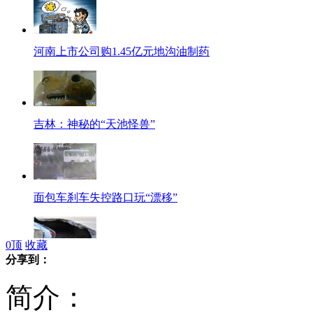
河南上市公司购1.45亿元地沟油制药
吉林：神秘的“天池怪兽”
面包车刹车失控路口玩“漂移”
0
顶
收藏
分享到：
邯郸路面突然塌陷 出租车坠坑中
简介：