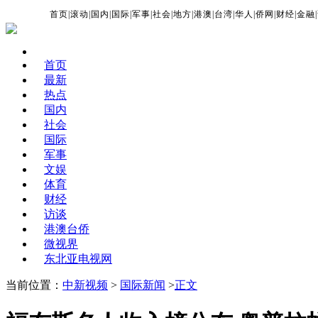
首页
|
滚动
|
国内
|
国际
|
军事
|
社会
|
地方
|
港澳
|
台湾
|
华人
|
侨网
|
财经
|
金融
|
首页
最新
热点
国内
社会
国际
军事
文娱
体育
财经
访谈
港澳台侨
微视界
东北亚电视网
当前位置：
中新视频
>
国际新闻
>
正文