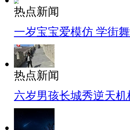
热点新闻
一岁宝宝爱模仿 学街
热点新闻
六岁男孩长城秀逆天机