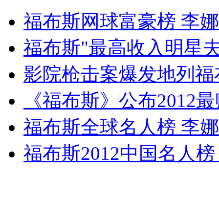
美国五兄妹同日完婚共邀1200名宾客
福布斯网球富豪榜 李
山西运城恶犬咬伤多人 警民合力深夜将其击毙
福布斯"最高收入明星夫
影院枪击案爆发地列福
女孩北京地铁殴打老人 痛下狠手拳打脚踢
《福布斯》公布2012
福布斯全球名人榜 李
无痛分娩是否安全 医生回应
福布斯2012中国名人
外交部：反对强权政治霸凌主义
外交部：有关国家言论片面不公正