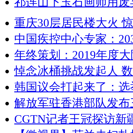
祁连山下玉石画师用废
重庆30层居民楼大火
中国疾控中心专家：203
年终策划：2019年度大陆
悼念冰桶挑战发起人 数百
韩国议会打起来了：选举
解放军驻香港部队发布三
CGTN记者王冠探访新疆