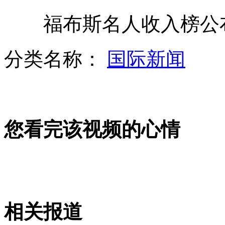
福布斯名人收入榜公布
盘点靠努力成功的明星 周杰伦当服务员
分类名称：
国际新闻
老人"贱卖"住房给儿子被老伴起诉
您看完该视频的心情
收入分配体制改革方案最快10月推出
男子公园冲凉遭曝光引热议
相关报道