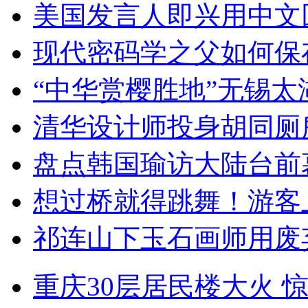
美国发言人即兴用中文
现代密码学之父如何保
“中华赏樱胜地”无锡
清华设计师投身胡同厕
盘点韩国瑜访大陆台前
想过桥就得跳舞！游客
祁连山下玉石画师用废
重庆30层居民楼大火