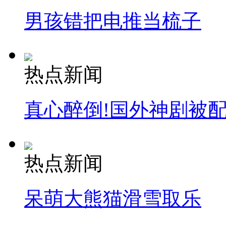
男孩错把电推当梳子
热点新闻
真心醉倒!国外神剧被
热点新闻
呆萌大熊猫滑雪取乐