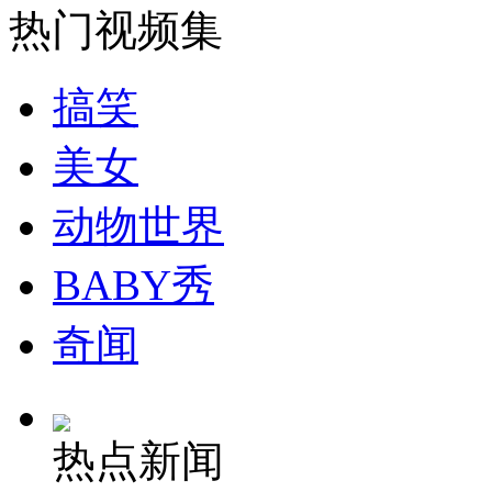
热门视频集
安徽一实载49人客车翻车
搞笑
美女
走！跟着总书记去植树
动物世界
消防员救轻生者
花炮节热闹非凡
减压"枕头大战"
BABY秀
奇闻
纽约上演“枕头大战”
热点新闻
司机酒驾遇交警 急速倒车逃窜