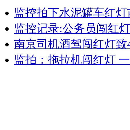
农民工卖臭豆腐攒钱办慈善助养院
监控拍下水泥罐车红灯
山西运城恶犬咬伤多人 警民合力深夜将其击毙
监控记录:公务员闯红
南京司机酒驾闯红灯致
女孩北京地铁殴打老人 痛下狠手拳打脚踢
监拍：拖拉机闯红灯 
无痛分娩是否安全 医生回应
外交部：反对强权政治霸凌主义
外交部：有关国家言论片面不公正