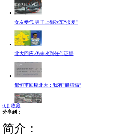
女友受气 男子上街砍车“报复”
北大回应:仍未收到任何证据
邹恒甫回应北大：我有"躲猫猫"
0
顶
收藏
分享到：
昆明满城施工变堵城
简介：