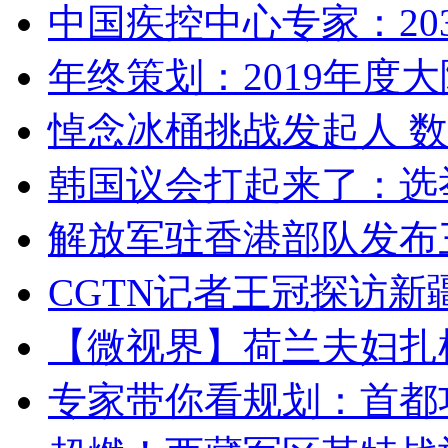
中国疾控中心专家：203
年终策划：2019年度大陆
悼念冰桶挑战发起人 数百
韩国议会打起来了：选举
解放军驻香港部队发布三
CGTN记者王冠探访新疆
【微视界】荷兰夫妇扎根青
专家带你看规划：首都功