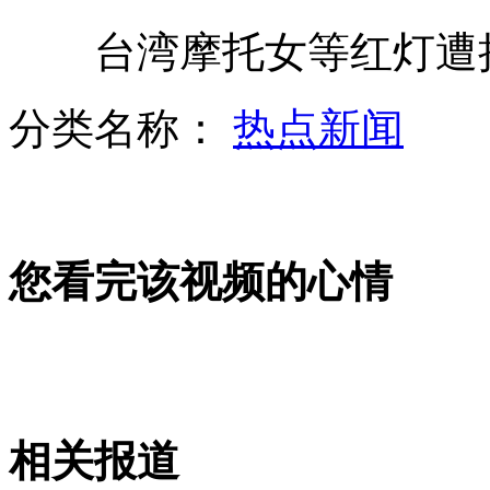
台湾摩托女等红灯遭
郭德纲展现舌功PK华少 叹挣钱不易
分类名称：
热点新闻
《简式防务周刊》掀"中国导弹风"
您看完该视频的心情
英吹出“导弹风”美国神经紧张
美国将反导系统部署在中俄门前
相关报道