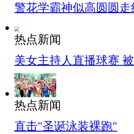
警花学霸神似高圆圆走
热点新闻
美女主持人直播球赛 
热点新闻
直击"圣诞泳装裸跑"