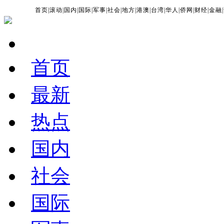
首页
|
滚动
|
国内
|
国际
|
军事
|
社会
|
地方
|
港澳
|
台湾
|
华人
|
侨网
|
财经
|
金融
|
首页
最新
热点
国内
社会
国际