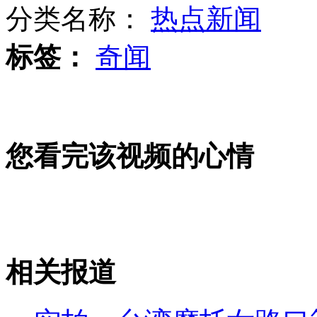
分类名称：
热点新闻
标签：
奇闻
中小学"坑爹"暑假作业 令人无语
监拍一醉酒司机车停路边做操
您看完该视频的心情
男子在内蒙挖出38吨水草玛瑙
相关报道
山西运城恶犬咬伤多人 警民合力深夜将其击毙