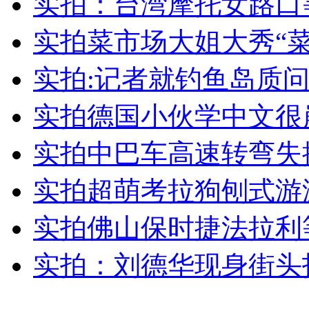
实拍：台湾摩托女路口
女孩北京地铁殴打老人 痛下狠手拳打脚踢
实拍菜市场大姐大秀“菜
无痛分娩是否安全 医生回应
实拍:记者就钓鱼岛质问
实拍德国小伙学中文很
外交部：反对强权政治霸凌主义
实拍中巴车高速转弯失控
外交部：有关国家言论片面不公正
实拍超萌考拉狗刨式游
实拍佛山保时捷法拉利
安徽一实载49人客车翻车
实拍：刘德华现身街头