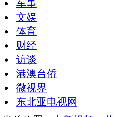
军事
文娱
体育
财经
访谈
港澳台侨
微视界
东北亚电视网