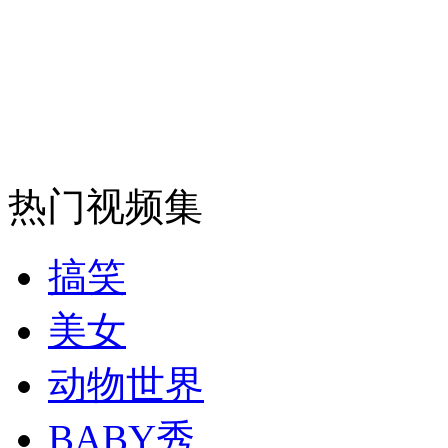
走！跟着总书记去植树
消防员救轻生者
花炮节热闹非凡
减压"枕头大战"
纽约上演“枕头大战”
热门视频集
司机酒驾遇交警 急速倒车逃窜
搞笑
美女
动物世界
BABY秀