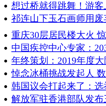
想过桥就得跳舞！游客
祁连山下玉石画师用废
重庆30层居民楼大火
中国疾控中心专家：203
年终策划：2019年度大陆
悼念冰桶挑战发起人 数百
韩国议会打起来了：选举
解放军驻香港部队发布三