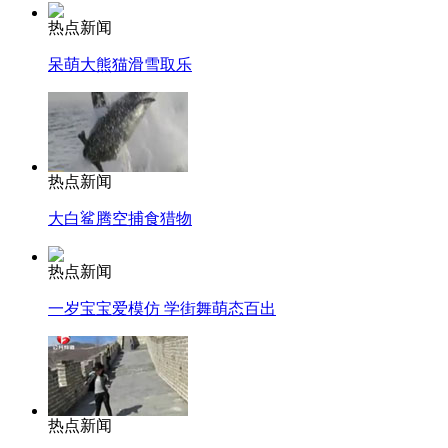
热点新闻
呆萌大熊猫滑雪取乐
热点新闻
大白鲨腾空捕食猎物
热点新闻
一岁宝宝爱模仿 学街舞萌态百出
热点新闻