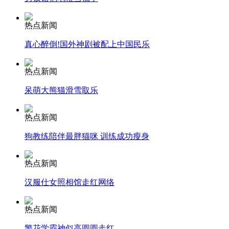
安徽一实载49人客车翻车
热点新闻
真心醉倒!国外神剧被配上中国民乐
热点新闻
走！跟着总书记去植树
呆萌大熊猫滑雪取乐
热点新闻
消防员救轻生者
花炮节热闹非凡
减压"枕头大战"
狗教练陪伴最胖猫咪 训练成功瘦身
热点新闻
纽约上演“枕头大战”
汉服仕女照相馆走红网络
热点新闻
司机酒驾遇交警 急速倒车逃窜
警花学霸神似高圆圆走红