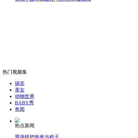
实拍：佛山飙车党马路狂飙
山西运城恶犬咬伤多人 警民合力深夜将其击毙
女孩北京地铁殴打老人 痛下狠手拳打脚踢
热门视频集
无痛分娩是否安全 医生回应
搞笑
美女
动物世界
外交部：反对强权政治霸凌主义
BABY秀
奇闻
外交部：有关国家言论片面不公正
热点新闻
男孩错把电推当梳子