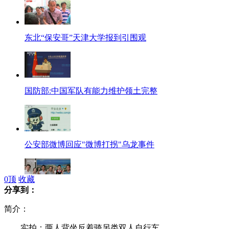
东北“保安哥”天津大学报到引围观
国防部:中国军队有能力维护领土完整
公安部微博回应"微博打拐"乌龙事件
0
顶
收藏
分享到：
台宜兰议员拟10月登钓鱼岛钉门牌
简介：
实拍：两人背坐反着骑另类双人自行车