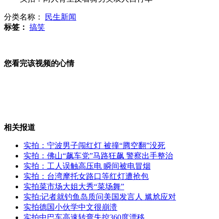
分类名称：
民生新闻
韩媒:日"军援"仓促"上阵"或引争议
标签：
搞笑
您看完该视频的心情
国际小姐中国赛区三甲诞生
北京第1高楼“中国尊”高528米
相关报道
实拍：宁波男子闯红灯 被撞“腾空翻”没死
实拍：佛山“飙车党”马路狂飙 警察出手整治
实拍：工人误触高压电 瞬间被电冒烟
实拍：男子闯红灯 被撞腾空翻
实拍：台湾摩托女路口等红灯遭抢包
实拍菜市场大姐大秀“菜场舞”
实拍:记者就钓鱼岛质问美国发言人 尴尬应对
实拍德国小伙学中文很崩溃
实拍中巴车高速转弯失控360度漂移