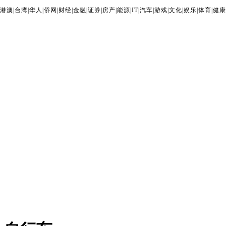
港澳
|
台湾
|
华人
|
侨网
|
财经
|
金融
|
证券
|
房产
|
能源
|
IT
|
汽车
|
游戏
|
文化
|
娱乐
|
体育
|
健康