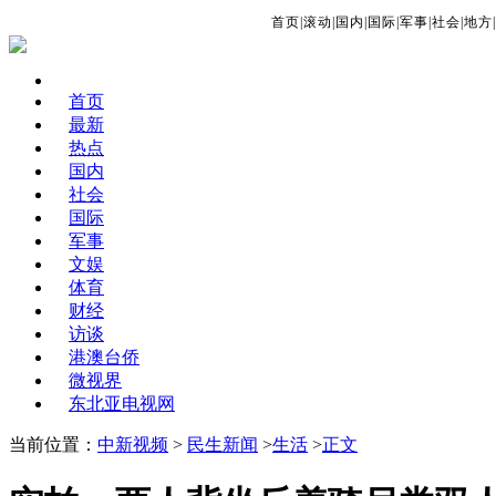
首页
|
滚动
|
国内
|
国际
|
军事
|
社会
|
地方
|
首页
最新
热点
国内
社会
国际
军事
文娱
体育
财经
访谈
港澳台侨
微视界
东北亚电视网
当前位置：
中新视频
>
民生新闻
>
生活
>
正文