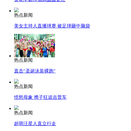
热点新闻
美女主持人直播球赛 被足球砸中脑袋
热点新闻
直击"圣诞泳装裸跑"
热点新闻
愤怒母象 携子狂追吉普车
热点新闻
超萌汪星人直立行走