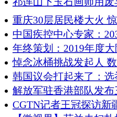
祁连山下玉石画师用废
重庆30层居民楼大火
中国疾控中心专家：203
年终策划：2019年度大陆
悼念冰桶挑战发起人 数百
韩国议会打起来了：选举
解放军驻香港部队发布三
CGTN记者王冠探访新疆