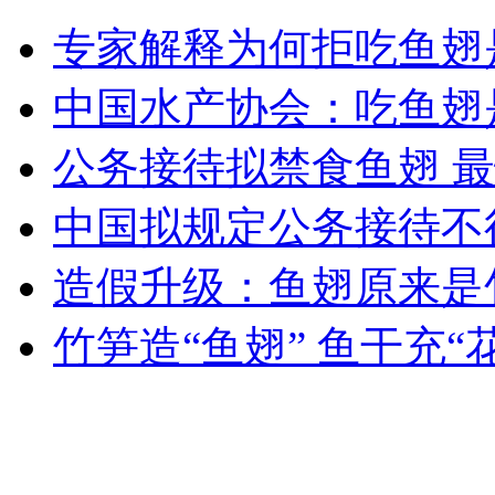
实拍：佛山飙车党马路狂飙
专家解释为何拒吃鱼翅
山西运城恶犬咬伤多人 警民合力深夜将其击毙
中国水产协会：吃鱼翅
公务接待拟禁食鱼翅 
女孩北京地铁殴打老人 痛下狠手拳打脚踢
中国拟规定公务接待不
造假升级：鱼翅原来是
无痛分娩是否安全 医生回应
竹笋造“鱼翅” 鱼干充“
外交部：反对强权政治霸凌主义
外交部：有关国家言论片面不公正