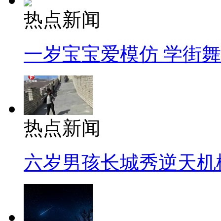
热点新闻
一岁宝宝爱模仿 学街
热点新闻
六岁男孩长城秀逆天机