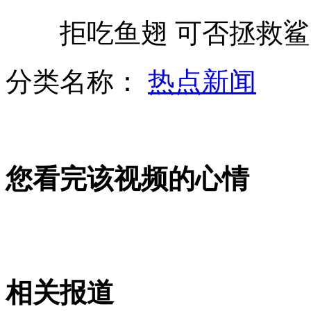
拒吃鱼翅 可否拯救鲨
韩媒:日"军援"仓促"上阵"或引争议
分类名称：
热点新闻
国际小姐中国赛区三甲诞生
您看完该视频的心情
北京第1高楼“中国尊”高528米
实拍：男子闯红灯 被撞腾空翻
相关报道