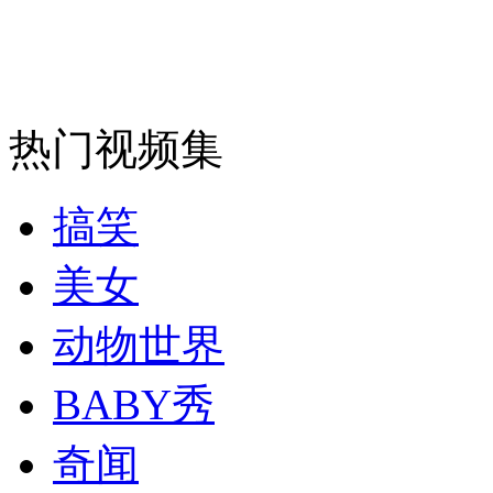
安徽一实载49人客车翻车
热门视频集
走！跟着总书记去植树
搞笑
消防员救轻生者
花炮节热闹非凡
减压"枕头大战"
美女
动物世界
纽约上演“枕头大战”
BABY秀
奇闻
司机酒驾遇交警 急速倒车逃窜