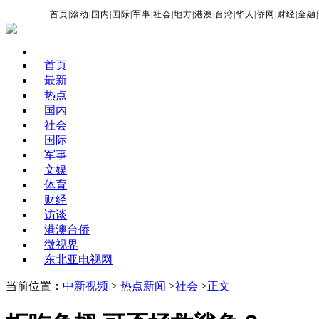
首页
|
滚动
|
国内
|
国际
|
军事
|
社会
|
地方
|
港澳
|
台湾
|
华人
|
侨网
|
财经
|
金融
|
首页
最新
热点
国内
社会
国际
军事
文娱
体育
财经
访谈
港澳台侨
微视界
东北亚电视网
当前位置：
中新视频
>
热点新闻
>
社会
>
正文