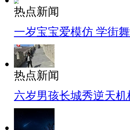
热点新闻
一岁宝宝爱模仿 学街
热点新闻
六岁男孩长城秀逆天机