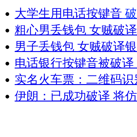
公交司机突遭女乘客刺伤 带伤行驶
大学生用电话按键音
破
山西运城恶犬咬伤多人 警民合力深夜将其击毙
粗心男丢钱包 女贼破
男子丢钱包 女贼破译
女孩北京地铁殴打老人 痛下狠手拳打脚踢
电话银行按键音被破译 
实名火车票：二维码识
无痛分娩是否安全 医生回应
伊朗：已成功破译 将
外交部：反对强权政治霸凌主义
外交部：有关国家言论片面不公正