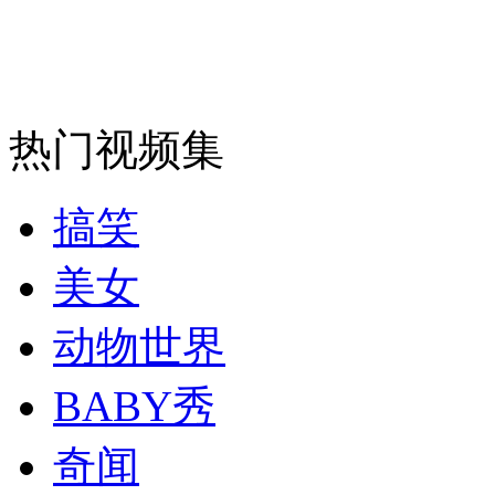
安徽一实载49人客车翻车
热门视频集
走！跟着总书记去植树
搞笑
消防员救轻生者
花炮节热闹非凡
减压"枕头大战"
美女
动物世界
纽约上演“枕头大战”
BABY秀
奇闻
司机酒驾遇交警 急速倒车逃窜