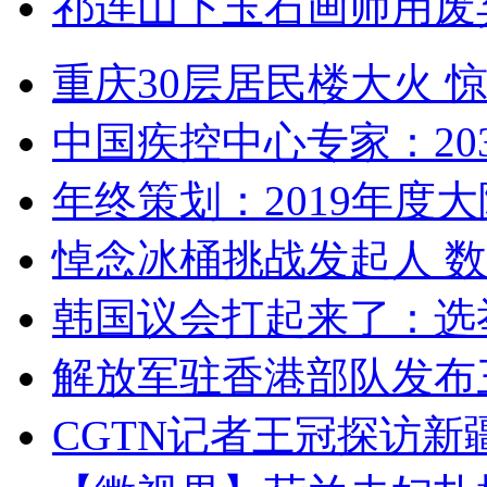
祁连山下玉石画师用废
重庆30层居民楼大火
中国疾控中心专家：203
年终策划：2019年度大陆
悼念冰桶挑战发起人 数百
韩国议会打起来了：选举
解放军驻香港部队发布三
CGTN记者王冠探访新疆