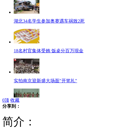
湖北34名学生参加奥赛遇车祸致2死
18名村官集体受贿 饭桌分百万现金
实拍南京迎新盛大场面"开笔礼"
0
顶
收藏
分享到：
震撼女子高难度集体舞 整齐划一
简介：