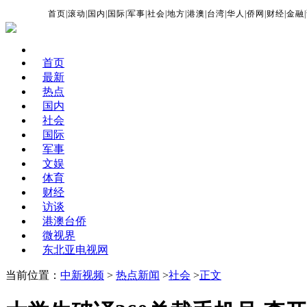
首页
|
滚动
|
国内
|
国际
|
军事
|
社会
|
地方
|
港澳
|
台湾
|
华人
|
侨网
|
财经
|
金融
|
首页
最新
热点
国内
社会
国际
军事
文娱
体育
财经
访谈
港澳台侨
微视界
东北亚电视网
当前位置：
中新视频
>
热点新闻
>
社会
>
正文