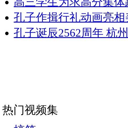
高三学生为求高分集体跪
女孩北京地铁殴打老人 痛下狠手拳打脚踢
孔子作揖行礼动画亮相
无痛分娩是否安全 医生回应
孔子诞辰2562周年 
外交部：反对强权政治霸凌主义
外交部：有关国家言论片面不公正
安徽一实载49人客车翻车
热门视频集