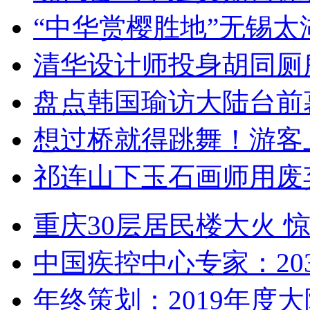
“中华赏樱胜地”无锡
清华设计师投身胡同厕
盘点韩国瑜访大陆台前
想过桥就得跳舞！游客
祁连山下玉石画师用废
重庆30层居民楼大火
中国疾控中心专家：203
年终策划：2019年度大陆