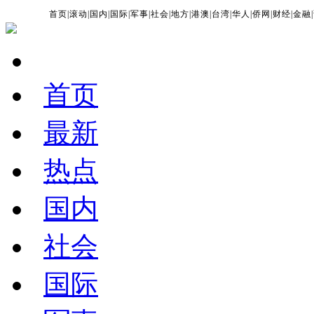
首页
|
滚动
|
国内
|
国际
|
军事
|
社会
|
地方
|
港澳
|
台湾
|
华人
|
侨网
|
财经
|
金融
|
首页
最新
热点
国内
社会
国际