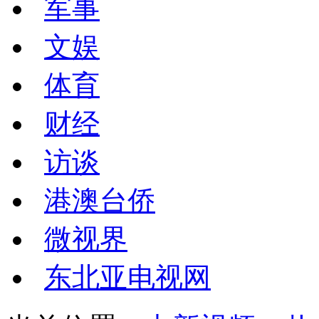
军事
文娱
体育
财经
访谈
港澳台侨
微视界
东北亚电视网