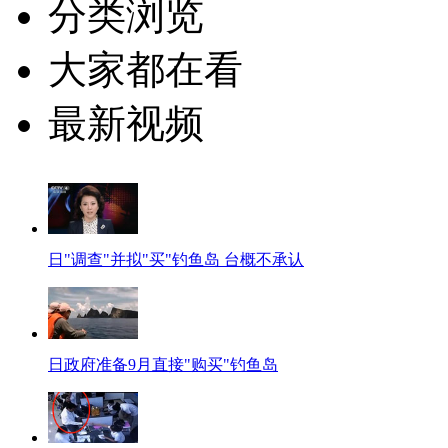
分类浏览
大家都在看
最新视频
日"调查"并拟"买"钓鱼岛 台概不承认
日政府准备9月直接"购买"钓鱼岛