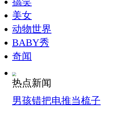
搞笑
走！跟着总书记去植树
美女
消防员救轻生者
花炮节热闹非凡
减压"枕头大战"
动物世界
BABY秀
纽约上演“枕头大战”
奇闻
司机酒驾遇交警 急速倒车逃窜
热点新闻
男孩错把电推当梳子