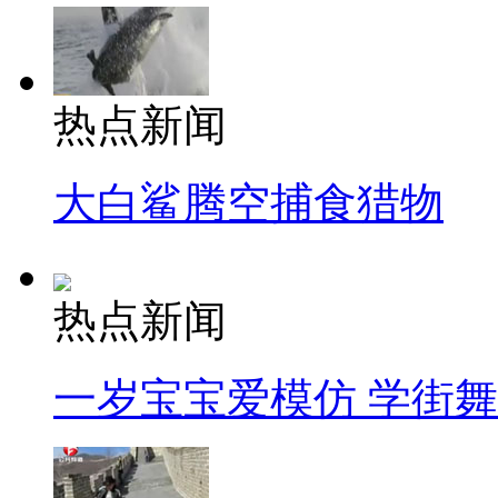
热点新闻
大白鲨腾空捕食猎物
热点新闻
一岁宝宝爱模仿 学街