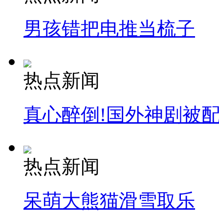
男孩错把电推当梳子
热点新闻
真心醉倒!国外神剧被
热点新闻
呆萌大熊猫滑雪取乐