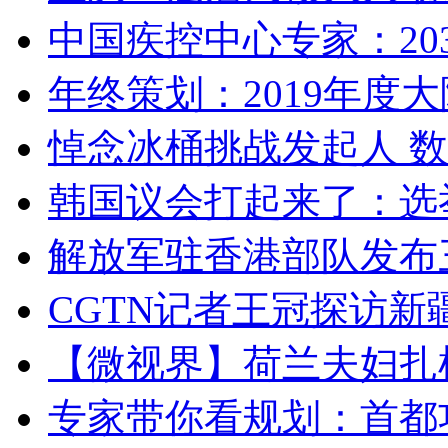
中国疾控中心专家：203
年终策划：2019年度大陆
悼念冰桶挑战发起人 数百
韩国议会打起来了：选举
解放军驻香港部队发布三
CGTN记者王冠探访新疆
【微视界】荷兰夫妇扎根青
专家带你看规划：首都功