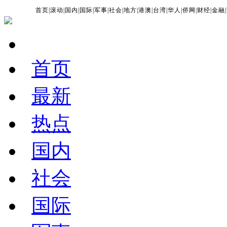
首页
|
滚动
|
国内
|
国际
|
军事
|
社会
|
地方
|
港澳
|
台湾
|
华人
|
侨网
|
财经
|
金融
|
首页
最新
热点
国内
社会
国际