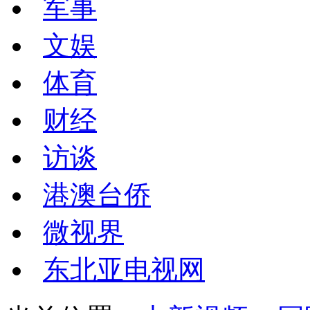
军事
文娱
体育
财经
访谈
港澳台侨
微视界
东北亚电视网