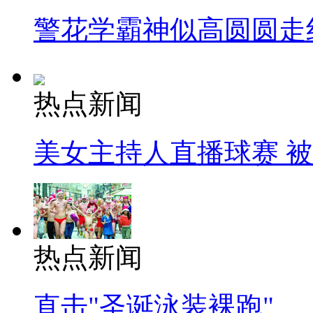
警花学霸神似高圆圆走
热点新闻
美女主持人直播球赛 
热点新闻
直击"圣诞泳装裸跑"