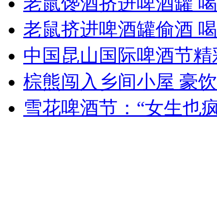
老鼠馋酒挤进啤酒罐 
女孩北京地铁殴打老人 痛下狠手拳打脚踢
老鼠挤进啤酒罐偷酒 
无痛分娩是否安全 医生回应
中国昆山国际啤酒节精
棕熊闯入乡间小屋 豪饮
外交部：反对强权政治霸凌主义
雪花啤酒节：“女生也疯
外交部：有关国家言论片面不公正
安徽一实载49人客车翻车