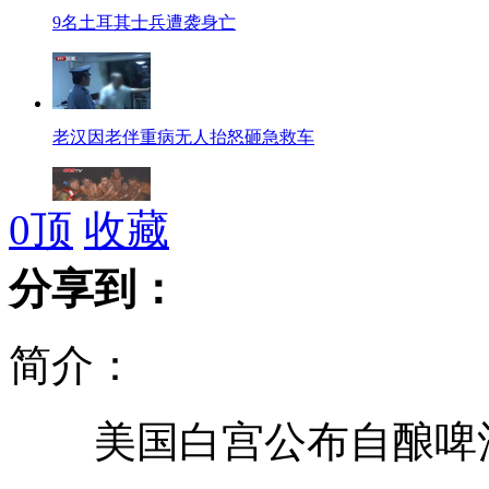
9名土耳其士兵遭袭身亡
老汉因老伴重病无人抬怒砸急救车
0
顶
收藏
凉山泥石流救灾武警2人牺牲1人失踪
分享到：
简介：
全家送新生遇车祸致5死2伤
美国白宫公布自酿啤酒
中国大闸蟹入侵"吓坏“德国