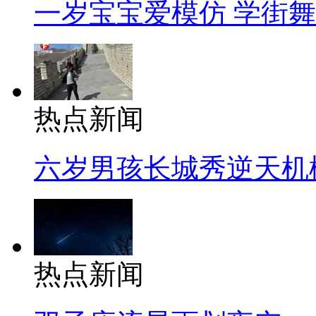
一岁宝宝爱模仿 学街
热点新闻
六岁男孩长城秀逆天机
热点新闻