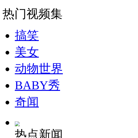
走！跟着总书记去植树
热门视频集
消防员救轻生者
花炮节热闹非凡
减压"枕头大战"
搞笑
美女
纽约上演“枕头大战”
动物世界
司机酒驾遇交警 急速倒车逃窜
BABY秀
奇闻
热点新闻