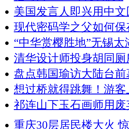
美国发言人即兴用中文
现代密码学之父如何保
“中华赏樱胜地”无锡
清华设计师投身胡同厕
盘点韩国瑜访大陆台前
想过桥就得跳舞！游客
祁连山下玉石画师用废
重庆30层居民楼大火