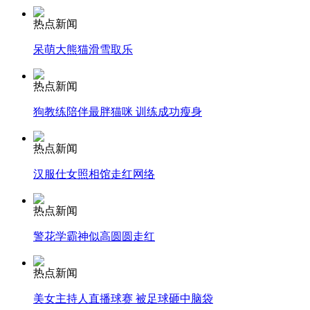
热点新闻
安徽一实载49人客车翻车
呆萌大熊猫滑雪取乐
热点新闻
走！跟着总书记去植树
狗教练陪伴最胖猫咪 训练成功瘦身
热点新闻
消防员救轻生者
花炮节热闹非凡
减压"枕头大战"
汉服仕女照相馆走红网络
热点新闻
警花学霸神似高圆圆走红
纽约上演“枕头大战”
热点新闻
司机酒驾遇交警 急速倒车逃窜
美女主持人直播球赛 被足球砸中脑袋