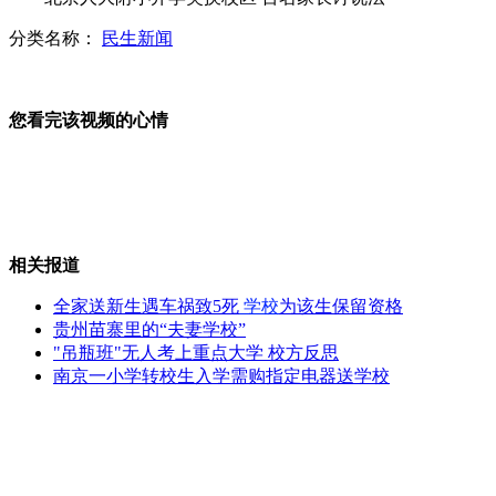
分类名称：
民生新闻
安监局长自曝收入称常与儿子换表戴
您看完该视频的心情
女子和老公赌气 下水道里走一公里
相关报道
贵州茅台出厂价再涨20%-30%
全家送新生遇车祸致5死
学校
为该生保留资格
贵州苗寨里的“夫妻学校”
"吊瓶班"无人考上重点大学 校方反思
南京一小学转校生入学需购指定电器送学校
安徽三胞胎姐妹考进同大学同专业