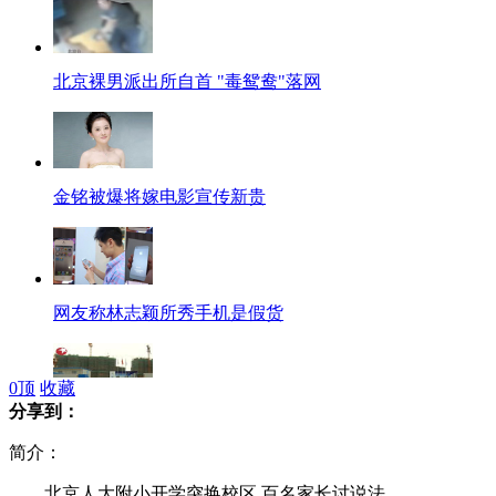
北京裸男派出所自首 "毒鸳鸯"落网
金铭被爆将嫁电影宣传新贵
网友称林志颖所秀手机是假货
0
顶
收藏
分享到：
美国最大地产商否认卖上海地产
简介：
北京人大附小开学突换校区 百名家长讨说法