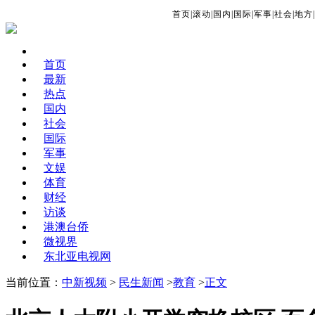
首页
|
滚动
|
国内
|
国际
|
军事
|
社会
|
地方
|
首页
最新
热点
国内
社会
国际
军事
文娱
体育
财经
访谈
港澳台侨
微视界
东北亚电视网
当前位置：
中新视频
>
民生新闻
>
教育
>
正文