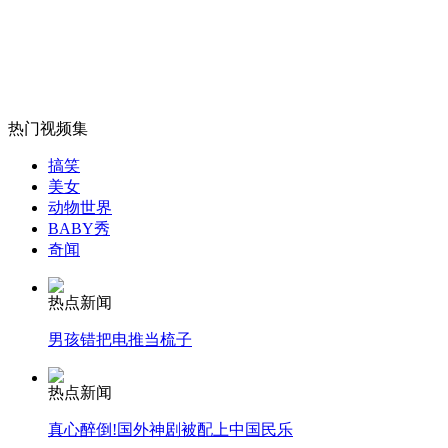
男子被抓称丈母娘病危被妻子扇耳光
山西运城恶犬咬伤多人 警民合力深夜将其击毙
热门视频集
搞笑
女孩北京地铁殴打老人 痛下狠手拳打脚踢
美女
动物世界
BABY秀
奇闻
无痛分娩是否安全 医生回应
热点新闻
外交部：反对强权政治霸凌主义
男孩错把电推当梳子
外交部：有关国家言论片面不公正
热点新闻
真心醉倒!国外神剧被配上中国民乐