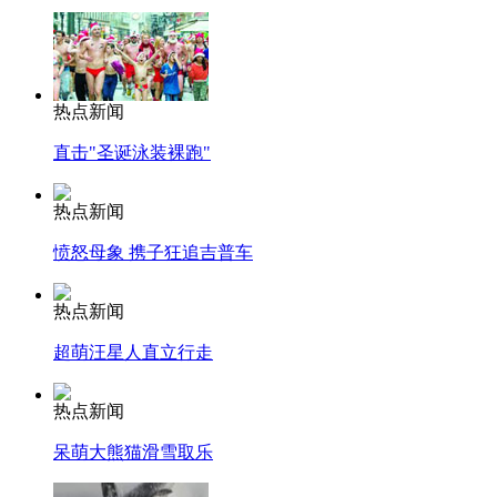
热点新闻
直击"圣诞泳装裸跑"
热点新闻
愤怒母象 携子狂追吉普车
热点新闻
超萌汪星人直立行走
热点新闻
呆萌大熊猫滑雪取乐