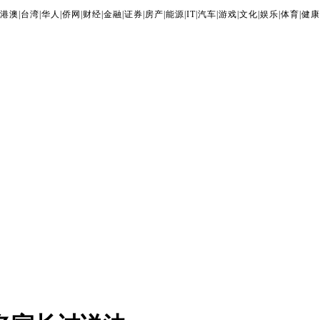
港澳
|
台湾
|
华人
|
侨网
|
财经
|
金融
|
证券
|
房产
|
能源
|
IT
|
汽车
|
游戏
|
文化
|
娱乐
|
体育
|
健康