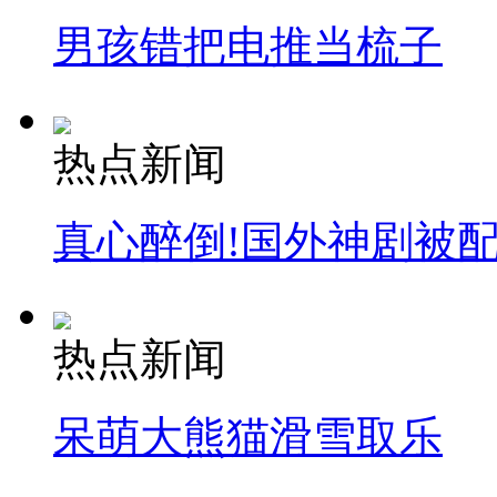
男孩错把电推当梳子
热点新闻
真心醉倒!国外神剧被
热点新闻
呆萌大熊猫滑雪取乐