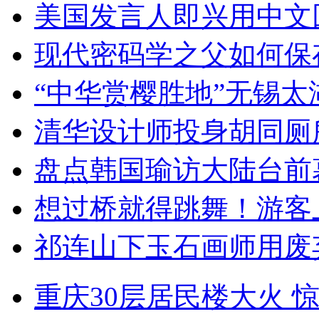
美国发言人即兴用中文
现代密码学之父如何保
“中华赏樱胜地”无锡
清华设计师投身胡同厕
盘点韩国瑜访大陆台前
想过桥就得跳舞！游客
祁连山下玉石画师用废
重庆30层居民楼大火