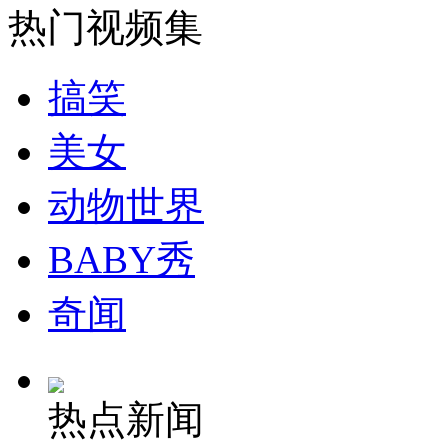
热门视频集
安徽一实载49人客车翻车
搞笑
美女
走！跟着总书记去植树
动物世界
消防员救轻生者
花炮节热闹非凡
减压"枕头大战"
BABY秀
奇闻
纽约上演“枕头大战”
热点新闻
司机酒驾遇交警 急速倒车逃窜