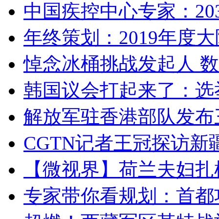
中国疾控中心专家：203
年终策划：2019年度大陆
悼念冰桶挑战发起人 数百
韩国议会打起来了：选举
解放军驻香港部队发布三
CGTN记者王冠探访新疆
【微视界】荷兰夫妇扎根青
专家带你看规划：首都功