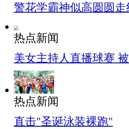
警花学霸神似高圆圆走
热点新闻
美女主持人直播球赛 
热点新闻
直击"圣诞泳装裸跑"