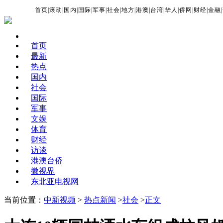
首页
|
滚动
|
国内
|
国际
|
军事
|
社会
|
地方
|
港澳
|
台湾
|
华人
|
侨网
|
财经
|
金融
|
首页
最新
热点
国内
社会
国际
军事
文娱
体育
财经
访谈
港澳台侨
微视界
东北亚电视网
当前位置：
中新视频
>
热点新闻
>
社会
>
正文