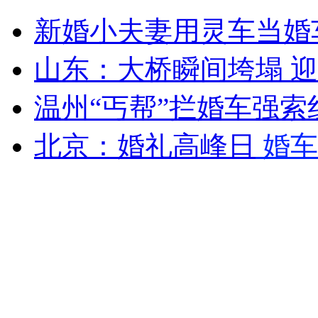
最大杯"卡布奇诺"创造新纪录
新婚小夫妻用灵车当婚
山西运城恶犬咬伤多人 警民合力深夜将其击毙
山东：大桥瞬间垮塌 
温州“丐帮”拦婚车强索
女孩北京地铁殴打老人 痛下狠手拳打脚踢
北京：婚礼高峰日
婚车
无痛分娩是否安全 医生回应
外交部：反对强权政治霸凌主义
外交部：有关国家言论片面不公正