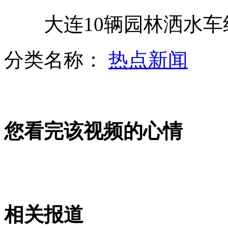
大连10辆园林洒水车
男子持刀横立闹市 民警5秒制服
分类名称：
热点新闻
小狗做错事 被逼罚站认错
您看完该视频的心情
奥运冠军郭伟阳回母校遭堵截
15岁女孩迷甄嬛对镜子和"娘娘"说话
相关报道