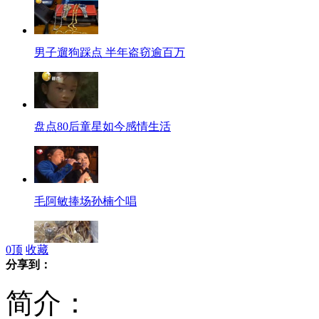
男子遛狗踩点 半年盗窃逾百万
盘点80后童星如今感情生活
毛阿敏捧场孙楠个唱
0
顶
收藏
分享到：
大闸蟹入侵德国水域
简介：