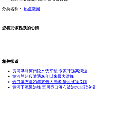
分类名称：
热点新闻
传男人喝啤酒会变得越来越像女人
您看完该视频的心情
朝媒抨击美国在亚太部署雷达
相关报道
开发商回应"大秋裤":让世界了解中国
黄河洪峰河南段水势平稳 专家吁远离河道
黄河兰州段遭遇26年以来最大洪峰
壶口瀑布迎23年来最大洪峰 景区被迫关闭
美国总统大选现“僵尸竞选人”
黄河干流迎洪峰 宜川壶口瀑布被洪水全部淹没
网管中心称李娜因教育不足易崩溃