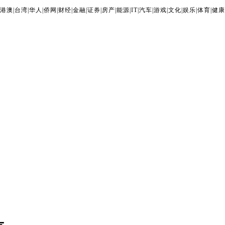
港澳
|
台湾
|
华人
|
侨网
|
财经
|
金融
|
证券
|
房产
|
能源
|
IT
|
汽车
|
游戏
|
文化
|
娱乐
|
体育
|
健康