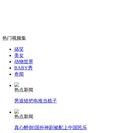
山西运城恶犬咬伤多人 警民合力深夜将其击毙
热门视频集
女孩北京地铁殴打老人 痛下狠手拳打脚踢
搞笑
美女
动物世界
无痛分娩是否安全 医生回应
BABY秀
奇闻
外交部：反对强权政治霸凌主义
热点新闻
男孩错把电推当梳子
外交部：有关国家言论片面不公正
热点新闻
真心醉倒!国外神剧被配上中国民乐