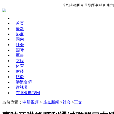
首页
|
滚动
|
国内
|
国际
|
军事
|
社会
|
地方
|
首页
最新
热点
国内
社会
国际
军事
文娱
体育
财经
访谈
港澳台侨
微视界
东北亚电视网
当前位置：
中新视频
>
热点新闻
>
社会
>
正文