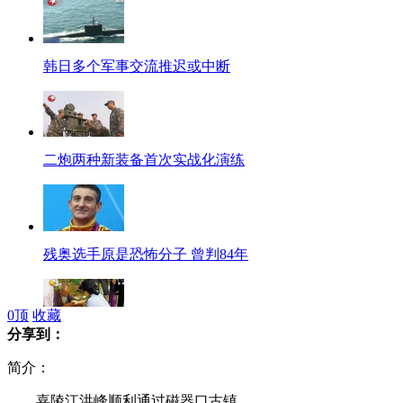
韩日多个军事交流推迟或中断
二炮两种新装备首次实战化演练
残奥选手原是恐怖分子 曾判84年
0
顶
收藏
分享到：
深圳:"最美女警"为街头老人剪指甲
简介：
嘉陵江洪峰顺利通过磁器口古镇