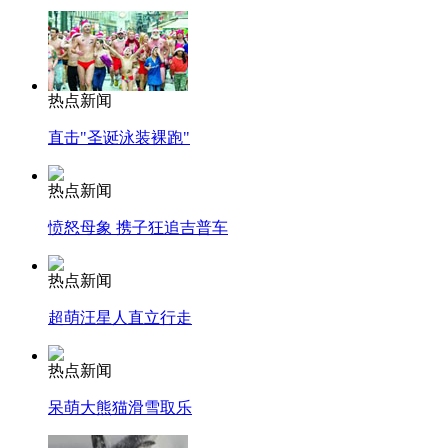
热点新闻
直击"圣诞泳装裸跑"
热点新闻
愤怒母象 携子狂追吉普车
热点新闻
超萌汪星人直立行走
热点新闻
呆萌大熊猫滑雪取乐