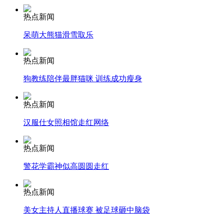
安徽一实载49人客车翻车
热点新闻
呆萌大熊猫滑雪取乐
走！跟着总书记去植树
热点新闻
狗教练陪伴最胖猫咪 训练成功瘦身
消防员救轻生者
花炮节热闹非凡
减压"枕头大战"
热点新闻
汉服仕女照相馆走红网络
热点新闻
纽约上演“枕头大战”
警花学霸神似高圆圆走红
司机酒驾遇交警 急速倒车逃窜
热点新闻
美女主持人直播球赛 被足球砸中脑袋