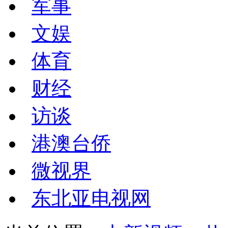
军事
文娱
体育
财经
访谈
港澳台侨
微视界
东北亚电视网