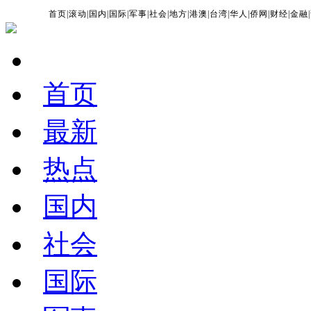
首页
|
滚动
|
国内
|
国际
|
军事
|
社会
|
地方
|
港澳
|
台湾
|
华人
|
侨网
|
财经
|
金融
|
首页
最新
热点
国内
社会
国际