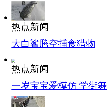
热点新闻
大白鲨腾空捕食猎物
热点新闻
一岁宝宝爱模仿 学街