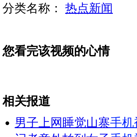
分类名称：
热点新闻
广州地铁“咸湿男”贴身猥亵女子
您看完该视频的心情
监拍小偷为躲摄像头打伞偷车
监拍女子横穿马路打手机被撞飞
相关报道
山西运城恶犬咬伤多人 警民合力深夜将其击毙
男子上网睡觉山寨
手机