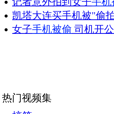
记者意外拍到女子
手机
女孩北京地铁殴打老人 痛下狠手拳打脚踢
凯塔大连买手机被"偷拍
无痛分娩是否安全 医生回应
女子
手机被偷
司机开公
外交部：反对强权政治霸凌主义
外交部：有关国家言论片面不公正
安徽一实载49人客车翻车
热门视频集