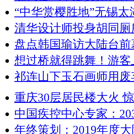
“中华赏樱胜地”无锡
清华设计师投身胡同厕
盘点韩国瑜访大陆台前
想过桥就得跳舞！游客
祁连山下玉石画师用废
重庆30层居民楼大火
中国疾控中心专家：203
年终策划：2019年度大陆