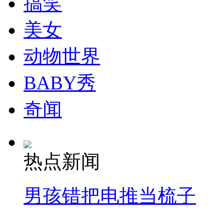
搞笑
走！跟着总书记去植树
美女
消防员救轻生者
花炮节热闹非凡
减压"枕头大战"
动物世界
BABY秀
纽约上演“枕头大战”
奇闻
司机酒驾遇交警 急速倒车逃窜
热点新闻
男孩错把电推当梳子