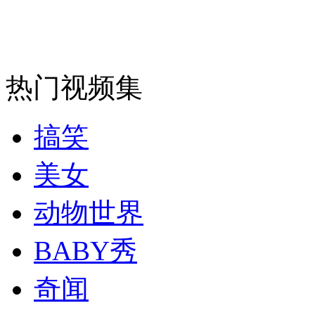
“乐凯胶卷”将退出历史舞台
山西运城恶犬咬伤多人 警民合力深夜将其击毙
热门视频集
搞笑
女孩北京地铁殴打老人 痛下狠手拳打脚踢
美女
无痛分娩是否安全 医生回应
动物世界
外交部：反对强权政治霸凌主义
BABY秀
外交部：有关国家言论片面不公正
奇闻