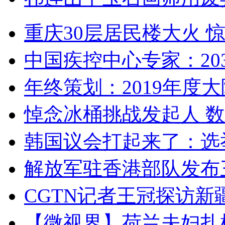
重庆30层居民楼大火
中国疾控中心专家：203
年终策划：2019年度大陆
悼念冰桶挑战发起人 数百
韩国议会打起来了：选举
解放军驻香港部队发布三
CGTN记者王冠探访新疆
【微视界】荷兰夫妇扎根青