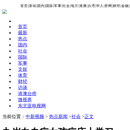
首页
|
滚动
|
国内
|
国际
|
军事
|
社会
|
地方
|
港澳
|
台湾
|
华人
|
侨网
|
财经
|
金融
|
首页
最新
热点
国内
社会
国际
军事
文娱
体育
财经
访谈
港澳台侨
微视界
东北亚电视网
当前位置：
中新视频
>
热点新闻
>
社会
>
正文