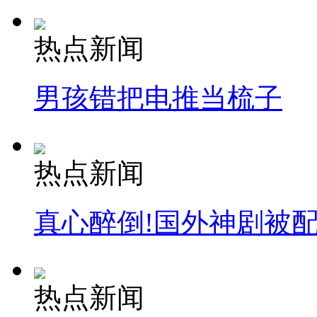
安徽一实载49人客车翻车
热点新闻
男孩错把电推当梳子
走！跟着总书记去植树
消防员救轻生者
花炮节热闹非凡
减压"枕头大战"
热点新闻
真心醉倒!国外神剧被
纽约上演“枕头大战”
热点新闻
司机酒驾遇交警 急速倒车逃窜