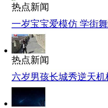
热点新闻
一岁宝宝爱模仿 学街
热点新闻
六岁男孩长城秀逆天机