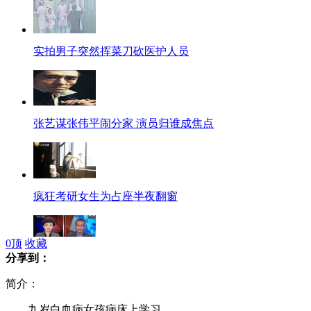
实拍男子突然挥菜刀砍医护人员
张艺谋张伟平闹分家 演员归谁成焦点
疯狂考研女生为占座半夜翻窗
0
顶
收藏
分享到：
万达宣布完成对美国AMC并购
简介：
九岁白血病女孩病床上学习