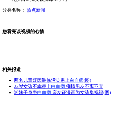
分类名称：
热点新闻
成都交警执法打人视频火爆网络
您看完该视频的心情
金正恩携夫人走访朝普通家庭
相关报道
朝"少女时代"MV曝光 超短裙亮相
两名儿童疑因装修污染患上
白血病
(图)
22岁女孩不幸患上
白血病
痴情男友不离不弃
湘妹子身患
白血病
亲友征漫画为女孩集祝福(图)
最强太极推手:大师发招徒弟应声倒