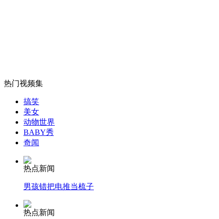
“乐凯胶卷”将退出历史舞台
山西运城恶犬咬伤多人 警民合力深夜将其击毙
热门视频集
女孩北京地铁殴打老人 痛下狠手拳打脚踢
搞笑
美女
动物世界
无痛分娩是否安全 医生回应
BABY秀
奇闻
外交部：反对强权政治霸凌主义
热点新闻
男孩错把电推当梳子
外交部：有关国家言论片面不公正
热点新闻