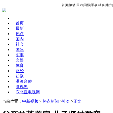
首页
|
滚动
|
国内
|
国际
|
军事
|
社会
|
地方
|
首页
最新
热点
国内
社会
国际
军事
文娱
体育
财经
访谈
港澳台侨
微视界
东北亚电视网
当前位置：
中新视频
>
热点新闻
>
社会
>
正文