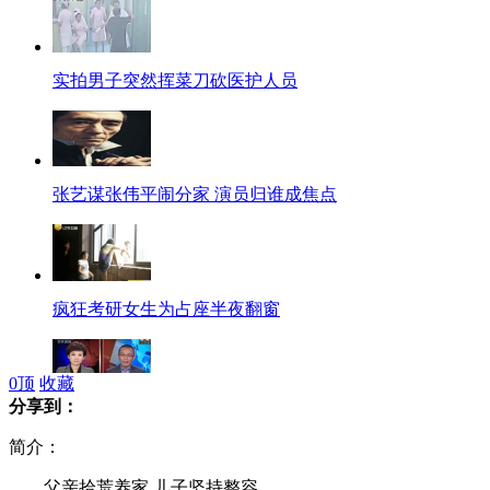
实拍男子突然挥菜刀砍医护人员
张艺谋张伟平闹分家 演员归谁成焦点
疯狂考研女生为占座半夜翻窗
0
顶
收藏
分享到：
万达宣布完成对美国AMC并购
简介：
父亲拾荒养家 儿子坚持整容