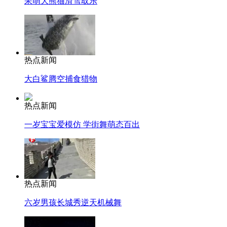
呆萌大熊猫滑雪取乐
热点新闻
大白鲨腾空捕食猎物
热点新闻
一岁宝宝爱模仿 学街舞萌态百出
热点新闻
六岁男孩长城秀逆天机械舞