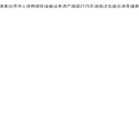
港澳
|
台湾
|
华人
|
侨网
|
财经
|
金融
|
证券
|
房产
|
能源
|
IT
|
汽车
|
游戏
|
文化
|
娱乐
|
体育
|
健康