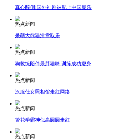
真心醉倒!国外神剧被配上中国民乐
安徽一实载49人客车翻车
热点新闻
呆萌大熊猫滑雪取乐
走！跟着总书记去植树
热点新闻
狗教练陪伴最胖猫咪 训练成功瘦身
消防员救轻生者
花炮节热闹非凡
减压"枕头大战"
热点新闻
汉服仕女照相馆走红网络
纽约上演“枕头大战”
热点新闻
警花学霸神似高圆圆走红
司机酒驾遇交警 急速倒车逃窜
热点新闻