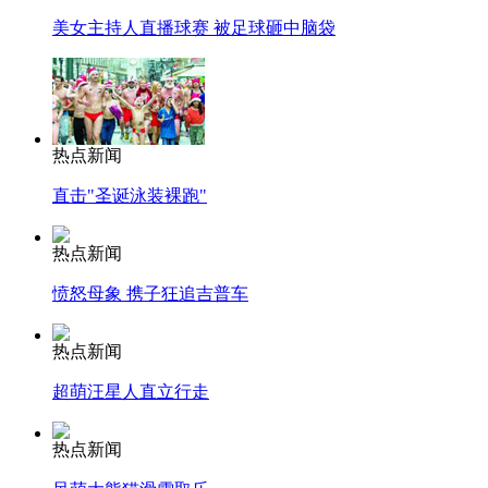
美女主持人直播球赛 被足球砸中脑袋
热点新闻
直击"圣诞泳装裸跑"
热点新闻
愤怒母象 携子狂追吉普车
热点新闻
超萌汪星人直立行走
热点新闻