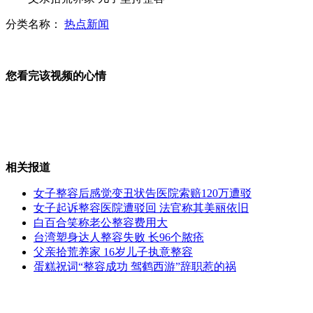
分类名称：
热点新闻
成都交警执法打人视频火爆网络
您看完该视频的心情
金正恩携夫人走访朝普通家庭
相关报道
朝"少女时代"MV曝光 超短裙亮相
女子整容后感觉变丑状告医院索赔120万遭驳
女子起诉整容医院遭驳回 法官称其美丽依旧
白百合笑称老公整容费用大
台湾塑身达人整容失败 长96个脓疮
最强太极推手:大师发招徒弟应声倒
父亲拾荒养家 16岁儿子执意整容
蛋糕祝词“整容成功 驾鹤西游”辞职惹的祸