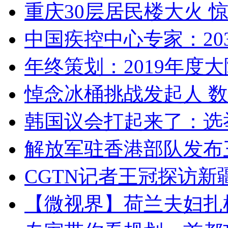
重庆30层居民楼大火
中国疾控中心专家：203
年终策划：2019年度大陆
悼念冰桶挑战发起人 数百
韩国议会打起来了：选举
解放军驻香港部队发布三
CGTN记者王冠探访新疆
【微视界】荷兰夫妇扎根青