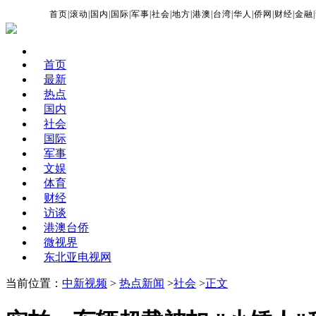
首页
|
滚动
|
国内
|
国际
|
军事
|
社会
|
地方
|
港澳
|
台湾
|
华人
|
侨网
|
财经
|
金融
|
首页
最新
热点
国内
社会
国际
军事
文娱
体育
财经
访谈
港澳台侨
微视界
东北亚电视网
当前位置：
中新视频
>
热点新闻
>
社会
>
正文