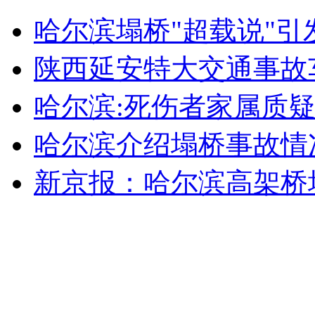
无痛分娩是否安全 医生回应
哈尔滨塌桥"超载说"引
外交部：反对强权政治霸凌主义
陕西延安特大交通事故
哈尔滨:死伤者家属质疑
外交部：有关国家言论片面不公正
哈尔滨介绍塌桥事故情
新京报：哈尔滨高架桥
安徽一实载49人客车翻车
走！跟着总书记去植树
消防员救轻生者
花炮节热闹非凡
减压"枕头大战"