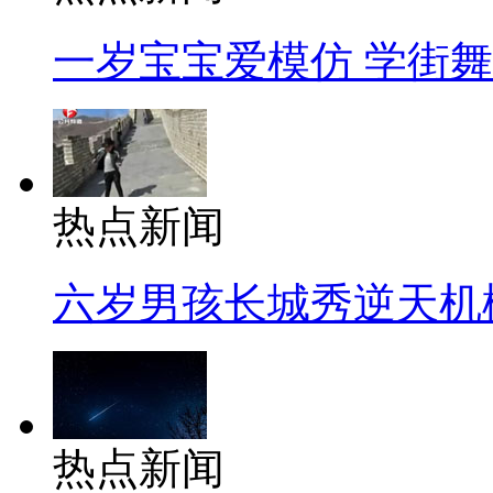
一岁宝宝爱模仿 学街
热点新闻
六岁男孩长城秀逆天机
热点新闻