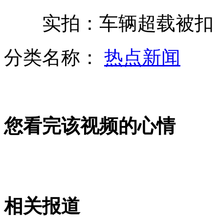
动车座椅每个23万元 乘客可刹车
实拍：车辆超载被扣 "
红龙鱼标价268万 每月食宿费上千
分类名称：
热点新闻
保时捷车主下车买馄饨后车被偷走
歹徒抢劫遭反抗被激怒追至宾馆施暴
您看完该视频的心情
山西运城恶犬咬伤多人 警民合力深夜将其击毙
女孩北京地铁殴打老人 痛下狠手拳打脚踢
相关报道