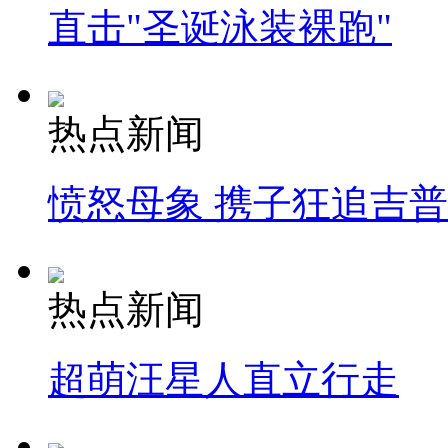
直击"圣诞泳装裸跑"
热点新闻
愤怒母象 携子狂追吉
热点新闻
超萌汪星人直立行走