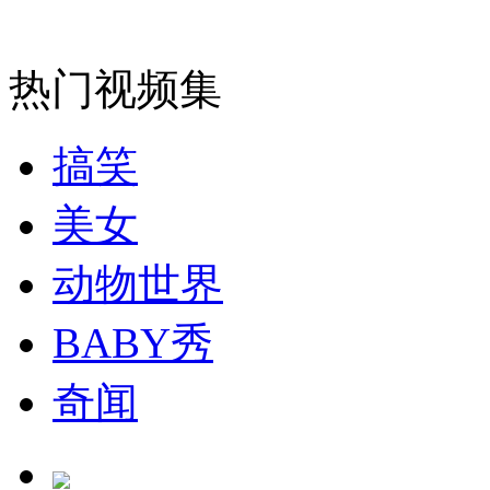
热门视频集
纽约上演“枕头大战”
搞笑
司机酒驾遇交警 急速倒车逃窜
美女
动物世界
BABY秀
奇闻