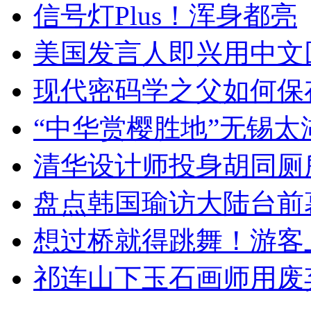
信号灯Plus！浑身都亮
美国发言人即兴用中文
现代密码学之父如何保
“中华赏樱胜地”无锡
清华设计师投身胡同厕
盘点韩国瑜访大陆台前
想过桥就得跳舞！游客
祁连山下玉石画师用废