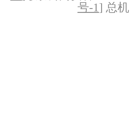
号-1
] 总机：