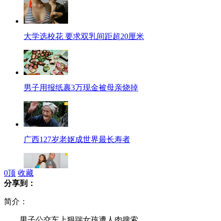
大学选校花 要求双乳间距超20厘米
男子用报纸裹3万现金被母亲烧掉
广西127岁老妪成世界最长寿者
0
顶
收藏
分享到：
女子怀孕同居男子也肚子变大晨吐
简介：
男子公交车上狠踹女孩遭人肉搜索