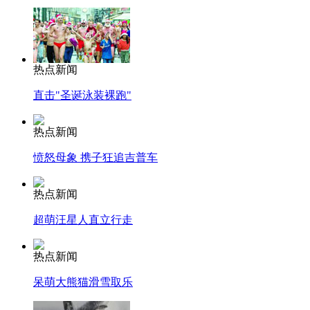
热点新闻
直击"圣诞泳装裸跑"
热点新闻
愤怒母象 携子狂追吉普车
热点新闻
超萌汪星人直立行走
热点新闻
呆萌大熊猫滑雪取乐