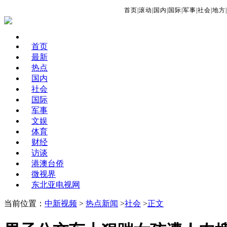
首页
|
滚动
|
国内
|
国际
|
军事
|
社会
|
地方
|
首页
最新
热点
国内
社会
国际
军事
文娱
体育
财经
访谈
港澳台侨
微视界
东北亚电视网
当前位置：
中新视频
>
热点新闻
>
社会
>
正文