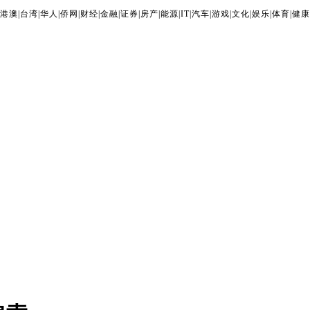
港澳
|
台湾
|
华人
|
侨网
|
财经
|
金融
|
证券
|
房产
|
能源
|
IT
|
汽车
|
游戏
|
文化
|
娱乐
|
体育
|
健康