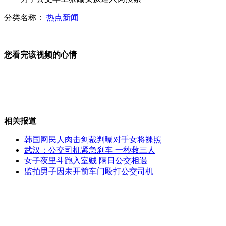
分类名称：
热点新闻
男子戴10元"金项链"遭劫匪锤击
您看完该视频的心情
沪指大涨4.2% 深成指涨6%
相关报道
肥胖男子23年以车代步突然不会走
韩国网民人肉击剑裁判曝对手女将裸照
武汉：公交司机紧急刹车 一秒救三人
女子夜里斗跑入室贼 隔日公交相遇
监拍男子因未开前车门殴打公交司机
云南、贵州交界发生5.7级地震