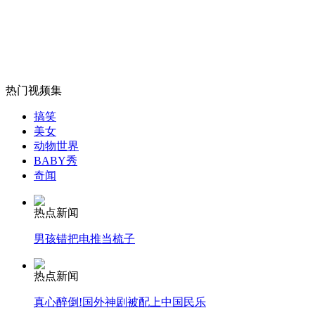
北京火车站2人排队买票被杀身亡
山西运城恶犬咬伤多人 警民合力深夜将其击毙
热门视频集
搞笑
女孩北京地铁殴打老人 痛下狠手拳打脚踢
美女
动物世界
BABY秀
奇闻
无痛分娩是否安全 医生回应
热点新闻
外交部：反对强权政治霸凌主义
男孩错把电推当梳子
外交部：有关国家言论片面不公正
热点新闻
真心醉倒!国外神剧被配上中国民乐