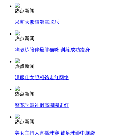
热点新闻
安徽一实载49人客车翻车
呆萌大熊猫滑雪取乐
热点新闻
走！跟着总书记去植树
狗教练陪伴最胖猫咪 训练成功瘦身
热点新闻
消防员救轻生者
花炮节热闹非凡
减压"枕头大战"
汉服仕女照相馆走红网络
热点新闻
警花学霸神似高圆圆走红
纽约上演“枕头大战”
热点新闻
司机酒驾遇交警 急速倒车逃窜
美女主持人直播球赛 被足球砸中脑袋