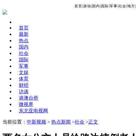
首页
|
滚动
|
国内
|
国际
|
军事
|
社会
|
地方
|
首页
最新
热点
国内
社会
国际
军事
文娱
体育
财经
访谈
港澳台侨
微视界
东北亚电视网
当前位置：
中新视频
>
热点新闻
>
社会
>
正文