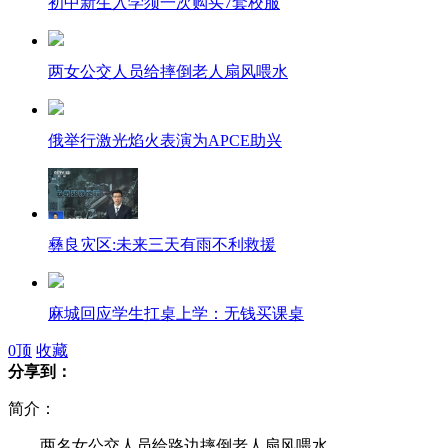
初中新生入学须一次购买7套校服
两女公交人员给摔倒老人扇风喂水
俄举行激光焰火表演为APCE助兴
彝良灾区:未来三天有雨不利救援
麻城回应学生扛桌上学：无钱买课桌
0
顶
收藏
分享到：
简介：
慈善家阿里木江救灾受总理接见
两名女公交人员给路边摔倒老人扇风喂水