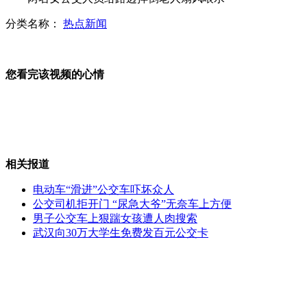
分类名称：
热点新闻
部分日本民众对政治出现消极情绪
您看完该视频的心情
日本:20余万种子部队 扩充能力强
相关报道
电动车“滑进”公交车吓坏众人
彝良:居民驾驶自家装载机助抢险
公交司机拒开门 “尿急大爷”无奈车上方便
男子公交车上狠踹女孩遭人肉搜索
武汉向30万大学生免费发百元公交卡
山西运城恶犬咬伤多人 警民合力深夜将其击毙