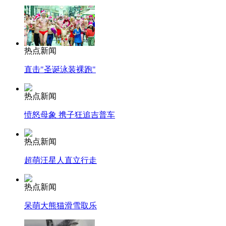
热点新闻
直击"圣诞泳装裸跑"
热点新闻
愤怒母象 携子狂追吉普车
热点新闻
超萌汪星人直立行走
热点新闻
呆萌大熊猫滑雪取乐