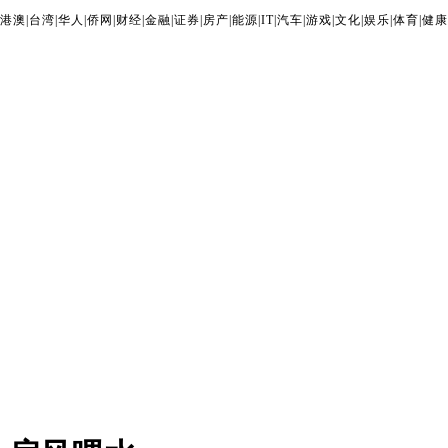
港澳
|
台湾
|
华人
|
侨网
|
财经
|
金融
|
证券
|
房产
|
能源
|
IT
|
汽车
|
游戏
|
文化
|
娱乐
|
体育
|
健康