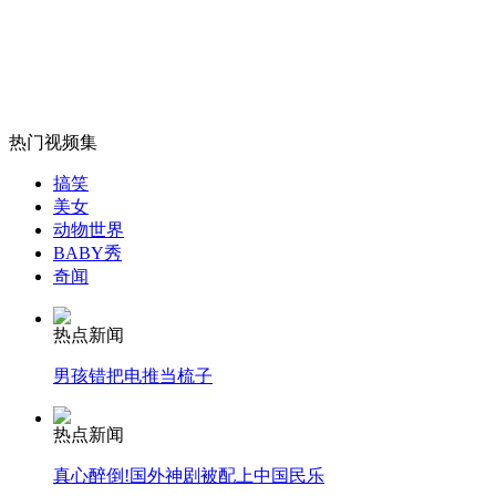
女孩北京地铁殴打老人 痛下狠手拳打脚踢
无痛分娩是否安全 医生回应
热门视频集
外交部：反对强权政治霸凌主义
搞笑
美女
动物世界
外交部：有关国家言论片面不公正
BABY秀
奇闻
热点新闻
安徽一实载49人客车翻车
男孩错把电推当梳子
热点新闻
真心醉倒!国外神剧被配上中国民乐
走！跟着总书记去植树