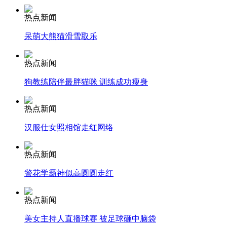
热点新闻
消防员救轻生者
花炮节热闹非凡
减压"枕头大战"
呆萌大熊猫滑雪取乐
热点新闻
狗教练陪伴最胖猫咪 训练成功瘦身
纽约上演“枕头大战”
热点新闻
司机酒驾遇交警 急速倒车逃窜
汉服仕女照相馆走红网络
热点新闻
警花学霸神似高圆圆走红
热点新闻
美女主持人直播球赛 被足球砸中脑袋