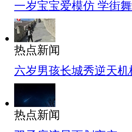
一岁宝宝爱模仿 学街
热点新闻
六岁男孩长城秀逆天机
热点新闻