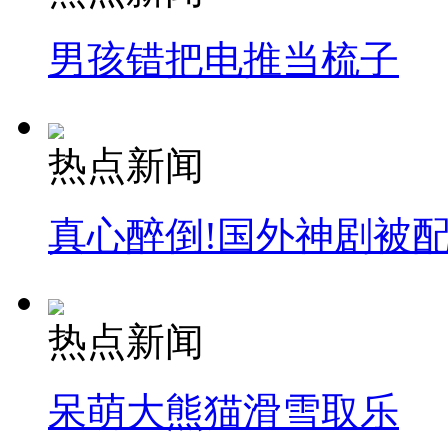
走！跟着总书记去植树
男孩错把电推当梳子
消防员救轻生者
花炮节热闹非凡
减压"枕头大战"
热点新闻
纽约上演“枕头大战”
真心醉倒!国外神剧被
司机酒驾遇交警 急速倒车逃窜
热点新闻
呆萌大熊猫滑雪取乐