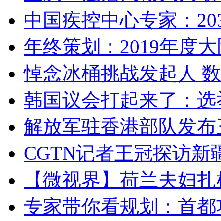
中国疾控中心专家：203
年终策划：2019年度大陆
悼念冰桶挑战发起人 数百
韩国议会打起来了：选举
解放军驻香港部队发布三
CGTN记者王冠探访新疆
【微视界】荷兰夫妇扎根青
专家带你看规划：首都功