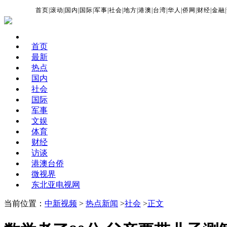
首页
|
滚动
|
国内
|
国际
|
军事
|
社会
|
地方
|
港澳
|
台湾
|
华人
|
侨网
|
财经
|
金融
|
首页
最新
热点
国内
社会
国际
军事
文娱
体育
财经
访谈
港澳台侨
微视界
东北亚电视网
当前位置：
中新视频
>
热点新闻
>
社会
>
正文