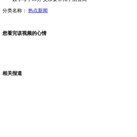
分类名称：
热点新闻
实拍直升机恶劣天气下运送地震救援物资
您看完该视频的心情
彝良地震：救援队滚石中挺进核心震区
相关报道
数学考了80分 父亲要带儿子测智商
火锅店突然停电 50多桌食客逃单
山西运城恶犬咬伤多人 警民合力深夜将其击毙