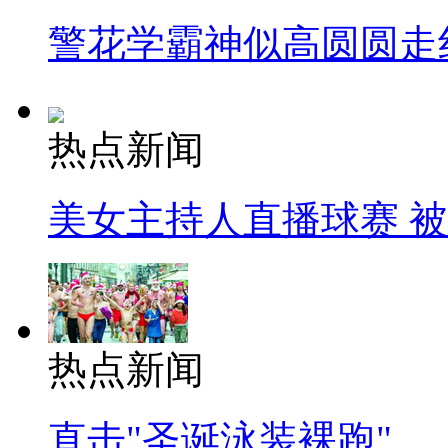
警花学霸神似高圆圆走
热点新闻
美女主持人直播球赛 
热点新闻
直击"圣诞泳装裸跑"