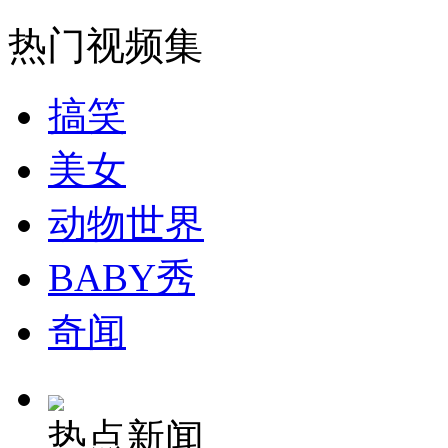
热门视频集
女孩北京地铁殴打老人 痛下狠手拳打脚踢
搞笑
无痛分娩是否安全 医生回应
美女
外交部：反对强权政治霸凌主义
动物世界
外交部：有关国家言论片面不公正
BABY秀
奇闻
安徽一实载49人客车翻车
热点新闻