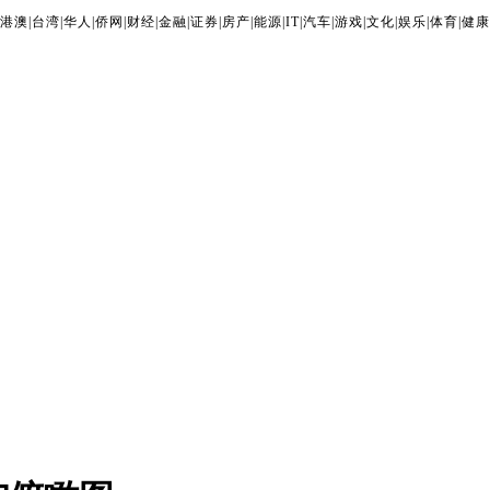
港澳
|
台湾
|
华人
|
侨网
|
财经
|
金融
|
证券
|
房产
|
能源
|
IT
|
汽车
|
游戏
|
文化
|
娱乐
|
体育
|
健康