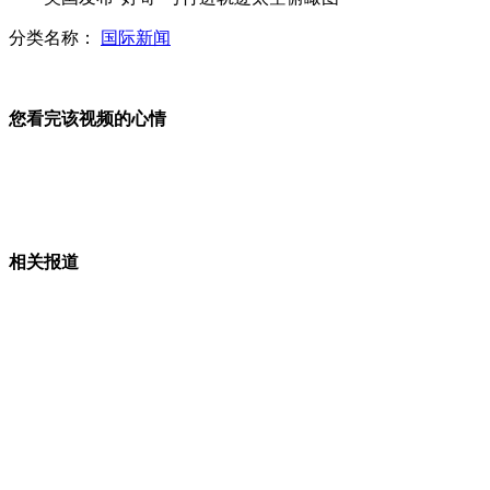
分类名称：
国际新闻
胡锦涛出席APEC峰会并发表重要讲话
您看完该视频的心情
陕西延安特大交通事故8名责任人被刑拘
故宫新防盗系统2014年全部投入使用
相关报道
地震灾区滑坡险情不断 民众狂奔
山西运城恶犬咬伤多人 警民合力深夜将其击毙