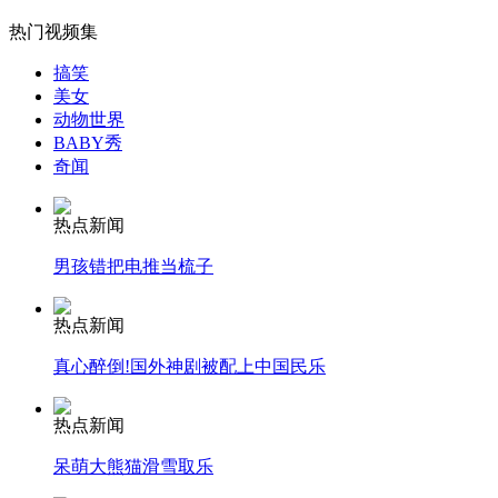
女孩北京地铁殴打老人 痛下狠手拳打脚踢
热门视频集
搞笑
无痛分娩是否安全 医生回应
美女
动物世界
BABY秀
外交部：反对强权政治霸凌主义
奇闻
热点新闻
外交部：有关国家言论片面不公正
男孩错把电推当梳子
热点新闻
安徽一实载49人客车翻车
真心醉倒!国外神剧被配上中国民乐
热点新闻
呆萌大熊猫滑雪取乐
走！跟着总书记去植树