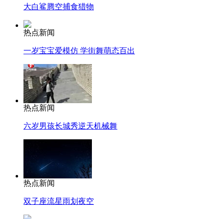
大白鲨腾空捕食猎物
热点新闻
一岁宝宝爱模仿 学街舞萌态百出
热点新闻
六岁男孩长城秀逆天机械舞
热点新闻
双子座流星雨划夜空