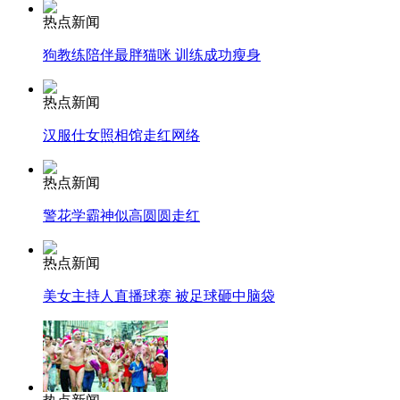
热点新闻
消防员救轻生者
花炮节热闹非凡
减压"枕头大战"
狗教练陪伴最胖猫咪 训练成功瘦身
热点新闻
汉服仕女照相馆走红网络
纽约上演“枕头大战”
热点新闻
司机酒驾遇交警 急速倒车逃窜
警花学霸神似高圆圆走红
热点新闻
美女主持人直播球赛 被足球砸中脑袋