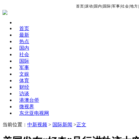
首页
|
滚动
|
国内
|
国际
|
军事
|
社会
|
地方
|
首页
最新
热点
国内
社会
国际
军事
文娱
体育
财经
访谈
港澳台侨
微视界
东北亚电视网
当前位置：
中新视频
>
国际新闻
>
正文