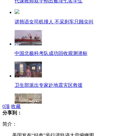
代课教师双手刨出被埋七名学生
讲韩语女司机撞人 不采刹车只顾尖叫
中国北极科考队成功回收观测潜标
卫生部派出专家赴地震灾区救援
0
顶
收藏
分享到：
中秋国庆铁路旅客运输方案出台
简介：
美国发布“好奇”号行进轨迹太空俯瞰图