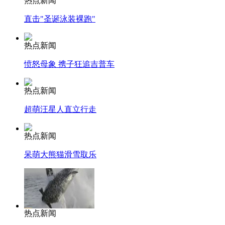
热点新闻
直击"圣诞泳装裸跑"
热点新闻
愤怒母象 携子狂追吉普车
热点新闻
超萌汪星人直立行走
热点新闻
呆萌大熊猫滑雪取乐
热点新闻