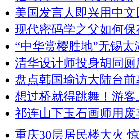
美国发言人即兴用中文
现代密码学之父如何保
“中华赏樱胜地”无锡
清华设计师投身胡同厕
盘点韩国瑜访大陆台前
想过桥就得跳舞！游客
祁连山下玉石画师用废
重庆30层居民楼大火