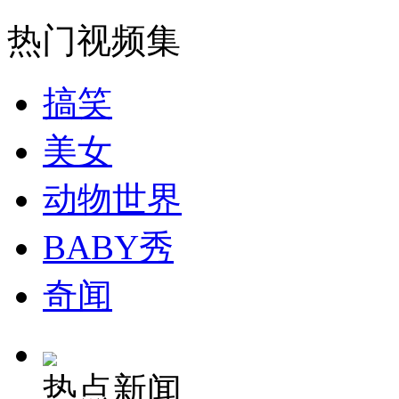
热门视频集
女孩北京地铁殴打老人 痛下狠手拳打脚踢
搞笑
无痛分娩是否安全 医生回应
美女
动物世界
外交部：反对强权政治霸凌主义
BABY秀
外交部：有关国家言论片面不公正
奇闻
安徽一实载49人客车翻车
热点新闻