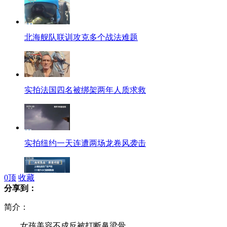
北海舰队联训攻克多个战法难题
实拍法国四名被绑架两年人质求救
实拍纽约一天连遭两场龙卷风袭击
0
顶
收藏
分享到：
光明乳业就部分瓶装奶变质道歉
简介：
女孩美容不成反被打断鼻梁骨