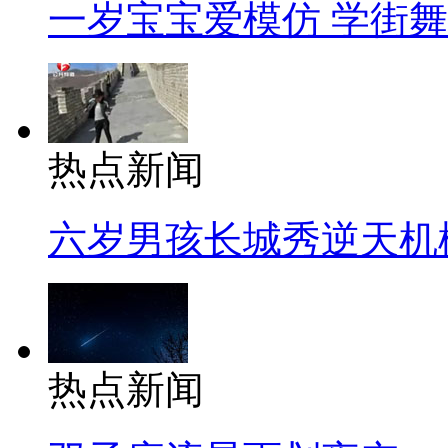
一岁宝宝爱模仿 学街
热点新闻
六岁男孩长城秀逆天机
热点新闻