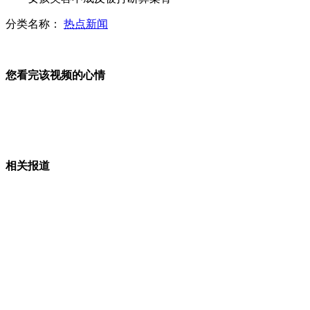
分类名称：
热点新闻
地震救援官兵进村入户搜救援排查
您看完该视频的心情
巨石挡道 通往地震洛泽河村道路受阻
美国“第一女儿”：非周末不看电视
相关报道
湖北麻城称两个月内为学校配齐课桌
夫妻度假 遭5米长蟒蛇搭"霸王车"
山西运城恶犬咬伤多人 警民合力深夜将其击毙