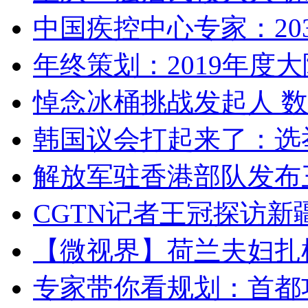
中国疾控中心专家：203
年终策划：2019年度大陆
悼念冰桶挑战发起人 数百
韩国议会打起来了：选举
解放军驻香港部队发布三
CGTN记者王冠探访新疆
【微视界】荷兰夫妇扎根青
专家带你看规划：首都功