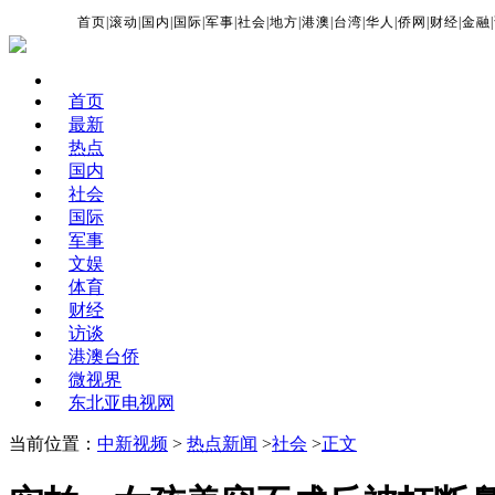
首页
|
滚动
|
国内
|
国际
|
军事
|
社会
|
地方
|
港澳
|
台湾
|
华人
|
侨网
|
财经
|
金融
|
首页
最新
热点
国内
社会
国际
军事
文娱
体育
财经
访谈
港澳台侨
微视界
东北亚电视网
当前位置：
中新视频
>
热点新闻
>
社会
>
正文