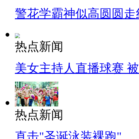
警花学霸神似高圆圆走
热点新闻
美女主持人直播球赛 
热点新闻
直击"圣诞泳装裸跑"