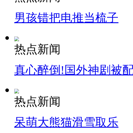
男孩错把电推当梳子
走！跟着总书记去植树
消防员救轻生者
花炮节热闹非凡
减压"枕头大战"
热点新闻
真心醉倒!国外神剧被
纽约上演“枕头大战”
司机酒驾遇交警 急速倒车逃窜
热点新闻
呆萌大熊猫滑雪取乐