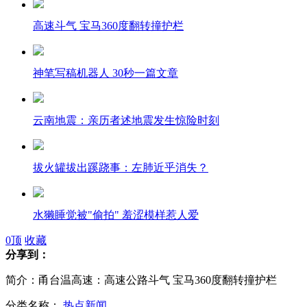
高速斗气 宝马360度翻转撞护栏
神笔写稿机器人 30秒一篇文章
云南地震：亲历者述地震发生惊险时刻
拔火罐拔出蹊跷事：左肺近乎消失？
水獭睡觉被"偷拍" 羞涩模样惹人爱
0
顶
收藏
分享到：
尼加拉瓜火山喷发 近3000人被迫撤离
简介：甬台温高速：高速公路斗气 宝马360度翻转撞护栏
分类名称：
热点新闻