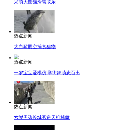
呆萌大熊猫滑雪取乐
热点新闻
大白鲨腾空捕食猎物
热点新闻
一岁宝宝爱模仿 学街舞萌态百出
热点新闻
六岁男孩长城秀逆天机械舞