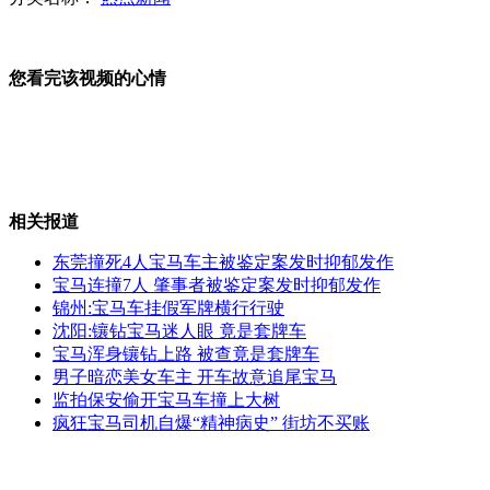
崔永元孟非获最佳电视节目主持人奖
您看完该视频的心情
俄罗斯：激光焰火表演 为APEC助兴
两车高速斗气 宝马360度翻转撞护栏
相关报道
山西运城恶犬咬伤多人 警民合力深夜将其击毙
东莞撞死4人宝马车主被鉴定案发时抑郁发作
宝马连撞7人 肇事者被鉴定案发时抑郁发作
锦州:宝马车挂假军牌横行行驶
沈阳:镶钻宝马迷人眼 竟是套牌车
女孩北京地铁殴打老人 痛下狠手拳打脚踢
宝马浑身镶钻上路 被查竟是套牌车
男子暗恋美女车主 开车故意追尾宝马
监拍保安偷开宝马车撞上大树
无痛分娩是否安全 医生回应
疯狂宝马司机自爆“精神病史” 街坊不买账