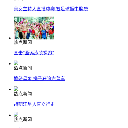
美女主持人直播球赛 被足球砸中脑袋
热点新闻
直击"圣诞泳装裸跑"
热点新闻
愤怒母象 携子狂追吉普车
热点新闻
超萌汪星人直立行走
热点新闻