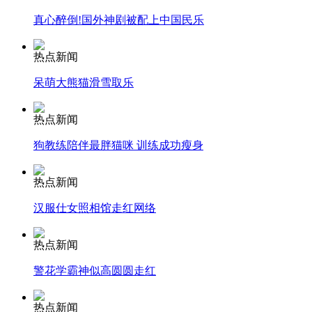
纽约上演“枕头大战”
真心醉倒!国外神剧被配上中国民乐
热点新闻
司机酒驾遇交警 急速倒车逃窜
呆萌大熊猫滑雪取乐
热点新闻
狗教练陪伴最胖猫咪 训练成功瘦身
热点新闻
汉服仕女照相馆走红网络
热点新闻
警花学霸神似高圆圆走红
热点新闻