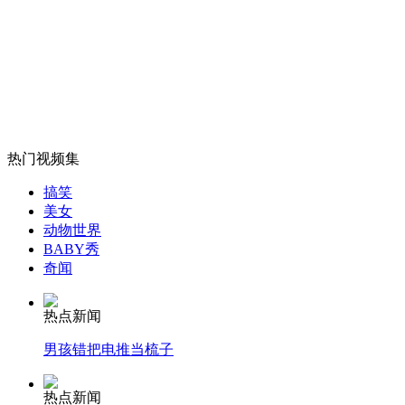
外交部：反对强权政治霸凌主义
外交部：有关国家言论片面不公正
热门视频集
安徽一实载49人客车翻车
搞笑
美女
动物世界
BABY秀
走！跟着总书记去植树
奇闻
热点新闻
消防员救轻生者
花炮节热闹非凡
减压"枕头大战"
男孩错把电推当梳子
热点新闻