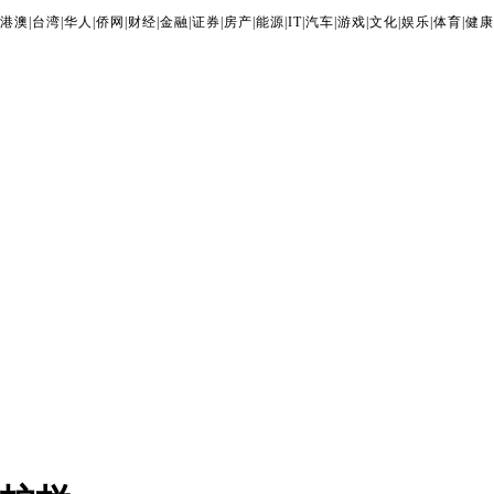
港澳
|
台湾
|
华人
|
侨网
|
财经
|
金融
|
证券
|
房产
|
能源
|
IT
|
汽车
|
游戏
|
文化
|
娱乐
|
体育
|
健康