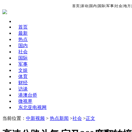
首页
|
滚动
|
国内
|
国际
|
军事
|
社会
|
地方
|
首页
最新
热点
国内
社会
国际
军事
文娱
体育
财经
访谈
港澳台侨
微视界
东北亚电视网
当前位置：
中新视频
>
热点新闻
>
社会
>
正文