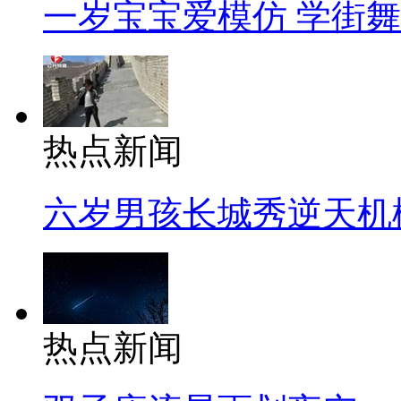
一岁宝宝爱模仿 学街
热点新闻
六岁男孩长城秀逆天机
热点新闻