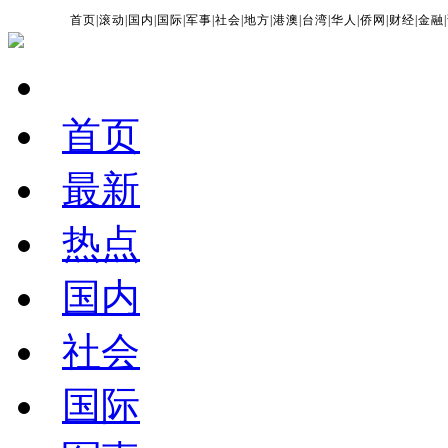
首页
|
滚动
|
国内
|
国际
|
军事
|
社会
|
地方
|
港澳
|
台湾
|
华人
|
侨网
|
财经
|
金融
|
首页
最新
热点
国内
社会
国际