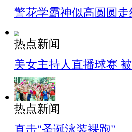
警花学霸神似高圆圆走
热点新闻
美女主持人直播球赛 
热点新闻
直击"圣诞泳装裸跑"