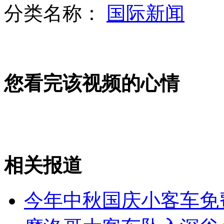
分类名称：
国际新闻
保安学英语邂逅瑞典女孩 出国结婚
山西运城恶犬咬伤多人 警民合力深夜将其击毙
您看完该视频的心情
女孩北京地铁殴打老人 痛下狠手拳打脚踢
无痛分娩是否安全 医生回应
相关报道
外交部：反对强权政治霸凌主义
今年中秋国庆小客车免
外交部：有关国家言论片面不公正