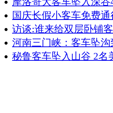
摩洛哥大客车坠入深谷
国庆长假小客车免费通
安徽一实载49人客车翻车
访谈:谁来给双层卧铺客
河南三门峡：客车坠沟致
走！跟着总书记去植树
秘鲁客车坠入山谷 2名
消防员救轻生者
花炮节热闹非凡
减压"枕头大战"
纽约上演“枕头大战”
司机酒驾遇交警 急速倒车逃窜