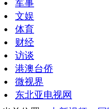
军事
文娱
体育
财经
访谈
港澳台侨
微视界
东北亚电视网