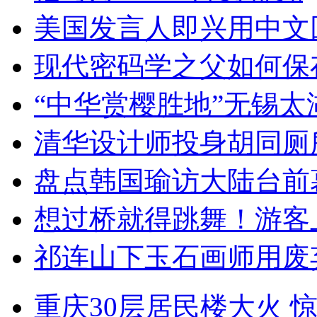
美国发言人即兴用中文
现代密码学之父如何保
“中华赏樱胜地”无锡
清华设计师投身胡同厕
盘点韩国瑜访大陆台前
想过桥就得跳舞！游客
祁连山下玉石画师用废
重庆30层居民楼大火