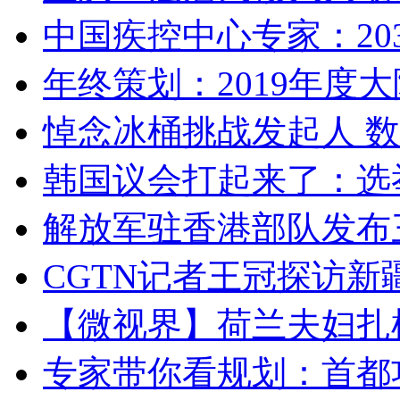
中国疾控中心专家：203
年终策划：2019年度大陆
悼念冰桶挑战发起人 数百
韩国议会打起来了：选举
解放军驻香港部队发布三
CGTN记者王冠探访新疆
【微视界】荷兰夫妇扎根青
专家带你看规划：首都功