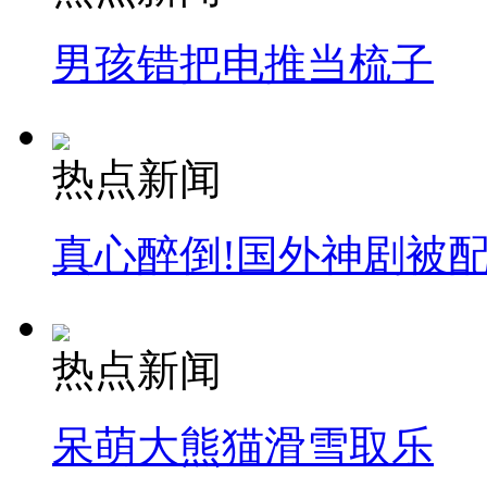
男孩错把电推当梳子
热点新闻
真心醉倒!国外神剧被
热点新闻
呆萌大熊猫滑雪取乐