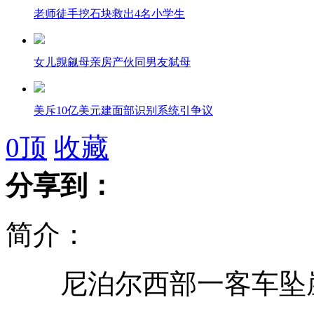
老师徒手挖石块救出4名小学生
女儿觊觎母亲房产伙同男友弑母
美斥10亿美元建面部识别系统引争议
0
顶
收藏
分享到：
云南地震72小时黄金救援传递"正能量"
简介：
日本民众集会反对美军部署"鱼鹰"
尼泊尔西部一客车坠崖
南京千条鳄鱼浮出水面为晒太阳?