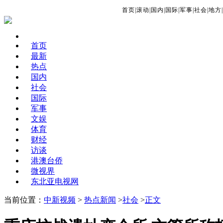
首页
|
滚动
|
国内
|
国际
|
军事
|
社会
|
地方
|
首页
最新
热点
国内
社会
国际
军事
文娱
体育
财经
访谈
港澳台侨
微视界
东北亚电视网
当前位置：
中新视频
>
热点新闻
>
社会
>
正文