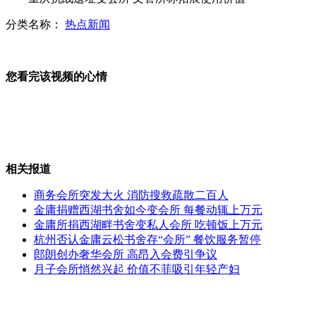
长沙5000名工人集体跳操减压
分类名称：
热点新闻
广西男子双手倒立行走
您看完该视频的心情
日拟将钓鱼岛"国有化"中方坚决反对
山西运城恶犬咬伤多人 警民合力深夜将其击毙
相关报道
商务会所突发大火 消防搜救疏散二百人
金庸捐赠西湖书舍如今变会所 每餐动辄上万元
女孩北京地铁殴打老人 痛下狠手拳打脚踢
金庸所捐西湖畔书舍变私人会所 吃顿饭上万元
杭州否认金庸云松书舍存“会所” 餐饮服务暂停
郎朗创办奢华会所 高昂入会费引争议
月子会所悄然兴起 价值不菲吸引年轻产妇
无痛分娩是否安全 医生回应