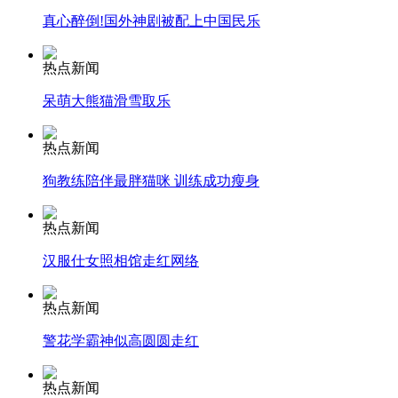
真心醉倒!国外神剧被配上中国民乐
纽约上演“枕头大战”
热点新闻
司机酒驾遇交警 急速倒车逃窜
呆萌大熊猫滑雪取乐
热点新闻
狗教练陪伴最胖猫咪 训练成功瘦身
热点新闻
汉服仕女照相馆走红网络
热点新闻
警花学霸神似高圆圆走红
热点新闻