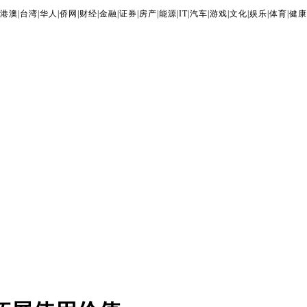
港澳
|
台湾
|
华人
|
侨网
|
财经
|
金融
|
证券
|
房产
|
能源
|
IT
|
汽车
|
游戏
|
文化
|
娱乐
|
体育
|
健康