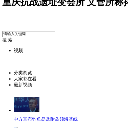
重庆抗战遗址变会所 文管所称
搜 索
视频
分类浏览
大家都在看
最新视频
中方宣布钓鱼岛及附岛领海基线