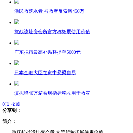
渔民救落水者 被救者反索赔450万
抗战遗址变会所官方称拓展使用价值
广东捐精最高补贴将提至5000元
日本金融大臣在家中悬梁自尽
滇拟增40万箱卷烟指标税收用于救灾
0
顶
收藏
分享到：
英国“半心”女童起死回生
简介：
重庆抗战遗址变会所 文管所称拓展使用价值