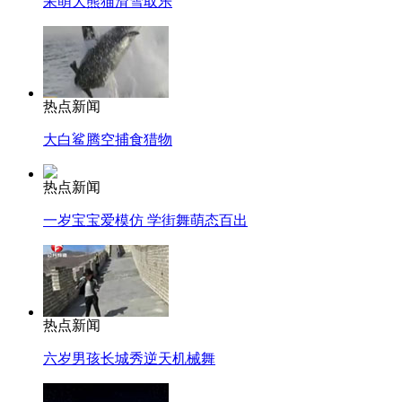
呆萌大熊猫滑雪取乐
热点新闻
大白鲨腾空捕食猎物
热点新闻
一岁宝宝爱模仿 学街舞萌态百出
热点新闻
六岁男孩长城秀逆天机械舞