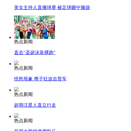
美女主持人直播球赛 被足球砸中脑袋
热点新闻
直击"圣诞泳装裸跑"
热点新闻
愤怒母象 携子狂追吉普车
热点新闻
超萌汪星人直立行走
热点新闻