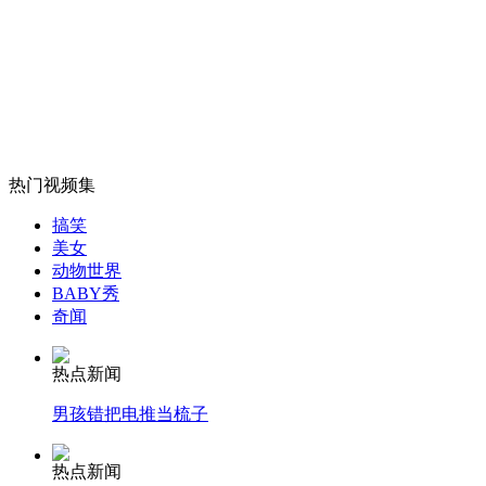
外交部：反对强权政治霸凌主义
外交部：有关国家言论片面不公正
热门视频集
安徽一实载49人客车翻车
搞笑
美女
动物世界
BABY秀
走！跟着总书记去植树
奇闻
热点新闻
消防员救轻生者
花炮节热闹非凡
减压"枕头大战"
男孩错把电推当梳子
热点新闻