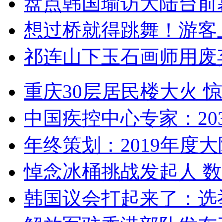
盘点韩国瑜访大陆台前
想过桥就得跳舞！游客
祁连山下玉石画师用废
重庆30层居民楼大火
中国疾控中心专家：203
年终策划：2019年度大陆
悼念冰桶挑战发起人 数百
韩国议会打起来了：选举