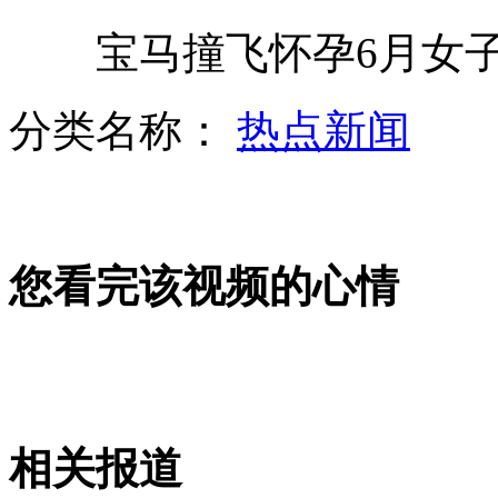
宝马撞飞怀孕6月女子
美国9.11博物馆未能按期启用
分类名称：
热点新闻
暴雨冲走油罐车 消防员紧急抢救
实拍：“神级赌神”熟练工
您看完该视频的心情
油价二连涨 93号重回8元以上
山西运城恶犬咬伤多人 警民合力深夜将其击毙
相关报道