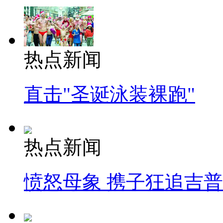
热点新闻
直击"圣诞泳装裸跑"
热点新闻
愤怒母象 携子狂追吉