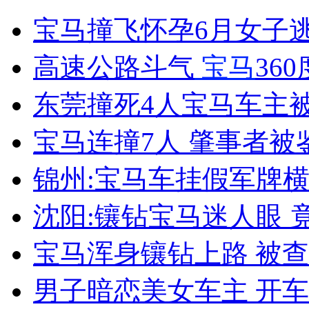
女孩北京地铁殴打老人 痛下狠手拳打脚踢
宝马撞飞怀孕6月女子
无痛分娩是否安全 医生回应
高速公路斗气
宝马
36
东莞撞死4人宝马车主
外交部：反对强权政治霸凌主义
宝马连撞7人 肇事者
外交部：有关国家言论片面不公正
锦州:宝马车挂假军牌
沈阳:镶钻宝马迷人眼 
安徽一实载49人客车翻车
宝马浑身镶钻上路 被
男子暗恋美女车主 开
走！跟着总书记去植树