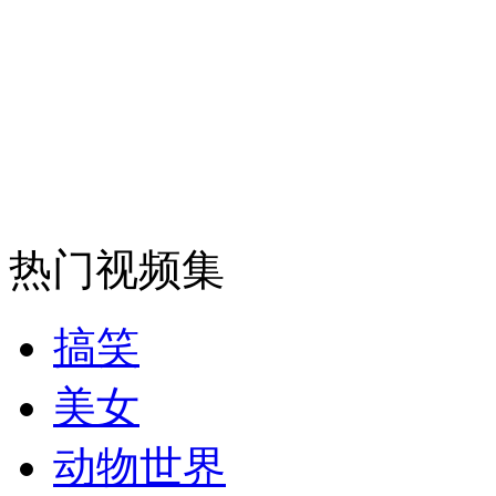
消防员救轻生者
花炮节热闹非凡
减压"枕头大战"
纽约上演“枕头大战”
热门视频集
司机酒驾遇交警 急速倒车逃窜
搞笑
美女
动物世界