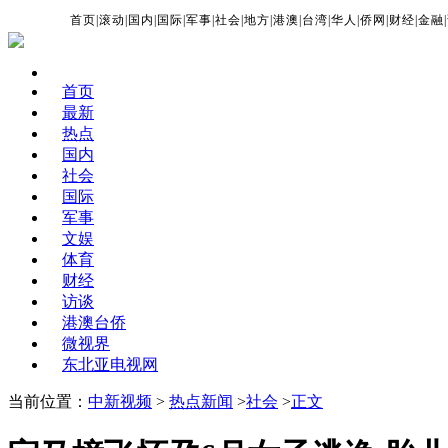
首页
|
滚动
|
国内
|
国际
|
军事
|
社会
|
地方
|
港澳
|
台湾
|
华人
|
侨网
|
财经
|
金融
|
首页
最新
热点
国内
社会
国际
军事
文娱
体育
财经
访谈
港澳台侨
微视界
东北亚电视网
当前位置：
中新视频
>
热点新闻
>
社会
>
正文