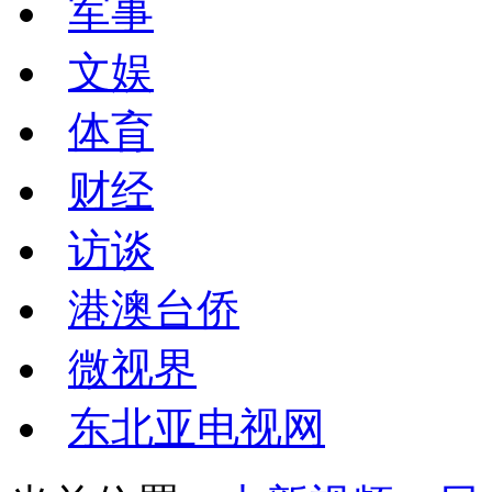
军事
文娱
体育
财经
访谈
港澳台侨
微视界
东北亚电视网