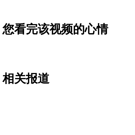
您看完该视频的心情
女子盗窃被抓 竟称是为孩子
男子耍酒疯 过路的哥无辜遭打
相关报道
山西运城恶犬咬伤多人 警民合力深夜将其击毙
女孩北京地铁殴打老人 痛下狠手拳打脚踢
无痛分娩是否安全 医生回应