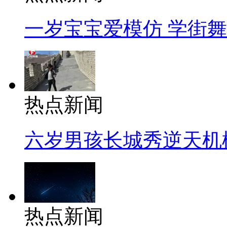
一岁宝宝爱模仿 学街
热点新闻
六岁男孩长城秀逆天机
热点新闻