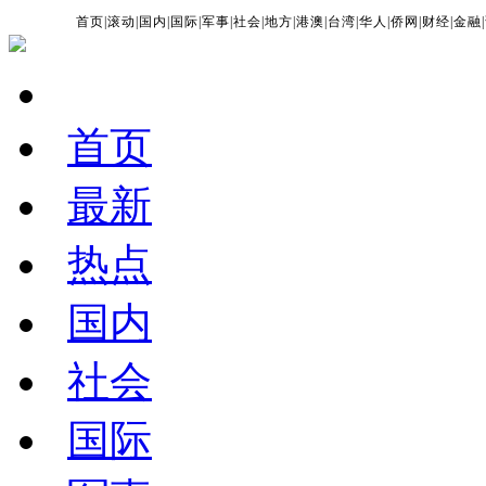
首页
|
滚动
|
国内
|
国际
|
军事
|
社会
|
地方
|
港澳
|
台湾
|
华人
|
侨网
|
财经
|
金融
|
首页
最新
热点
国内
社会
国际