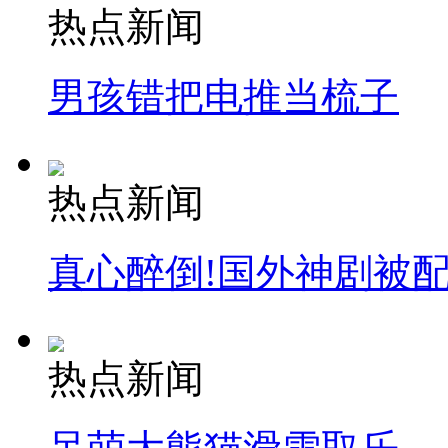
热点新闻
纽约上演“枕头大战”
男孩错把电推当梳子
司机酒驾遇交警 急速倒车逃窜
热点新闻
真心醉倒!国外神剧被
热点新闻