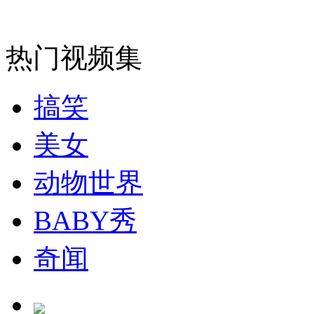
外交部：反对强权政治霸凌主义
热门视频集
外交部：有关国家言论片面不公正
搞笑
美女
安徽一实载49人客车翻车
动物世界
BABY秀
走！跟着总书记去植树
奇闻
消防员救轻生者
花炮节热闹非凡
减压"枕头大战"