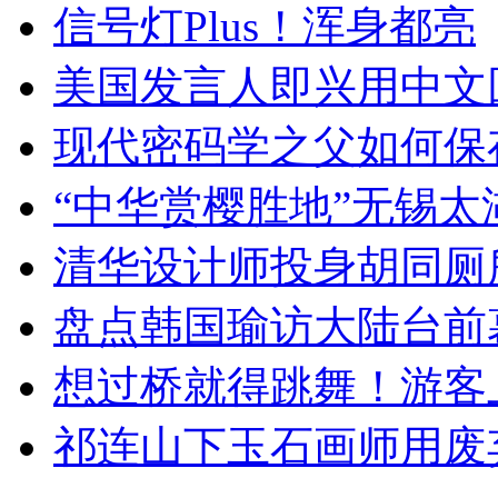
信号灯Plus！浑身都亮
美国发言人即兴用中文
现代密码学之父如何保
“中华赏樱胜地”无锡
清华设计师投身胡同厕
盘点韩国瑜访大陆台前
想过桥就得跳舞！游客
祁连山下玉石画师用废