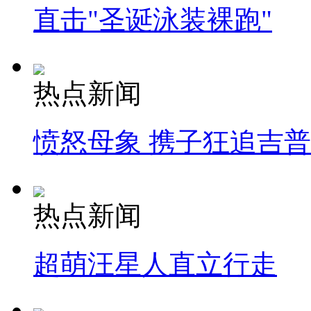
直击"圣诞泳装裸跑"
热点新闻
愤怒母象 携子狂追吉
热点新闻
超萌汪星人直立行走