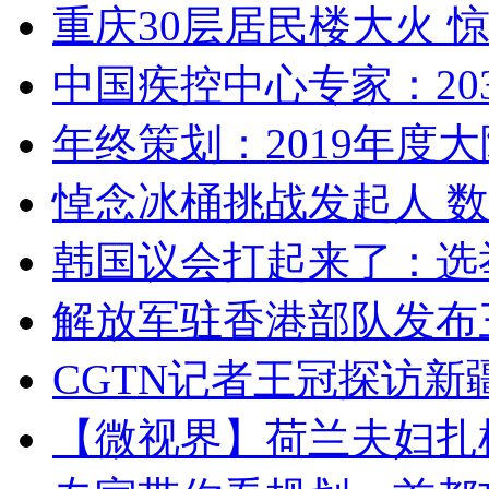
重庆30层居民楼大火
中国疾控中心专家：203
年终策划：2019年度大陆
悼念冰桶挑战发起人 数百
韩国议会打起来了：选举
解放军驻香港部队发布三
CGTN记者王冠探访新疆
【微视界】荷兰夫妇扎根青