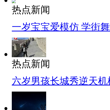
热点新闻
一岁宝宝爱模仿 学街
热点新闻
六岁男孩长城秀逆天机