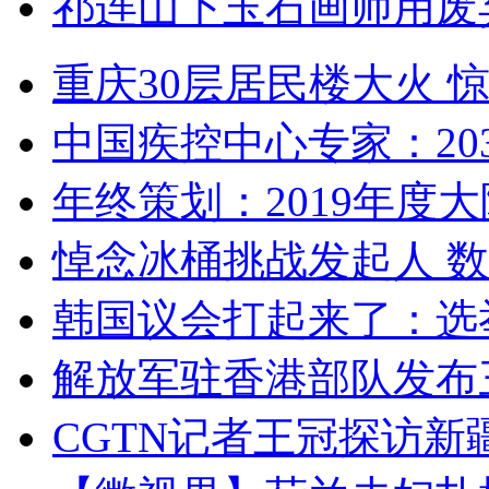
祁连山下玉石画师用废
重庆30层居民楼大火
中国疾控中心专家：203
年终策划：2019年度大陆
悼念冰桶挑战发起人 数百
韩国议会打起来了：选举
解放军驻香港部队发布三
CGTN记者王冠探访新疆