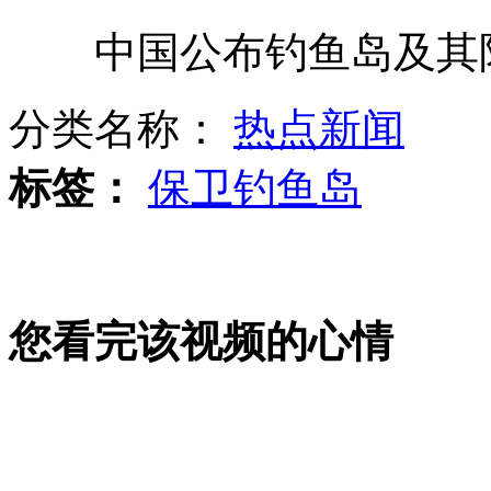
中国公布钓鱼岛及其附
日政府伙同右翼导演"购岛"闹剧
分类名称：
热点新闻
我国今起发钓鱼岛海域环境预报
标签：
保卫钓鱼岛
中国公布钓鱼岛领海基线
您看完该视频的心情
彝良震后72小时首场发布会悼遇难者
山西运城恶犬咬伤多人 警民合力深夜将其击毙