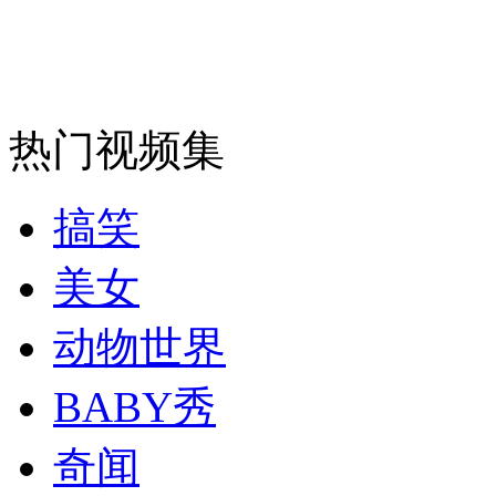
走！跟着总书记去植树
热门视频集
消防员救轻生者
花炮节热闹非凡
减压"枕头大战"
搞笑
纽约上演“枕头大战”
美女
动物世界
司机酒驾遇交警 急速倒车逃窜
BABY秀
奇闻