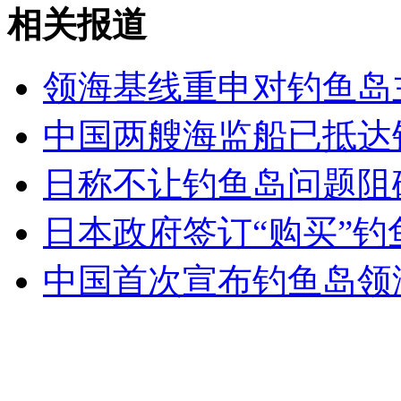
相关报道
女孩北京地铁殴打老人 痛下狠手拳打脚踢
领海基线重申对钓鱼岛
中国两艘海监船已抵达
无痛分娩是否安全 医生回应
日称不让钓鱼岛问题阻
外交部：反对强权政治霸凌主义
日本政府签订“购买”钓
外交部：有关国家言论片面不公正
中国首次宣布钓鱼岛领
安徽一实载49人客车翻车