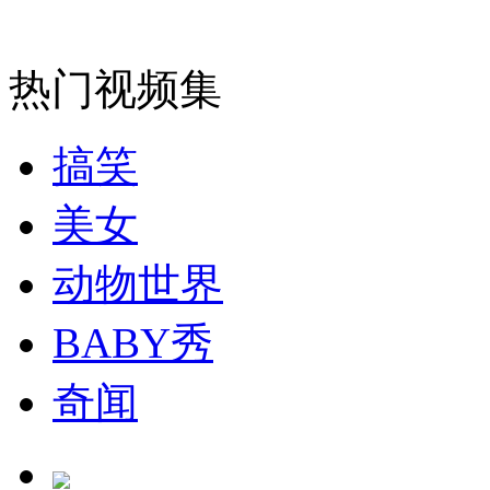
热门视频集
走！跟着总书记去植树
搞笑
消防员救轻生者
花炮节热闹非凡
减压"枕头大战"
美女
动物世界
纽约上演“枕头大战”
BABY秀
司机酒驾遇交警 急速倒车逃窜
奇闻