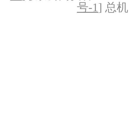
号-1
] 总机：