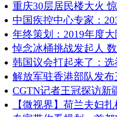
重庆30层居民楼大火
中国疾控中心专家：203
年终策划：2019年度大陆
悼念冰桶挑战发起人 数百
韩国议会打起来了：选举
解放军驻香港部队发布三
CGTN记者王冠探访新疆
【微视界】荷兰夫妇扎根青