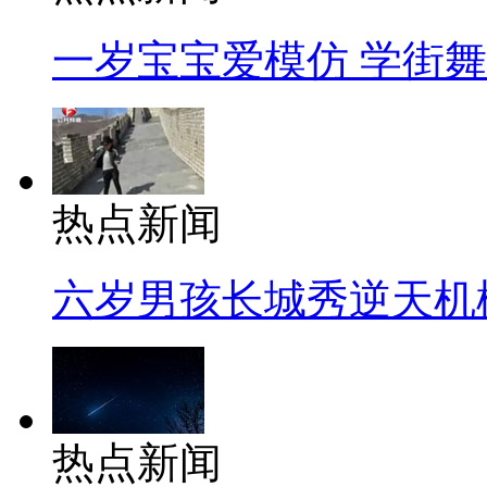
一岁宝宝爱模仿 学街
热点新闻
六岁男孩长城秀逆天机
热点新闻