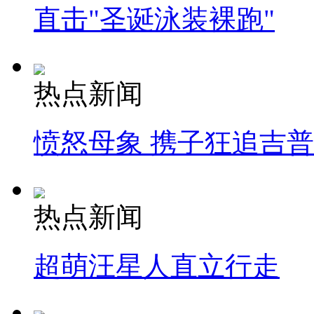
直击"圣诞泳装裸跑"
热点新闻
愤怒母象 携子狂追吉
热点新闻
超萌汪星人直立行走