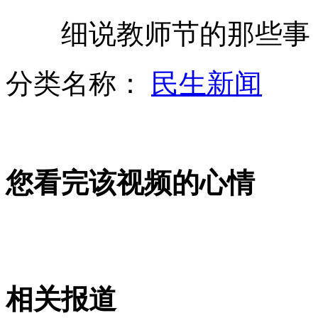
月饼礼盒中莫名少一块因快递员偷吃
细说教师节的那些事
分类名称：
民生新闻
陈绮贞遭遇麦克风电击
摄影师冒死拍摄“地狱之门”
您看完该视频的心情
太极高手挑战闫芳未获回应
“第三者”挨打自称很委屈
相关报道