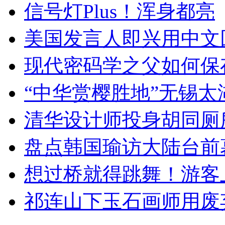
信号灯Plus！浑身都亮
美国发言人即兴用中文
现代密码学之父如何保
“中华赏樱胜地”无锡
清华设计师投身胡同厕
盘点韩国瑜访大陆台前
想过桥就得跳舞！游客
祁连山下玉石画师用废