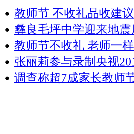
山西运城恶犬咬伤多人 警民合力深夜将其击毙
教师节 不收礼品收建议
彝良毛坪中学迎来地震
女孩北京地铁殴打老人 痛下狠手拳打脚踢
教师节不收礼 老师一
无痛分娩是否安全 医生回应
张丽莉参与录制央视20
调查称超7成家长教师
外交部：反对强权政治霸凌主义
外交部：有关国家言论片面不公正
安徽一实载49人客车翻车