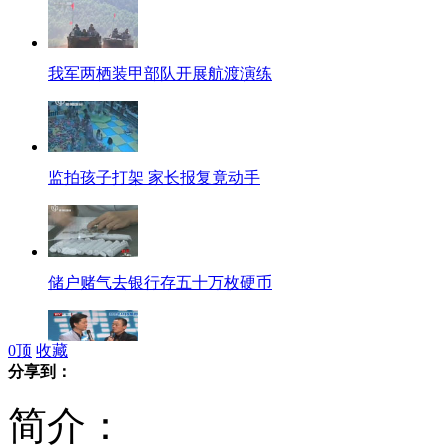
我军两栖装甲部队开展航渡演练
监拍孩子打架 家长报复竟动手
储户赌气去银行存五十万枚硬币
0
顶
收藏
分享到：
崔永元调侃好友不留情
简介：