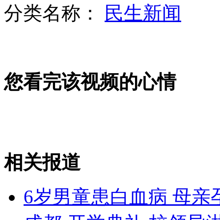
分类名称：
民生新闻
全国人大外事委员谴责日本"购岛"
绥德:警察上班看古装剧
您看完该视频的心情
开学典礼 校领导淋雨新生穿雨衣
山西运城恶犬咬伤多人 警民合力深夜将其击毙
相关报道
女孩北京地铁殴打老人 痛下狠手拳打脚踢
6岁男童患白血病 母
无痛分娩是否安全 医生回应