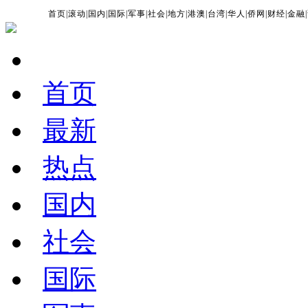
首页
|
滚动
|
国内
|
国际
|
军事
|
社会
|
地方
|
港澳
|
台湾
|
华人
|
侨网
|
财经
|
金融
|
首页
最新
热点
国内
社会
国际