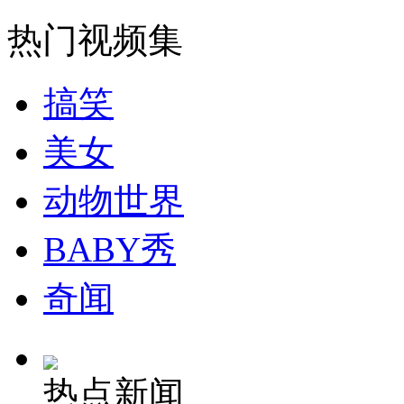
热门视频集
纽约上演“枕头大战”
搞笑
司机酒驾遇交警 急速倒车逃窜
美女
动物世界
BABY秀
奇闻
热点新闻