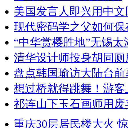
美国发言人即兴用中文
现代密码学之父如何保
“中华赏樱胜地”无锡
清华设计师投身胡同厕
盘点韩国瑜访大陆台前
想过桥就得跳舞！游客
祁连山下玉石画师用废
重庆30层居民楼大火