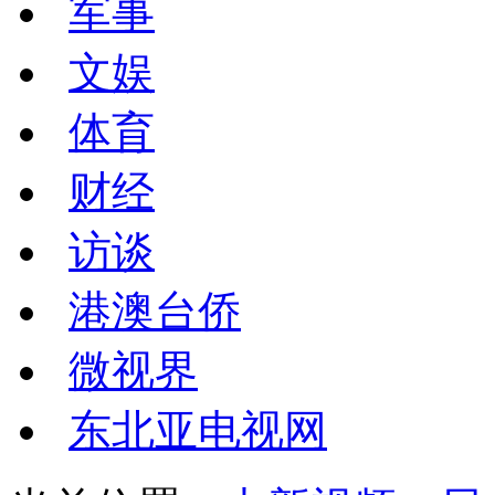
军事
文娱
体育
财经
访谈
港澳台侨
微视界
东北亚电视网