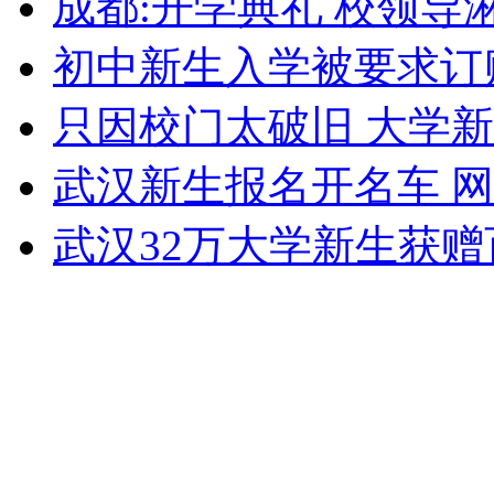
成都:开学典礼 校领导
外交部：反对强权政治霸凌主义
初中新生入学被要求订
外交部：有关国家言论片面不公正
只因校门太破旧 大学
武汉新生报名开名车 
安徽一实载49人客车翻车
武汉32万大学新生获
走！跟着总书记去植树
消防员救轻生者
花炮节热闹非凡
减压"枕头大战"