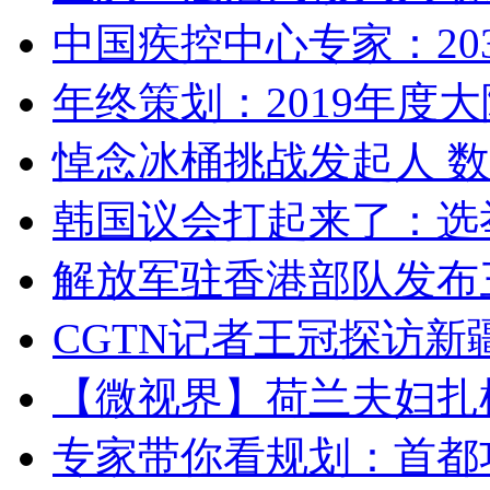
中国疾控中心专家：203
年终策划：2019年度大陆
悼念冰桶挑战发起人 数百
韩国议会打起来了：选举
解放军驻香港部队发布三
CGTN记者王冠探访新疆
【微视界】荷兰夫妇扎根青
专家带你看规划：首都功