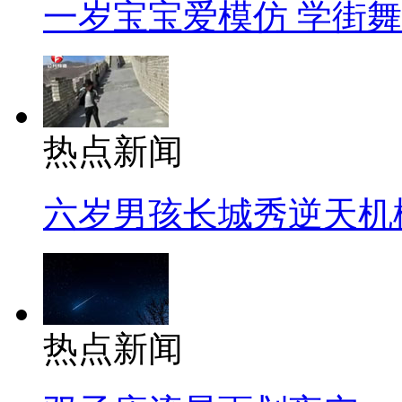
一岁宝宝爱模仿 学街
热点新闻
六岁男孩长城秀逆天机
热点新闻