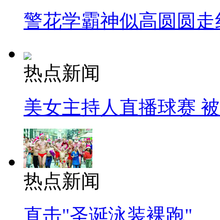
警花学霸神似高圆圆走
热点新闻
美女主持人直播球赛 
热点新闻
直击"圣诞泳装裸跑"