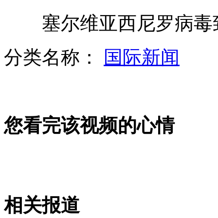
塞尔维亚西尼罗病毒致3
熊猫毛发编织画四川展出令人开眼
分类名称：
国际新闻
球迷场边恶搞 模仿边裁动作
山西运城恶犬咬伤多人 警民合力深夜将其击毙
您看完该视频的心情
女孩北京地铁殴打老人 痛下狠手拳打脚踢
无痛分娩是否安全 医生回应
相关报道