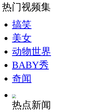
热门视频集
纽约上演“枕头大战”
搞笑
司机酒驾遇交警 急速倒车逃窜
美女
动物世界
BABY秀
奇闻
热点新闻