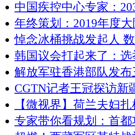
中国疾控中心专家：203
年终策划：2019年度大陆
悼念冰桶挑战发起人 数百
韩国议会打起来了：选举
解放军驻香港部队发布三
CGTN记者王冠探访新疆
【微视界】荷兰夫妇扎根青
专家带你看规划：首都功