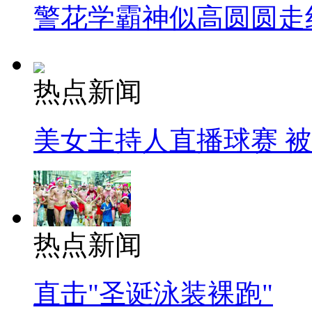
警花学霸神似高圆圆走
热点新闻
美女主持人直播球赛 
热点新闻
直击"圣诞泳装裸跑"