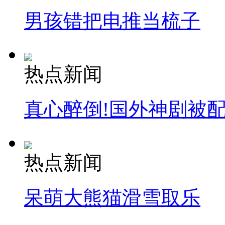
男孩错把电推当梳子
热点新闻
真心醉倒!国外神剧被
热点新闻
呆萌大熊猫滑雪取乐