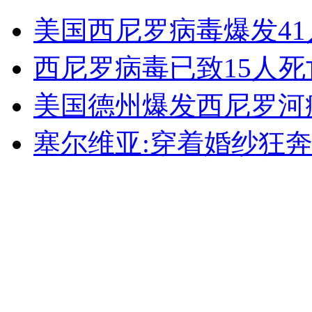
外交部：反对强权政治霸凌主义
美国西尼罗病毒爆发41
外交部：有关国家言论片面不公正
西尼罗病毒已致15人死
美国德州爆发西尼罗河
安徽一实载49人客车翻车
塞尔维亚:穿着婚纱狂奔
走！跟着总书记去植树
消防员救轻生者
花炮节热闹非凡
减压"枕头大战"