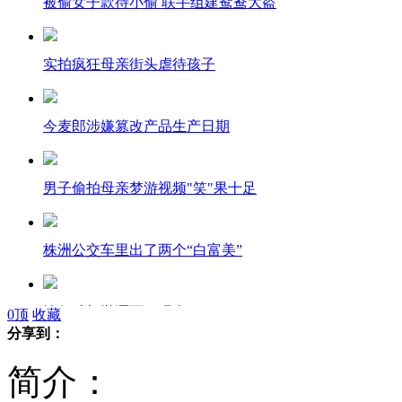
被偷女子款待小偷 联手组建鸳鸯大盗
实拍疯狂母亲街头虐待孩子
今麦郎涉嫌篡改产品生产日期
男子偷拍母亲梦游视频"笑"果十足
株洲公交车里出了两个“白富美”
情侣吵架抛洒两万现金
0
顶
收藏
分享到：
简介：
热身赛：国足0-8惨败巴西