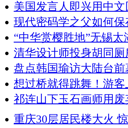
美国发言人即兴用中文
现代密码学之父如何保
“中华赏樱胜地”无锡
清华设计师投身胡同厕
盘点韩国瑜访大陆台前
想过桥就得跳舞！游客
祁连山下玉石画师用废
重庆30层居民楼大火