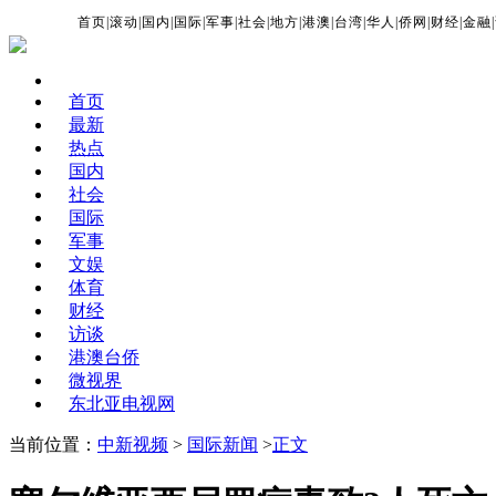
首页
|
滚动
|
国内
|
国际
|
军事
|
社会
|
地方
|
港澳
|
台湾
|
华人
|
侨网
|
财经
|
金融
|
首页
最新
热点
国内
社会
国际
军事
文娱
体育
财经
访谈
港澳台侨
微视界
东北亚电视网
当前位置：
中新视频
>
国际新闻
>
正文