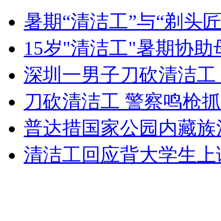
暑期“清洁工”与“剃头匠
女孩北京地铁殴打老人 痛下狠手拳打脚踢
15岁"清洁工"暑期协
深圳一男子刀砍清洁工
无痛分娩是否安全 医生回应
刀砍清洁工 警察鸣枪
外交部：反对强权政治霸凌主义
普达措国家公园内藏族
外交部：有关国家言论片面不公正
清洁工回应背大学生上
安徽一实载49人客车翻车