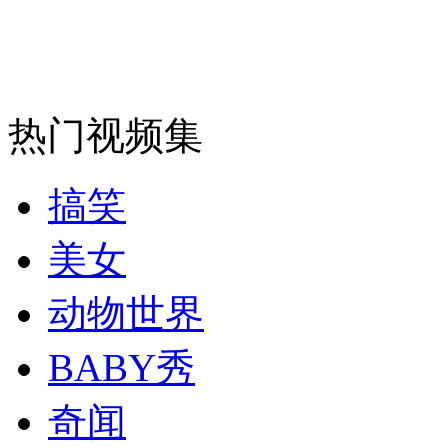
走！跟着总书记去植树
热门视频集
消防员救轻生者
花炮节热闹非凡
减压"枕头大战"
搞笑
纽约上演“枕头大战”
美女
动物世界
司机酒驾遇交警 急速倒车逃窜
BABY秀
奇闻