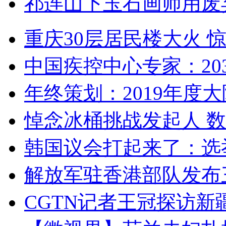
祁连山下玉石画师用废
重庆30层居民楼大火
中国疾控中心专家：203
年终策划：2019年度大陆
悼念冰桶挑战发起人 数百
韩国议会打起来了：选举
解放军驻香港部队发布三
CGTN记者王冠探访新疆