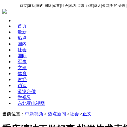
首页
|
滚动
|
国内
|
国际
|
军事
|
社会
|
地方
|
港澳
|
台湾
|
华人
|
侨网
|
财经
|
金融
|
首页
最新
热点
国内
社会
国际
军事
文娱
体育
财经
访谈
港澳台侨
微视界
东北亚电视网
当前位置：
中新视频
>
热点新闻
>
社会
>
正文