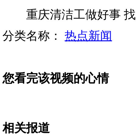
外交部就美驻利大使遇袭身亡答问
重庆清洁工做好事 找
胆大三轮司机站着开车还抽烟
分类名称：
热点新闻
广州军区实弹演练火力夺控山地
您看完该视频的心情
巴基斯坦服装厂火灾致315人死
清洁工做好事 找媒体求表扬
相关报道
山西运城恶犬咬伤多人 警民合力深夜将其击毙