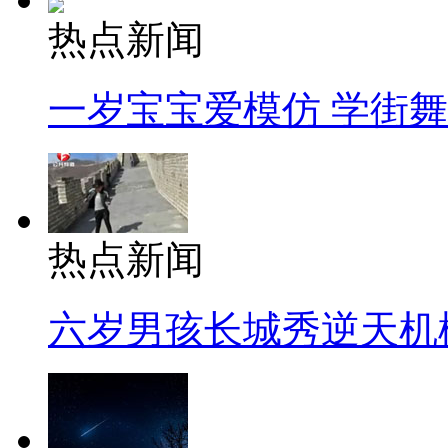
热点新闻
一岁宝宝爱模仿 学街
热点新闻
六岁男孩长城秀逆天机