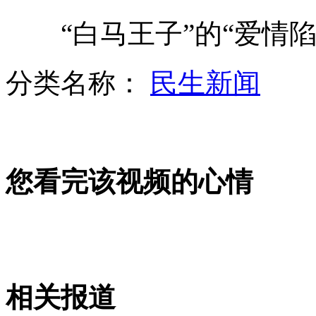
“白马王子”的“爱情陷
80后夫妻不要钻戒 25天玩转新西兰
分类名称：
民生新闻
大学新生军训 集体光头“亮”相
您看完该视频的心情
俄造新型导弹应对美国反导系统
实拍：霸气巨石
山西运城恶犬咬伤多人 警民合力深夜将其击毙
相关报道