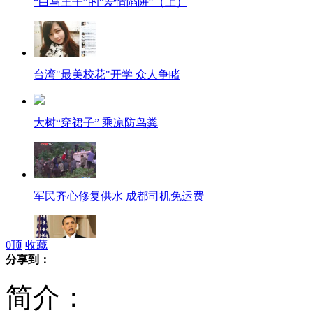
“白马王子”的“爱情陷阱”（上）
台湾"最美校花"开学 众人争睹
大树“穿裙子” 乘凉防鸟粪
军民齐心修复供水 成都司机免运费
0
顶
收藏
分享到：
奥巴马誓将利比亚袭击凶手绳之以法
简介：