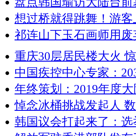
盘点韩国瑜访大陆台前
想过桥就得跳舞！游客
祁连山下玉石画师用废
重庆30层居民楼大火
中国疾控中心专家：203
年终策划：2019年度大陆
悼念冰桶挑战发起人 数百
韩国议会打起来了：选举