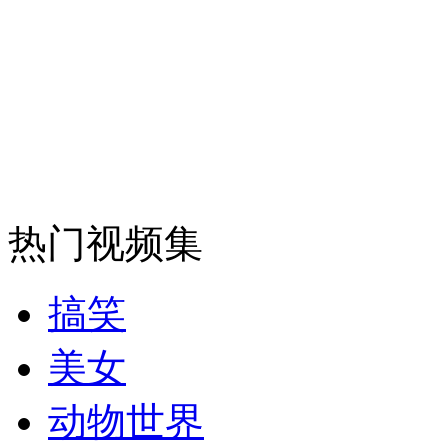
走！跟着总书记去植树
消防员救轻生者
花炮节热闹非凡
减压"枕头大战"
纽约上演“枕头大战”
热门视频集
司机酒驾遇交警 急速倒车逃窜
搞笑
美女
动物世界