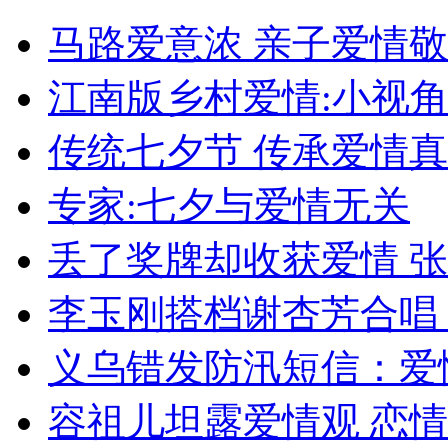
马路爱意浓 亲子爱情
女孩北京地铁殴打老人 痛下狠手拳打脚踢
江南版乡村爱情:小视
无痛分娩是否安全 医生回应
传统七夕节 传承爱情
外交部：反对强权政治霸凌主义
专家:七夕与爱情无关
丢了奖牌却收获爱情 
外交部：有关国家言论片面不公正
李玉刚搭档谢杏芳合唱
安徽一实载49人客车翻车
义乌错发防汛短信：爱
容祖儿坦露爱情观 恋