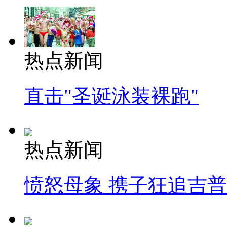
热点新闻
直击"圣诞泳装裸跑"
热点新闻
愤怒母象 携子狂追吉