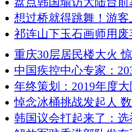
盘点韩国瑜访大陆台前
想过桥就得跳舞！游客
祁连山下玉石画师用废
重庆30层居民楼大火
中国疾控中心专家：203
年终策划：2019年度大陆
悼念冰桶挑战发起人 数百
韩国议会打起来了：选举