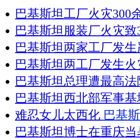
巴基斯坦工厂火灾300
女孩北京地铁殴打老人 痛下狠手拳打脚踢
巴基斯坦服装厂火灾致31
无痛分娩是否安全 医生回应
巴基斯坦两家工厂发生严
外交部：反对强权政治霸凌主义
巴基斯坦两工厂发生火
巴基斯坦总理遭最高法
外交部：有关国家言论片面不公正
巴基斯坦西北部军事基
安徽一实载49人客车翻车
难忍女儿太西化
巴基斯
巴基斯坦博士在重庆当