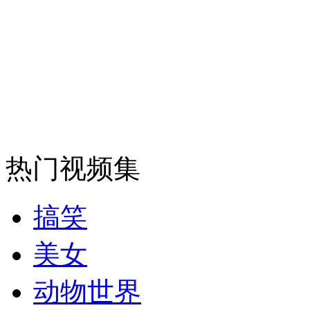
走！跟着总书记去植树
消防员救轻生者
花炮节热闹非凡
减压"枕头大战"
纽约上演“枕头大战”
热门视频集
司机酒驾遇交警 急速倒车逃窜
搞笑
美女
动物世界