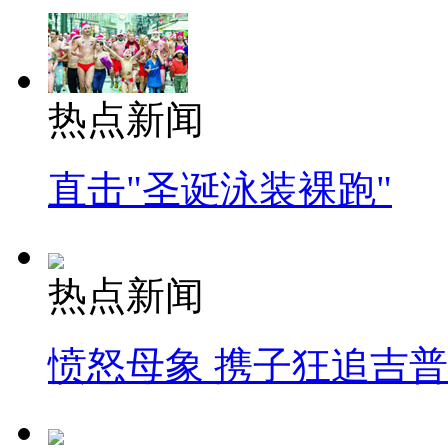
热点新闻
直击"圣诞泳装裸跑"
热点新闻
愤怒母象 携子狂追吉