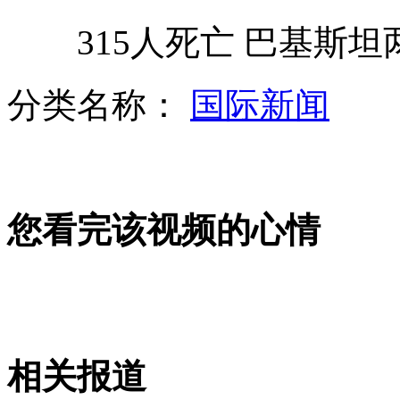
女士优先第78期：男色无边
315人死亡 巴基斯坦
分类名称：
国际新闻
传鳄鱼群体晒太阳 南京将地震
前八月全国发生地质灾害万余起
您看完该视频的心情
菲总统发布命令命名"西菲律宾海"
山西运城恶犬咬伤多人 警民合力深夜将其击毙
相关报道