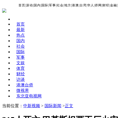
首页
|
滚动
|
国内
|
国际
|
军事
|
社会
|
地方
|
港澳
|
台湾
|
华人
|
侨网
|
财经
|
金融
|
首页
最新
热点
国内
社会
国际
军事
文娱
体育
财经
访谈
港澳台侨
微视界
东北亚电视网
当前位置：
中新视频
>
国际新闻
>
正文