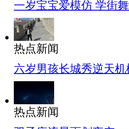
一岁宝宝爱模仿 学街
热点新闻
六岁男孩长城秀逆天机
热点新闻