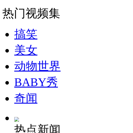
热门视频集
纽约上演“枕头大战”
搞笑
司机酒驾遇交警 急速倒车逃窜
美女
动物世界
BABY秀
奇闻
热点新闻