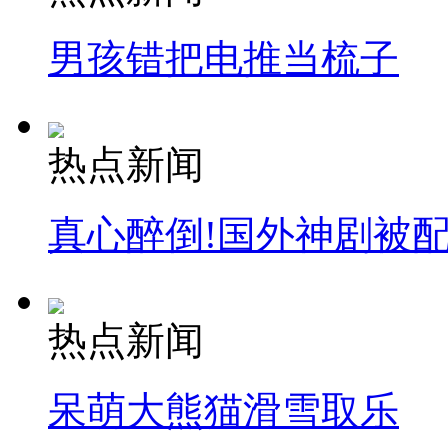
男孩错把电推当梳子
热点新闻
真心醉倒!国外神剧被
热点新闻
呆萌大熊猫滑雪取乐