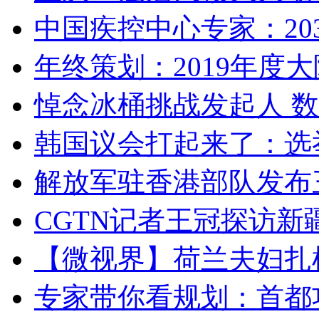
中国疾控中心专家：203
年终策划：2019年度大陆
悼念冰桶挑战发起人 数百
韩国议会打起来了：选举
解放军驻香港部队发布三
CGTN记者王冠探访新疆
【微视界】荷兰夫妇扎根青
专家带你看规划：首都功