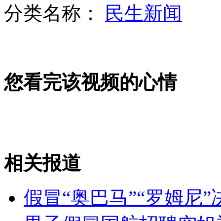
分类名称：
民生新闻
90后大学生揣300元游全国
中秋国庆放假通知：连休8天
您看完该视频的心情
3100万假冒玉兰油化妆品被查处
山西运城恶犬咬伤多人 警民合力深夜将其击毙
相关报道
女孩北京地铁殴打老人 痛下狠手拳打脚踢
假冒“奥巴马”“罗姆尼
无痛分娩是否安全 医生回应