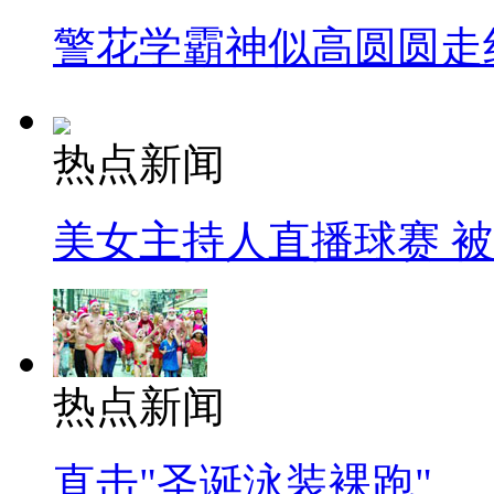
警花学霸神似高圆圆走
热点新闻
美女主持人直播球赛 
热点新闻
直击"圣诞泳装裸跑"