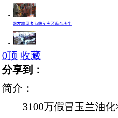
网友志愿者为彝良灾区母亲庆生
影楼老板逃跑 新人苦寻婚纱照
0
顶
收藏
分享到：
TCL董事长谈电商价格战:有炒作嫌疑
简介：
3100万假冒玉兰油化
北京警方重拳捣毁小区淫窝