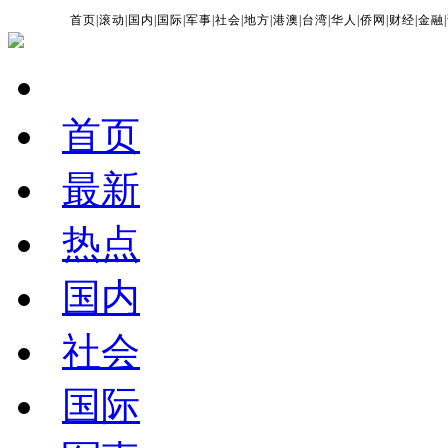
首页
|
滚动
|
国内
|
国际
|
军事
|
社会
|
地方
|
港澳
|
台湾
|
华人
|
侨网
|
财经
|
金融
|
首页
最新
热点
国内
社会
国际