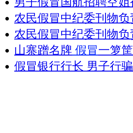
男子假冒国航招聘空姐
外交部：反对强权政治霸凌主义
农民假冒中纪委刊物负责
外交部：有关国家言论片面不公正
农民假冒中纪委刊物负责
山寨蹭名牌
假冒
一箩筐
安徽一实载49人客车翻车
假冒银行行长 男子行
走！跟着总书记去植树
消防员救轻生者
花炮节热闹非凡
减压"枕头大战"