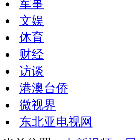
军事
文娱
体育
财经
访谈
港澳台侨
微视界
东北亚电视网