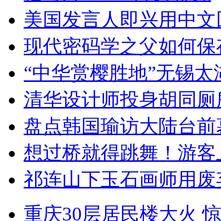
美国发言人即兴用中文
现代密码学之父如何保
“中华赏樱胜地”无锡
清华设计师投身胡同厕
盘点韩国瑜访大陆台前
想过桥就得跳舞！游客
祁连山下玉石画师用废
重庆30层居民楼大火