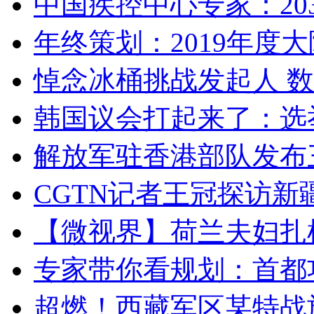
中国疾控中心专家：203
年终策划：2019年度大陆
悼念冰桶挑战发起人 数百
韩国议会打起来了：选举
解放军驻香港部队发布三
CGTN记者王冠探访新疆
【微视界】荷兰夫妇扎根青
专家带你看规划：首都功
超燃！西藏军区某特战