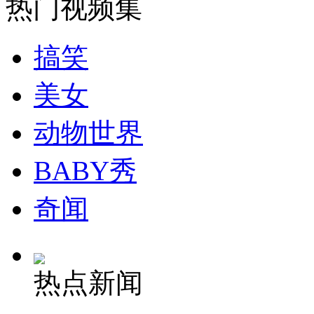
热门视频集
搞笑
纽约上演“枕头大战”
美女
司机酒驾遇交警 急速倒车逃窜
动物世界
BABY秀
奇闻
热点新闻