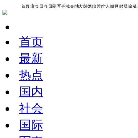
首页
|
滚动
|
国内
|
国际
|
军事
|
社会
|
地方
|
港澳
|
台湾
|
华人
|
侨网
|
财经
|
金融
|
首页
最新
热点
国内
社会
国际