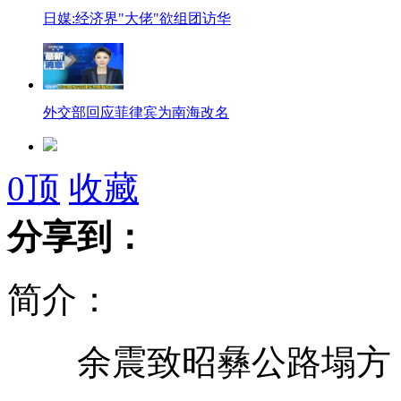
日媒:经济界"大佬"欲组团访华
外交部回应菲律宾为南海改名
净吞八蛋 国足败走巴西
0
顶
收藏
分享到：
全球三千金鱼福州参加"选美"
简介：
夜间实弹演练 提升海上打击能力
余震致昭彝公路塌方 