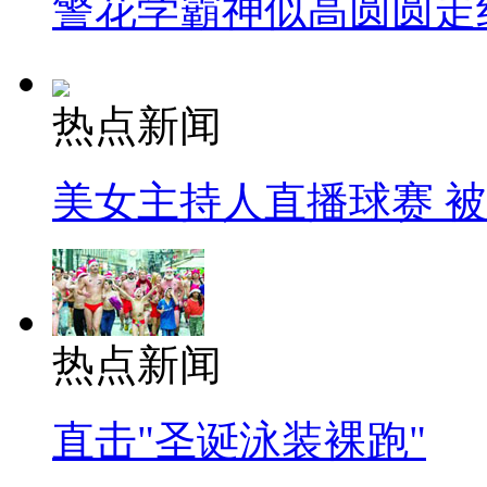
警花学霸神似高圆圆走
热点新闻
美女主持人直播球赛 
热点新闻
直击"圣诞泳装裸跑"