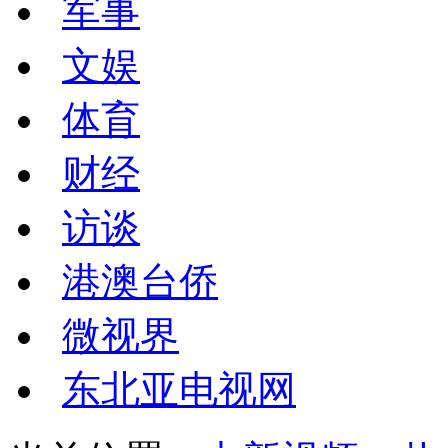
军事
文娱
体育
财经
访谈
港澳台侨
微视界
东北亚电视网