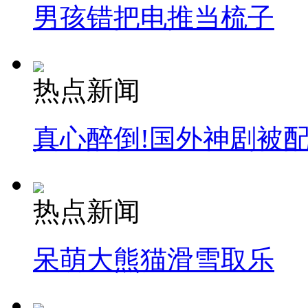
男孩错把电推当梳子
热点新闻
真心醉倒!国外神剧被
热点新闻
呆萌大熊猫滑雪取乐