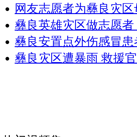
网友志愿者为彝良灾区
外交部：反对强权政治霸凌主义
彝良英雄灾区做志愿者
彝良安置点外伤感冒患
外交部：有关国家言论片面不公正
彝良灾区遭暴雨 救援
安徽一实载49人客车翻车
走！跟着总书记去植树
消防员救轻生者
花炮节热闹非凡
减压"枕头大战"