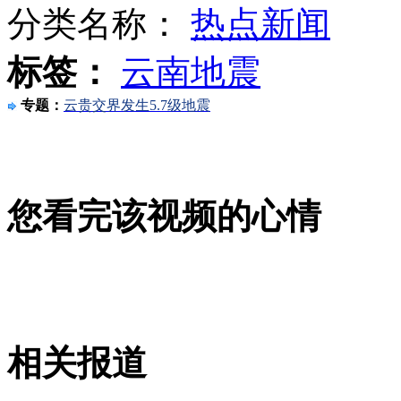
分类名称：
热点新闻
孙杨首秀大运会 粉丝称一票难求
标签：
云南地震
我军两栖装甲部队开展航渡演练
专题：
云贵交界发生5.7级地震
驻日美军“鱼鹰”运输机正式飞行被推迟
您看完该视频的心情
山西运城恶犬咬伤多人 警民合力深夜将其击毙
女孩北京地铁殴打老人 痛下狠手拳打脚踢
相关报道
无痛分娩是否安全 医生回应