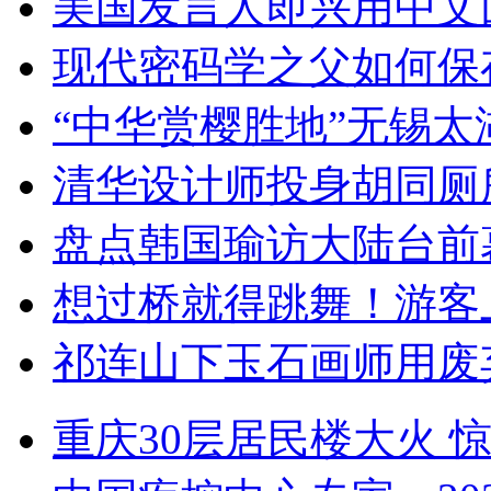
美国发言人即兴用中文
现代密码学之父如何保
“中华赏樱胜地”无锡
清华设计师投身胡同厕
盘点韩国瑜访大陆台前
想过桥就得跳舞！游客
祁连山下玉石画师用废
重庆30层居民楼大火