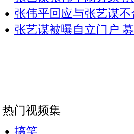
女孩北京地铁殴打老人 痛下狠手拳打脚踢
张伟平回应与张艺谋不
张艺谋被曝自立门户 募
无痛分娩是否安全 医生回应
外交部：反对强权政治霸凌主义
外交部：有关国家言论片面不公正
安徽一实载49人客车翻车
热门视频集
搞笑