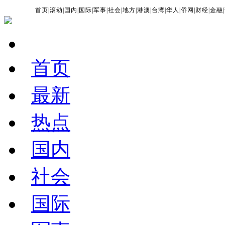
首页
|
滚动
|
国内
|
国际
|
军事
|
社会
|
地方
|
港澳
|
台湾
|
华人
|
侨网
|
财经
|
金融
|
首页
最新
热点
国内
社会
国际