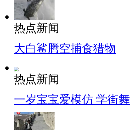
热点新闻
大白鲨腾空捕食猎物
热点新闻
一岁宝宝爱模仿 学街