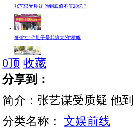
张艺谋受质疑 他到底值不值20亿？
餐馆挂"你肚子是我搞大的"横幅
0
顶
收藏
男子称买保险被骗 当街撒钱引哄抢
分享到：
简介：张艺谋受质疑 他到
保姆跳槽邻家 遭原雇主殴打
分类名称：
文娱前线
武汉工地升降梯30层坠落 19人遇难