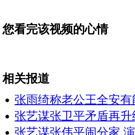
您看完该视频的心情
性感海归美女酒后遥控驾车
张柏芝被曝带子逃学
相关报道
小伙熊抱女友导致腰椎骨折
张雨绮称老公王全安有
张艺谋张卫平矛盾再升
山西运城恶犬咬伤多人 警民合力深夜将其击毙
张艺谋张伟平闹分家 