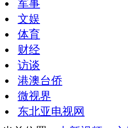
军事
文娱
体育
财经
访谈
港澳台侨
微视界
东北亚电视网