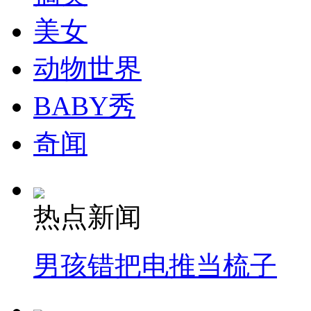
走！跟着总书记去植树
美女
消防员救轻生者
花炮节热闹非凡
减压"枕头大战"
动物世界
BABY秀
纽约上演“枕头大战”
奇闻
司机酒驾遇交警 急速倒车逃窜
热点新闻
男孩错把电推当梳子