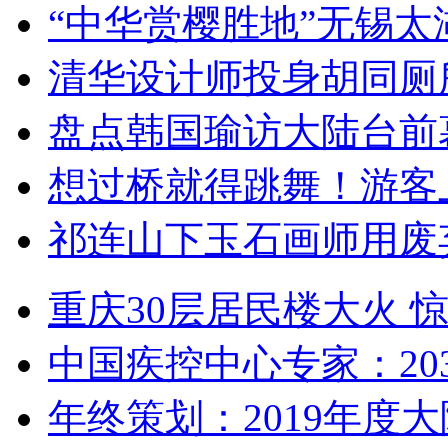
“中华赏樱胜地”无锡
清华设计师投身胡同厕
盘点韩国瑜访大陆台前
想过桥就得跳舞！游客
祁连山下玉石画师用废
重庆30层居民楼大火
中国疾控中心专家：203
年终策划：2019年度大陆