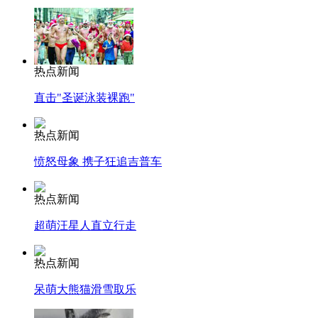
热点新闻
直击"圣诞泳装裸跑"
热点新闻
愤怒母象 携子狂追吉普车
热点新闻
超萌汪星人直立行走
热点新闻
呆萌大熊猫滑雪取乐