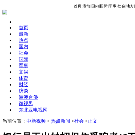
首页
|
滚动
|
国内
|
国际
|
军事
|
社会
|
地方
|
首页
最新
热点
国内
社会
国际
军事
文娱
体育
财经
访谈
港澳台侨
微视界
东北亚电视网
当前位置：
中新视频
>
热点新闻
>
社会
>
正文