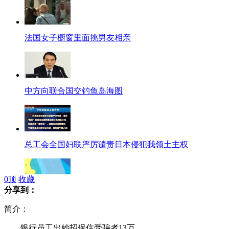
法国女子橱窗里面挑男友相亲
中方向联合国交钓鱼岛海图
总工会全国妇联严厉谴责日本侵犯我领土主权
0
顶
收藏
分享到：
边海司司长权威解读领海基点基线
简介：
银行员工出妙招保住受骗者13万