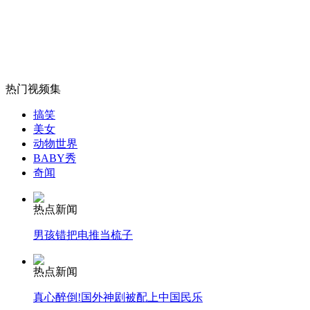
中国6艘海监船抵钓鱼岛海域维权
山西运城恶犬咬伤多人 警民合力深夜将其击毙
热门视频集
搞笑
女孩北京地铁殴打老人 痛下狠手拳打脚踢
美女
动物世界
BABY秀
奇闻
无痛分娩是否安全 医生回应
热点新闻
外交部：反对强权政治霸凌主义
男孩错把电推当梳子
外交部：有关国家言论片面不公正
热点新闻
真心醉倒!国外神剧被配上中国民乐