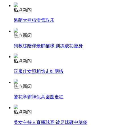
热点新闻
安徽一实载49人客车翻车
呆萌大熊猫滑雪取乐
热点新闻
走！跟着总书记去植树
狗教练陪伴最胖猫咪 训练成功瘦身
热点新闻
消防员救轻生者
花炮节热闹非凡
减压"枕头大战"
汉服仕女照相馆走红网络
热点新闻
警花学霸神似高圆圆走红
纽约上演“枕头大战”
热点新闻
司机酒驾遇交警 急速倒车逃窜
美女主持人直播球赛 被足球砸中脑袋