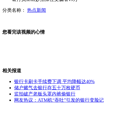
分类名称：
热点新闻
日媒:在钓鱼岛海域发现4艘中国船只
您看完该视频的心情
深圳派出所内2民警中枪身亡
相关报道
抚顺建157米高“生命之环”
银行卡刷卡手续费下调 平均降幅达40%
储户赌气去银行存五十万枚硬币
监拍破产老板头罩内裤偷银行
网友热议：ATM机“吞吐”引发的银行变脸记
女子与醉酒男友接吻 被查出酒驾