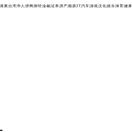
港澳
|
台湾
|
华人
|
侨网
|
财经
|
金融
|
证券
|
房产
|
能源
|
IT
|
汽车
|
游戏
|
文化
|
娱乐
|
体育
|
健康