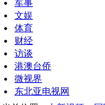
军事
文娱
体育
财经
访谈
港澳台侨
微视界
东北亚电视网