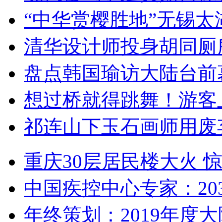
“中华赏樱胜地”无锡
清华设计师投身胡同厕
盘点韩国瑜访大陆台前
想过桥就得跳舞！游客
祁连山下玉石画师用废
重庆30层居民楼大火
中国疾控中心专家：203
年终策划：2019年度大陆