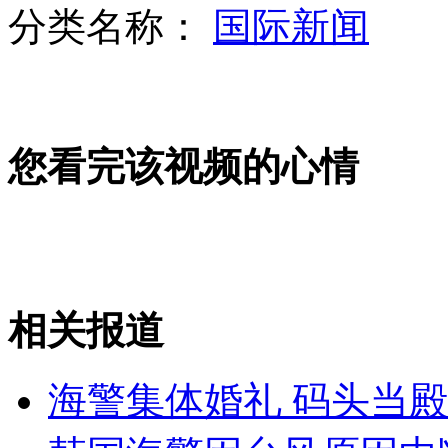
分类名称：
国际新闻
“基地”组织公布71岁美国人质视频
四川山区小学生攀爬钢索上学
您看完该视频的心情
长沙：儿子读大学 父亲寝室打地铺
山西运城恶犬咬伤多人 警民合力深夜将其击毙
相关报道
女孩北京地铁殴打老人 痛下狠手拳打脚踢
海警集体婚礼 码头当
无痛分娩是否安全 医生回应