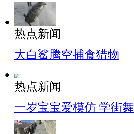
热点新闻
大白鲨腾空捕食猎物
热点新闻
一岁宝宝爱模仿 学街