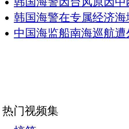
韩国海警因台风原因中
韩国海警在专属经济海
外交部：反对强权政治霸凌主义
中国海监船南海巡航遭
外交部：有关国家言论片面不公正
安徽一实载49人客车翻车
走！跟着总书记去植树
热门视频集
消防员救轻生者
花炮节热闹非凡
减压"枕头大战"