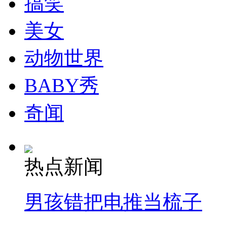
搞笑
美女
纽约上演“枕头大战”
动物世界
司机酒驾遇交警 急速倒车逃窜
BABY秀
奇闻
热点新闻
男孩错把电推当梳子