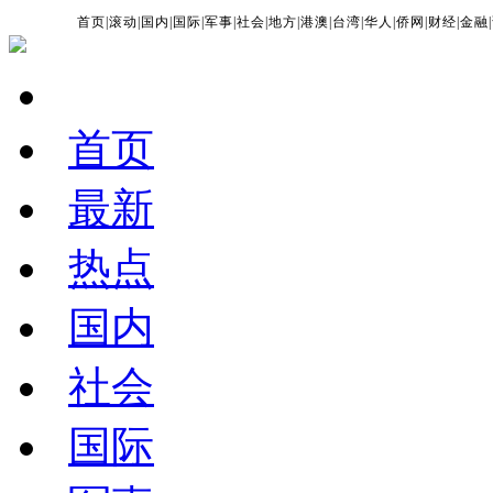
首页
|
滚动
|
国内
|
国际
|
军事
|
社会
|
地方
|
港澳
|
台湾
|
华人
|
侨网
|
财经
|
金融
|
首页
最新
热点
国内
社会
国际