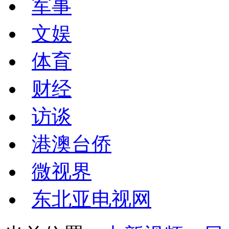
军事
文娱
体育
财经
访谈
港澳台侨
微视界
东北亚电视网