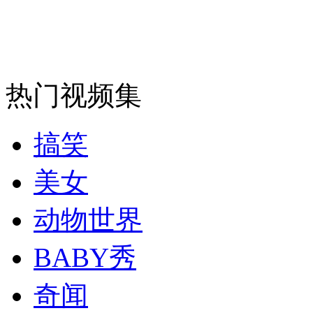
外交部：反对强权政治霸凌主义
热门视频集
外交部：有关国家言论片面不公正
搞笑
安徽一实载49人客车翻车
美女
动物世界
走！跟着总书记去植树
BABY秀
奇闻
消防员救轻生者
花炮节热闹非凡
减压"枕头大战"