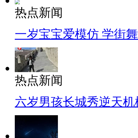
热点新闻
一岁宝宝爱模仿 学街
热点新闻
六岁男孩长城秀逆天机