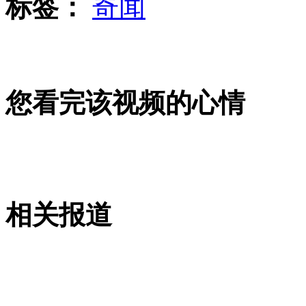
标签：
奇闻
大学手册提醒女生防范"社交性强奸"
您看完该视频的心情
商务部：日“购岛”不利中日经贸关系
山西运城恶犬咬伤多人 警民合力深夜将其击毙
相关报道
女孩北京地铁殴打老人 痛下狠手拳打脚踢
无痛分娩是否安全 医生回应