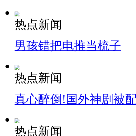
热点新闻
纽约上演“枕头大战”
男孩错把电推当梳子
司机酒驾遇交警 急速倒车逃窜
热点新闻
真心醉倒!国外神剧被
热点新闻