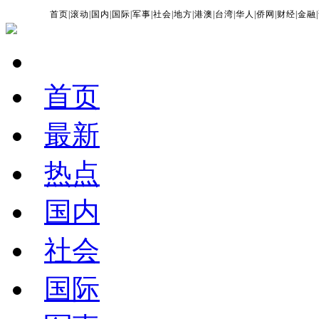
首页
|
滚动
|
国内
|
国际
|
军事
|
社会
|
地方
|
港澳
|
台湾
|
华人
|
侨网
|
财经
|
金融
|
首页
最新
热点
国内
社会
国际