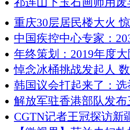
祁连山下玉石画师用废
重庆30层居民楼大火
中国疾控中心专家：203
年终策划：2019年度大陆
悼念冰桶挑战发起人 数百
韩国议会打起来了：选举
解放军驻香港部队发布三
CGTN记者王冠探访新疆